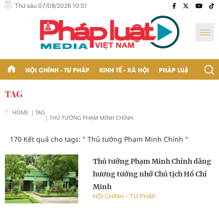
Thứ sáu 07/08/2026 10:51
NỘI CHÍNH - TƯ PHÁP
KINH TẾ - XÃ HỘI
PHÁP LUẬT - BẠN Đ
TAG
HOME
| TAG
| THỦ TƯỚNG PHẠM MINH CHÍNH
170 Kết quả cho tags: "
Thủ tướng Phạm Minh Chính
"
Thủ tướng Phạm Minh Chính dâng
hương tưởng nhớ Chủ tịch Hồ Chí
Minh
NỘI CHÍNH - TƯ PHÁP