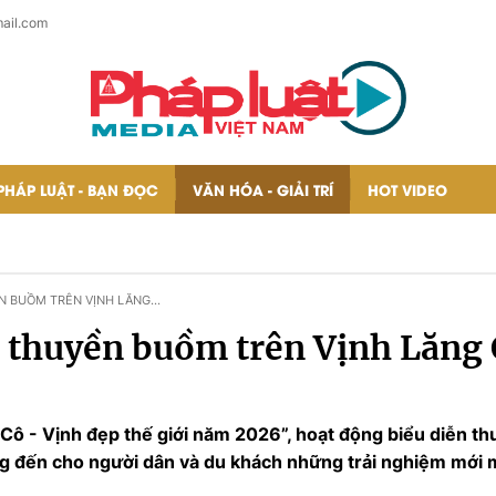
ail.com
PHÁP LUẬT - BẠN ĐỌC
VĂN HÓA - GIẢI TRÍ
HOT VIDEO
N BUỒM TRÊN VỊNH LĂNG
n thuyền buồm trên Vịnh Lăng
Cô - Vịnh đẹp thế giới năm 2026”, hoạt động biểu diễn th
 đến cho người dân và du khách những trải nghiệm mới mẻ