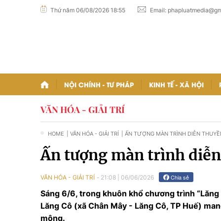
Thứ năm 06/08/2026 18:55
Email:
phapluatmedia@gm
NỘI CHÍNH - TƯ PHÁP
KINH TẾ - XÃ HỘI
VĂN HÓA - GIẢI TRÍ
HOME
| VĂN HÓA - GIẢI TRÍ
| ẤN TƯỢNG MÀN TRÌNH DIỄN THUYỀ
CÔ
Ấn tượng màn trình diễ
Chia sẻ
VĂN HÓA - GIẢI TRÍ
21:08
|
06/06/2026
Sáng 6/6, trong khuôn khổ chương trình “Lăng 
Lăng Cô (xã Chân Mây - Lăng Cô, TP Huế) mang
mộng.