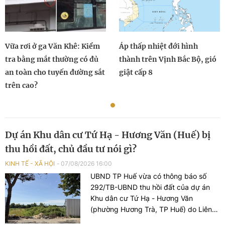
Vữa rơi ở ga Văn Khê: Kiểm
Áp thấp nhiệt đới hình
tra bằng mắt thường có đủ
thành trên Vịnh Bắc Bộ, gió
an toàn cho tuyến đường sắt
giật cấp 8
trên cao?
Dự án Khu dân cư Tứ Hạ - Hương Văn (Huế) bị
thu hồi đất, chủ đầu tư nói gì?
KINH TẾ - XÃ HỘI
07/08/2026 16:00
UBND TP Huế vừa có thông báo số
292/TB-UBND thu hồi đất của dự án
Khu dân cư Tứ Hạ - Hương Văn
(phường Hương Trà, TP Huế) do Liên
danh Công ty Cổ phần Regal Group và