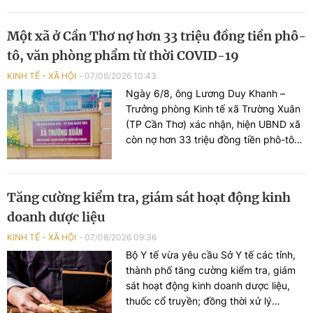
Công ty Cổ phần Tập đoàn Đất Xanh
làm chủ đầu tư.
Một xã ở Cần Thơ nợ hơn 33 triệu đồng tiền phô-
tô, văn phòng phẩm từ thời COVID-19
KINH TẾ - XÃ HỘI
07/08/2026 10:43
Ngày 6/8, ông Lương Duy Khanh –
Trưởng phòng Kinh tế xã Trường Xuân
(TP Cần Thơ) xác nhận, hiện UBND xã
còn nợ hơn 33 triệu đồng tiền phô-tô
và văn phòng phẩm của một cửa hàng
trên địa bàn, đã hơn 4 năm chưa thanh
toán được. Đó đều là tài liệu và văn
Tăng cường kiểm tra, giám sát hoạt động kinh
phòng phẩm phục vụ công tác phòng
doanh dược liệu
chống dịch bệnh COVID-19 trước đây.
KINH TẾ - XÃ HỘI
07/08/2026 09:36
Bộ Y tế vừa yêu cầu Sở Y tế các tỉnh,
thành phố tăng cường kiểm tra, giám
sát hoạt động kinh doanh dược liệu,
thuốc cổ truyền; đồng thời xử lý