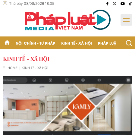
Thứ bảy 08/08/2026 18:35
NỘI CHÍNH - TƯ PHÁP
KINH TẾ - XÃ HỘI
PHÁP LUẬT - BẠN Đ
KINH TẾ - XÃ HỘI
HOME
| KINH TẾ - XÃ HỘI