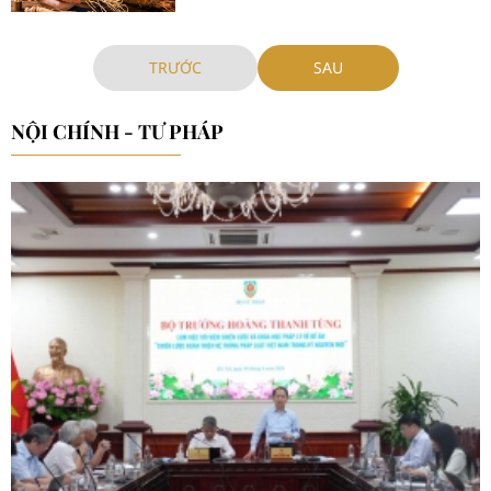
nghiêm các trường hợp kinh doanh
dược liệu không rõ nguồn gốc, xuất
xứ...
TRƯỚC
SAU
NỘI CHÍNH - TƯ PHÁP