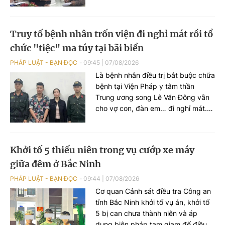
quốc tế (TMV) Lucy để phục vụ
điều tra.
Truy tố bệnh nhân trốn viện đi nghỉ mát rồi tổ
chức "tiệc" ma túy tại bãi biển
PHÁP LUẬT - BẠN ĐỌC
09:45
|
07/08/2026
Là bệnh nhân điều trị bắt buộc chữa
bệnh tại Viện Pháp y tâm thần
Trung ương song Lê Văn Đông vẫn
cho vợ con, đàn em… đi nghỉ mát.
Trước khi đi chơi, anh ta trốn viện đi
mua ma túy rồi tổ chức sử dụng
ngoài bãi biển. VKSND TP Hà Nội
Khởi tố 5 thiếu niên trong vụ cướp xe máy
đã ban hành cáo trạng truy tố Lê
giữa đêm ở Bắc Ninh
Văn Đông cùng loạt đối tượng...
PHÁP LUẬT - BẠN ĐỌC
09:44
|
07/08/2026
Cơ quan Cảnh sát điều tra Công an
tỉnh Bắc Ninh khởi tố vụ án, khởi tố
5 bị can chưa thành niên và áp
dụng biện pháp tạm giam để điều