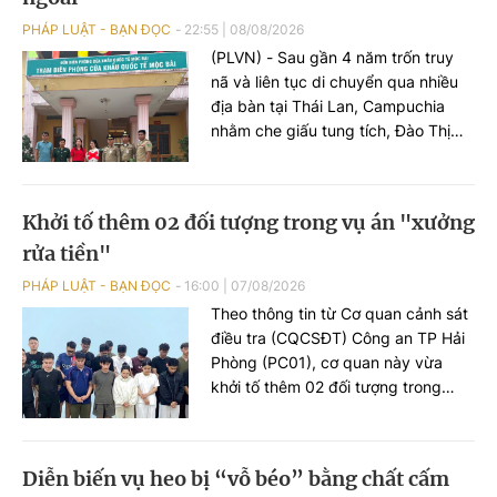
PHÁP LUẬT - BẠN ĐỌC
22:55
|
08/08/2026
(PLVN) - Sau gần 4 năm trốn truy
nã và liên tục di chuyển qua nhiều
địa bàn tại Thái Lan, Campuchia
nhằm che giấu tung tích, Đào Thị
Trang (tuổi 32, đăng ký thường trú
ở Hải Phòng) bị bắt giữ.
Khởi tố thêm 02 đối tượng trong vụ án "xưởng
rửa tiền"
PHÁP LUẬT - BẠN ĐỌC
16:00
|
07/08/2026
Theo thông tin từ Cơ quan cảnh sát
điều tra (CQCSĐT) Công an TP Hải
Phòng (PC01), cơ quan này vừa
khởi tố thêm 02 đối tượng trong
đường dây tổ chức đánh bạc xuyên
quốc gia, gồm Nguyễn An Huy (SN
2005), trú tại phường Hạc Thành,
Diễn biến vụ heo bị “vỗ béo” bằng chất cấm
tỉnh Thanh Hoá và đối tượng Hoàng