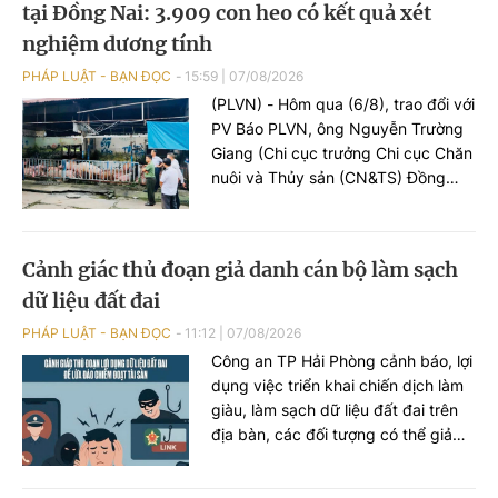
tại Đồng Nai: 3.909 con heo có kết quả xét
Xuân Đức (SN 2003), trú tại phường
Châu Sơn, tỉnh Ninh Bình, 02 đối
nghiệm dương tính
tượng này bị khởi tố tội danh “Đánh
PHÁP LUẬT - BẠN ĐỌC
15:59
|
07/08/2026
bạc”.
(PLVN) - Hôm qua (6/8), trao đổi với
PV Báo PLVN, ông Nguyễn Trường
Giang (Chi cục trưởng Chi cục Chăn
nuôi và Thủy sản (CN&TS) Đồng
Nai) đã thông tin diễn biến sự việc
phát hiện hàng nghìn con heo
dương tính với chất cấm Salbutamol
Cảnh giác thủ đoạn giả danh cán bộ làm sạch
(thuộc nhóm Beta-agonist, chất tạo
dữ liệu đất đai
nạc bị cấm sử dụng trong chăn
nuôi) tại nhiều cơ sở chăn nuôi, thu
PHÁP LUẬT - BẠN ĐỌC
11:12
|
07/08/2026
gom trên địa bàn.
Công an TP Hải Phòng cảnh báo, lợi
dụng việc triển khai chiến dịch làm
giàu, làm sạch dữ liệu đất đai trên
địa bàn, các đối tượng có thể giả
danh cán bộ địa chính hoặc Công
an để tiếp cận, thu thập thông tin