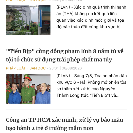
(PLVN) - Xác định quá trình thi hành
án (THA) không có kết quả liên
quan việc xác định mốc giới và tọa
độ các thửa đất cùng khu vực bị
chồng lấn, Thi hành án dân sự
(THADS) tỉnh Hưng Yên kiến nghị
xem xét lại bản án theo trình tự
"Tiến Bịp" cùng đồng phạm lĩnh 8 năm tù về
giám đốc thẩm hoặc tái thẩm.
tội tổ chức sử dụng trái phép chất ma túy
PHÁP LUẬT - BẠN ĐỌC
23:01
|
08/08/2026
(PLVN) - Sáng 7/8, Tòa án nhân dân
khu vực 6 - Hải Phòng mở phiên tòa
sơ thẩm xét xử bị cáo Nguyễn
Thành Long (tức “Tiến Bịp”) và
đồng phạm về tội “Tổ chức sử dụng
trái phép chất ma túy”.
Công an TP HCM xác minh, xử lý vụ bảo mẫu
bạo hành 2 trẻ ở trường mầm non