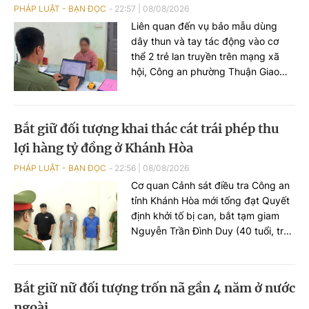
PHÁP LUẬT - BẠN ĐỌC
22:57
|
08/08/2026
Liên quan đến vụ bảo mẫu dùng
dây thun và tay tác động vào cơ
thể 2 trẻ lan truyền trên mạng xã
hội, Công an phường Thuận Giao
(TP HCM) nhanh chóng xác minh,
làm rõ vụ việc.
Bắt giữ đối tượng khai thác cát trái phép thu
lợi hàng tỷ đồng ở Khánh Hòa
PHÁP LUẬT - BẠN ĐỌC
22:56
|
08/08/2026
Cơ quan Cảnh sát điều tra Công an
tỉnh Khánh Hòa mới tống đạt Quyết
định khởi tố bị can, bắt tạm giam
Nguyễn Trần Đình Duy (40 tuổi, trú
phường Tây Nha Trang) về hành vi
“Vi phạm quy định về khai thác tài
nguyên”, theo Điều 227 Bộ luật Hình
Bắt giữ nữ đối tượng trốn nã gần 4 năm ở nước
sự.
ngoài