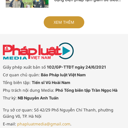
tra về hành vi "Cướp tài sản" sau vụ
cướp xe máy xảy ra trên địa bàn xã
Xuân Cẩm.
XEM THÊM
Giấy phép xuất bản số
102/GP-TTĐT ngày 24/6/2021
Cơ quan chủ quản:
Báo Pháp luật Việt Nam
Tổng biên tập:
Tiến sĩ Vũ Hoài Nam
Phụ trách nội dung Media:
Phó Tổng biên tập Trần Ngọc Hà
Thư ký:
NB Nguyễn Anh Tuấn
Trụ sở cơ quan: Số 42/29 Phố Nguyễn Chí Thanh, phường
Giảng Võ, TP. Hà Nội
E-mail:
phapluatmedia@gmail.com
.