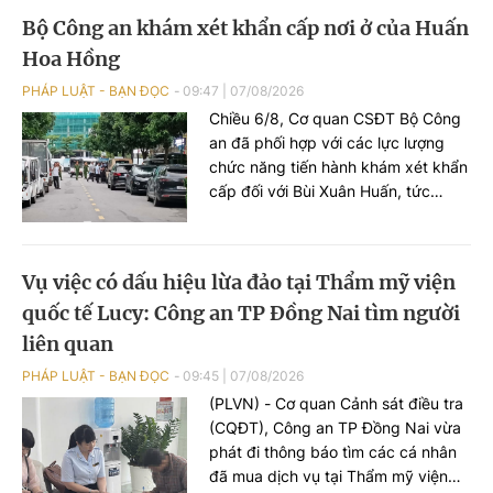
cá nhân, phát tán mã độc và chiếm
Bộ Công an khám xét khẩn cấp nơi ở của Huấn
đoạt tài sản của người dân.
Hoa Hồng
PHÁP LUẬT - BẠN ĐỌC
09:47
|
07/08/2026
Chiều 6/8, Cơ quan CSĐT Bộ Công
an đã phối hợp với các lực lượng
chức năng tiến hành khám xét khẩn
cấp đối với Bùi Xuân Huấn, tức
Huấn Hoa Hồng.
Vụ việc có dấu hiệu lừa đảo tại Thẩm mỹ viện
quốc tế Lucy: Công an TP Đồng Nai tìm người
liên quan
PHÁP LUẬT - BẠN ĐỌC
09:45
|
07/08/2026
(PLVN) - Cơ quan Cảnh sát điều tra
(CQĐT), Công an TP Đồng Nai vừa
phát đi thông báo tìm các cá nhân
đã mua dịch vụ tại Thẩm mỹ viện