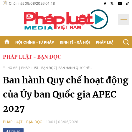
Chủ nhật 09/08/2026 01:48
NỘI CHÍNH - TƯ PHÁP
KINH TẾ - XÃ HỘI
PHÁP LUẬT - BẠN Đ
PHÁP LUẬT - BẠN ĐỌC
HOME
| PHÁP LUẬT - BẠN ĐỌC
| BAN HÀNH QUY CHẾ
HOẠT ĐỘNG CỦA ỦY
Ban hành Quy chế hoạt động
BAN QUỐC GIA APEC
2027
của Ủy ban Quốc gia APEC
2027
13:01
|
03/06/2026
PHÁP LUẬT - BẠN ĐỌC
Chia sẻ