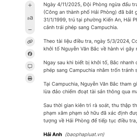
Ngày 4/11/2025, Đội Phòng ngừa đấu tr
(Công an thành phố Hải Phòng) đã bắt 
a
a
31/1/1999, trú tại phường Kiến An, Hải 
cảnh trái phép sang Campuchia.
Theo tài liệu điều tra, ngày 5/3/2024,
khởi tố Nguyễn Văn Bắc về hành vi gây r
Ngay sau khi biết bị khởi tố, Bắc nhanh 
phép sang Campuchia nhằm trốn tránh sự
Tại Campuchia, Nguyễn Văn Bắc tham gi
lừa đảo chiếm đoạt tài sản thông qua m
Sau thời gian kiên trì rà soát, thu thập
phạm xâm phạm sở hữu đã xác định được t
tượng về Hải Phòng để tiếp tục điều tra,
Hải Anh
(baophapluat.vn)