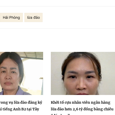
Hải Phòng
lừa đảo
trong vụ lừa đảo đăng ký
Khởi tố cựu nhân viên ngân hàng
ỉ tiếng Anh B2 tại Tây
lừa đảo hơn 2,6 tỷ đồng bằng chiêu