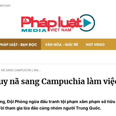
ail.com
PHÁP LUẬT - BẠN ĐỌC
VĂN HÓA - GIẢI TRÍ
HOT VIDEO
Y NÃ SANG CAMPUCHIA LÀM
truy nã sang Campuchia làm vi
òng, Đội Phòng ngừa đấu tranh tội phạm xâm phạm sở hữu 
 rồi tham gia lừa đảo cùng nhóm người Trung Quốc.