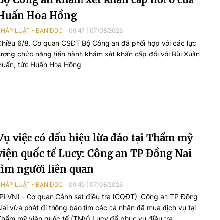
Huấn Hoa Hồng
PHÁP LUẬT - BẠN ĐỌC
09:47
|
07/08/2026
Chiều 6/8, Cơ quan CSĐT Bộ Công an đã phối hợp với các lực
lượng chức năng tiến hành khám xét khẩn cấp đối với Bùi Xuân
Huấn, tức Huấn Hoa Hồng.
Vụ việc có dấu hiệu lừa đảo tại Thẩm mỹ
viện quốc tế Lucy: Công an TP Đồng Nai
tìm người liên quan
PHÁP LUẬT - BẠN ĐỌC
09:45
|
07/08/2026
(PLVN) - Cơ quan Cảnh sát điều tra (CQĐT), Công an TP Đồng
Nai vừa phát đi thông báo tìm các cá nhân đã mua dịch vụ tại
Thẩm mỹ viện quốc tế (TMV) Lucy để phục vụ điều tra.