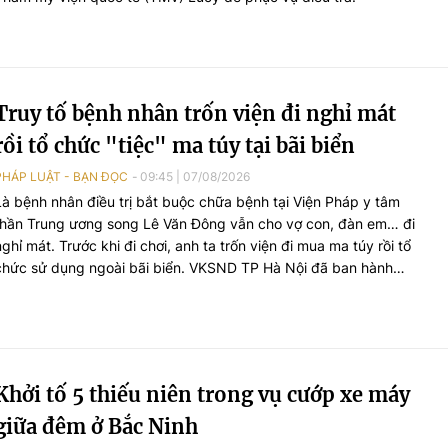
Truy tố bệnh nhân trốn viện đi nghỉ mát
rồi tổ chức "tiệc" ma túy tại bãi biển
PHÁP LUẬT - BẠN ĐỌC
09:45
|
07/08/2026
Là bệnh nhân điều trị bắt buộc chữa bệnh tại Viện Pháp y tâm
thần Trung ương song Lê Văn Đông vẫn cho vợ con, đàn em… đi
nghỉ mát. Trước khi đi chơi, anh ta trốn viện đi mua ma túy rồi tổ
chức sử dụng ngoài bãi biển. VKSND TP Hà Nội đã ban hành
cáo trạng truy tố Lê Văn Đông cùng loạt đối tượng...
Khởi tố 5 thiếu niên trong vụ cướp xe máy
giữa đêm ở Bắc Ninh