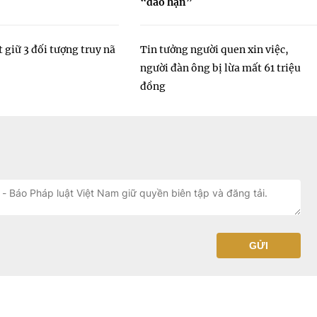
“đáo hạn”
t giữ 3 đối tượng truy nã
Tin tưởng người quen xin việc,
người đàn ông bị lừa mất 61 triệu
đồng
GỬI