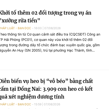
Khởi tố thêm 02 đối tượng trong vụ án
"xưởng rửa tiền"
PHÁP LUẬT - BẠN ĐỌC
16:00
|
07/08/2026
Theo thông tin từ Cơ quan cảnh sát điều tra (CQCSĐT) Công an
TP Hải Phòng (PC01), cơ quan này vừa khởi tố thêm 02 đối
tượng trong đường dây tổ chức đánh bạc xuyên quốc gia, gồm
Nguyễn An Huy (SN 2005), trú tại phường Hạc Thành, tỉnh
Thanh Hoá và đối tượng Hoàng Xuân Đức (SN 2003), trú tại
phường Châu Sơn, tỉnh Ninh Bình, 02 đối tượng này bị khởi tố tội
danh “Đánh bạc”.
Diễn biến vụ heo bị “vỗ béo” bằng chất
cấm tại Đồng Nai: 3.909 con heo có kết
quả xét nghiệm dương tính
PHÁP LUẬT - BẠN ĐỌC
15:59
|
07/08/2026