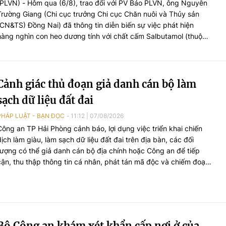
(PLVN) - Hôm qua (6/8), trao đổi với PV Báo PLVN, ông Nguyễn
Trường Giang (Chi cục trưởng Chi cục Chăn nuôi và Thủy sản
(CN&TS) Đồng Nai) đã thông tin diễn biến sự việc phát hiện
hàng nghìn con heo dương tính với chất cấm Salbutamol (thuộc
nhóm Beta-agonist, chất tạo nạc bị cấm sử dụng trong chăn
nuôi) tại nhiều cơ sở chăn nuôi, thu gom trên địa bàn.
Cảnh giác thủ đoạn giả danh cán bộ làm
sạch dữ liệu đất đai
PHÁP LUẬT - BẠN ĐỌC
11:12
|
07/08/2026
Công an TP Hải Phòng cảnh báo, lợi dụng việc triển khai chiến
dịch làm giàu, làm sạch dữ liệu đất đai trên địa bàn, các đối
tượng có thể giả danh cán bộ địa chính hoặc Công an để tiếp
cận, thu thập thông tin cá nhân, phát tán mã độc và chiếm đoạt
tài sản của người dân.
Bộ Công an khám xét khẩn cấp nơi ở của