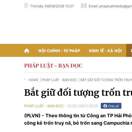
Thứ bảy 08/08/2026 12:27
Email:
phapluatmedia@gm
NỘI CHÍNH - TƯ PHÁP
KINH TẾ - XÃ HỘI
PHÁP LUẬT - BẠN ĐỌC
HOME
| PHÁP LUẬT - BẠN ĐỌC
| BẮT GIỮ ĐỐI TƯỢNG TRỐN TRU
VIỆC CHO NHÓM LỪA ĐẢO
Bắt giữ đối tượng trốn 
Chia sẻ
PHÁP LUẬT - BẠN ĐỌC
15:29
|
06/11/2025
(PLVN) - Theo thông tin từ Công an TP Hải Ph
công kẻ trốn truy nã, bỏ trốn sang Campuchia