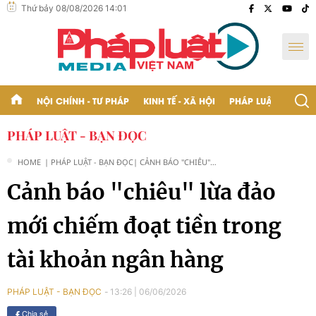
Thứ bảy 08/08/2026 14:01
NỘI CHÍNH - TƯ PHÁP
KINH TẾ - XÃ HỘI
PHÁP LUẬT - BẠN Đ
PHÁP LUẬT - BẠN ĐỌC
HOME
| PHÁP LUẬT - BẠN ĐỌC
| CẢNH BÁO "CHIÊU"
LỪA ĐẢO MỚI CHIẾM
Cảnh báo "chiêu" lừa đảo
ĐOẠT TIỀN TRONG TÀI
KHOẢN NGÂN HÀNG
mới chiếm đoạt tiền trong
tài khoản ngân hàng
13:26
|
06/06/2026
PHÁP LUẬT - BẠN ĐỌC
Chia sẻ