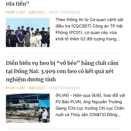
rửa tiền"
PHÁP LUẬT - BẠN ĐỌC
16:00
|
07/08/2026
Theo thông tin từ Cơ quan cảnh sát
điều tra (CQCSĐT) Công an TP Hải
Phòng (PC01), cơ quan này vừa
khởi tố thêm 02 đối tượng trong
đường dây tổ chức đánh bạc xuyên
quốc gia, gồm Nguyễn An Huy (SN
2005), trú tại phường Hạc Thành,
Diễn biến vụ heo bị “vỗ béo” bằng chất cấm
tỉnh Thanh Hoá và đối tượng Hoàng
tại Đồng Nai: 3.909 con heo có kết quả xét
Xuân Đức (SN 2003), trú tại phường
Châu Sơn, tỉnh Ninh Bình, 02 đối
nghiệm dương tính
tượng này bị khởi tố tội danh “Đánh
PHÁP LUẬT - BẠN ĐỌC
15:59
|
07/08/2026
bạc”.
(PLVN) - Hôm qua (6/8), trao đổi với
PV Báo PLVN, ông Nguyễn Trường
Giang (Chi cục trưởng Chi cục Chăn
nuôi và Thủy sản (CN&TS) Đồng
Nai) đã thông tin diễn biến sự việc
phát hiện hàng nghìn con heo