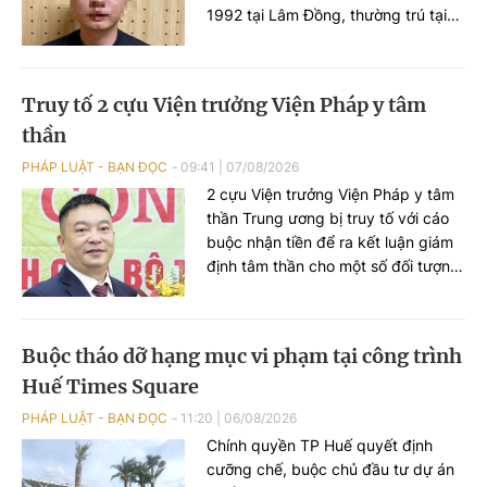
1992 tại Lâm Đồng, thường trú tại
TP HCM) để điều tra về tội "Xâm
phạm quyền tác giả, quyền liên
quan" theo khoản 2 Điều 225 Bộ
Truy tố 2 cựu Viện trưởng Viện Pháp y tâm
luật Hình sự năm 2015.
thần
PHÁP LUẬT - BẠN ĐỌC
09:41
|
07/08/2026
2 cựu Viện trưởng Viện Pháp y tâm
thần Trung ương bị truy tố với cáo
buộc nhận tiền để ra kết luận giám
định tâm thần cho một số đối tượng
không đúng thực trạng bệnh để các
đối tượng được đi chữa bệnh bắt
buộc.
Buộc tháo dỡ hạng mục vi phạm tại công trình
Huế Times Square
PHÁP LUẬT - BẠN ĐỌC
11:20
|
06/08/2026
Chính quyền TP Huế quyết định
cưỡng chế, buộc chủ đầu tư dự án