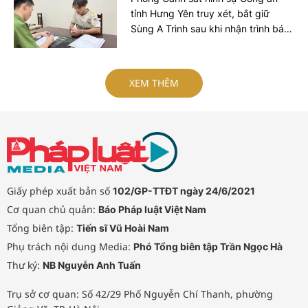
tỉnh Hưng Yên truy xét, bắt giữ
Sùng A Trình sau khi nhận trình báo
của bé gái 15 tuổi về việc bị đối
tượng hiếp dâm.
XEM THÊM
Giấy phép xuất bản số
102/GP-TTĐT ngày 24/6/2021
Cơ quan chủ quản:
Báo Pháp luật Việt Nam
Tổng biên tập:
Tiến sĩ Vũ Hoài Nam
Phụ trách nội dung Media:
Phó Tổng biên tập Trần Ngọc Hà
Thư ký:
NB Nguyễn Anh Tuấn
Trụ sở cơ quan: Số 42/29 Phố Nguyễn Chí Thanh, phường