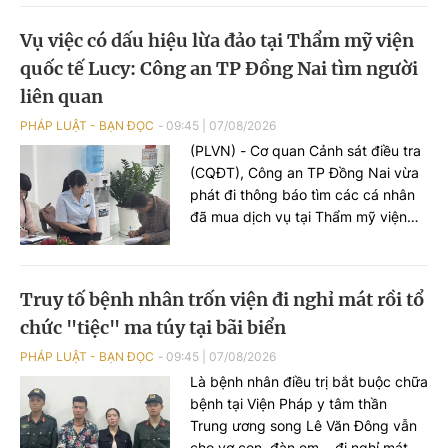
Vụ việc có dấu hiệu lừa đảo tại Thẩm mỹ viện
quốc tế Lucy: Công an TP Đồng Nai tìm người
liên quan
PHÁP LUẬT - BẠN ĐỌC
09:45
|
07/08/2026
(PLVN) - Cơ quan Cảnh sát điều tra
(CQĐT), Công an TP Đồng Nai vừa
phát đi thông báo tìm các cá nhân
đã mua dịch vụ tại Thẩm mỹ viện
quốc tế (TMV) Lucy để phục vụ
điều tra.
Truy tố bệnh nhân trốn viện đi nghỉ mát rồi tổ
chức "tiệc" ma túy tại bãi biển
PHÁP LUẬT - BẠN ĐỌC
09:45
|
07/08/2026
Là bệnh nhân điều trị bắt buộc chữa
bệnh tại Viện Pháp y tâm thần
Trung ương song Lê Văn Đông vẫn
cho vợ con, đàn em… đi nghỉ mát.