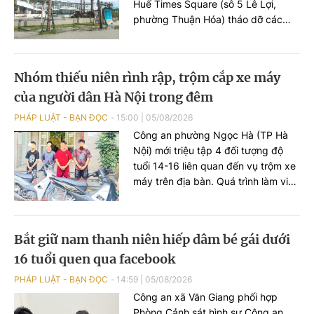
Huế Times Square (sô 5 Lê Lợi,
phường Thuận Hóa) tháo dỡ các
hạng mục xây dựng sai phép tại
công trình này.
Nhóm thiếu niên rình rập, trộm cắp xe máy
của người dân Hà Nội trong đêm
PHÁP LUẬT - BẠN ĐỌC
15:00
|
05/08/2026
Công an phường Ngọc Hà (TP Hà
Nội) mới triệu tập 4 đối tượng độ
tuổi 14-16 liên quan đến vụ trộm xe
máy trên địa bàn. Quá trình làm việc
với lực lượng chức năng, các đối
tượng khai còn thực hiện vụ trộm
khác ở phường Đông Ngạc.
Bắt giữ nam thanh niên hiếp dâm bé gái dưới
16 tuổi quen qua facebook
PHÁP LUẬT - BẠN ĐỌC
14:59
|
05/08/2026
Công an xã Văn Giang phối hợp
Phòng Cảnh sát hình sự Công an