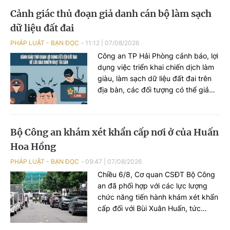
dương tính với chất cấm Salbutamol
Cảnh giác thủ đoạn giả danh cán bộ làm sạch
(thuộc nhóm Beta-agonist, chất tạo
dữ liệu đất đai
nạc bị cấm sử dụng trong chăn
nuôi) tại nhiều cơ sở chăn nuôi, thu
PHÁP LUẬT - BẠN ĐỌC
11:12
|
07/08/2026
gom trên địa bàn.
Công an TP Hải Phòng cảnh báo, lợi
dụng việc triển khai chiến dịch làm
giàu, làm sạch dữ liệu đất đai trên
địa bàn, các đối tượng có thể giả
danh cán bộ địa chính hoặc Công
an để tiếp cận, thu thập thông tin
cá nhân, phát tán mã độc và chiếm
Bộ Công an khám xét khẩn cấp nơi ở của Huấn
đoạt tài sản của người dân.
Hoa Hồng
PHÁP LUẬT - BẠN ĐỌC
09:47
|
07/08/2026
Chiều 6/8, Cơ quan CSĐT Bộ Công
an đã phối hợp với các lực lượng
chức năng tiến hành khám xét khẩn
cấp đối với Bùi Xuân Huấn, tức
Huấn Hoa Hồng.