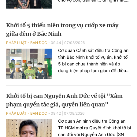
Trước khi đi chơi, anh ta trốn viện đi
mua ma túy rồi tổ chức sử dụng
ngoài bãi biển. VKSND TP Hà Nội
Khởi tố 5 thiếu niên trong vụ cướp xe máy
đã ban hành cáo trạng truy tố Lê
giữa đêm ở Bắc Ninh
Văn Đông cùng loạt đối tượng...
PHÁP LUẬT - BẠN ĐỌC
09:44
|
07/08/2026
Cơ quan Cảnh sát điều tra Công an
tỉnh Bắc Ninh khởi tố vụ án, khởi tố
5 bị can chưa thành niên và áp
dụng biện pháp tạm giam để điều
tra về hành vi "Cướp tài sản" sau vụ
cướp xe máy xảy ra trên địa bàn xã
Xuân Cẩm.
Khởi tố bị can Nguyễn Anh Đức về tội "Xâm
phạm quyền tác giả, quyền liên quan"
PHÁP LUẬT - BẠN ĐỌC
09:42
|
07/08/2026
Cơ quan An ninh điều tra Công an
TP HCM mới ra Quyết định khởi tố bị
can đối với Nguyễn Anh Đức (SN