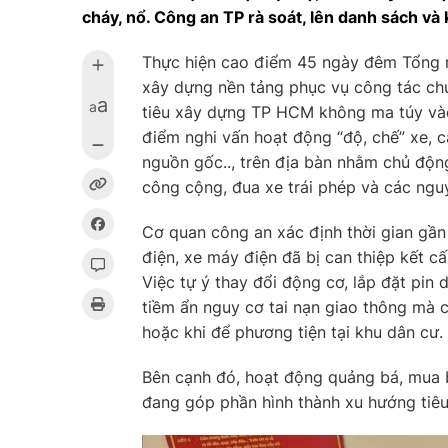
cháy, nổ. Công an TP rà soát, lên danh sách và
Thực hiện cao điểm 45 ngày đêm Tổng rà 
xây dựng nền tảng phục vụ công tác chuy
a
a
tiêu xây dựng TP HCM không ma túy vào
điểm nghi vấn hoạt động “độ, chế” xe, c
nguồn gốc.., trên địa bàn nhằm chủ động
công cộng, đua xe trái phép và các ngu
Cơ quan công an xác định thời gian gần
điện, xe máy điện đã bị can thiệp kết c
Việc tự ý thay đổi động cơ, lắp đặt pin 
tiềm ẩn nguy cơ tai nạn giao thông mà cò
hoặc khi để phương tiện tại khu dân cư.
Bên cạnh đó, hoạt động quảng bá, mua b
đang góp phần hình thành xu hướng tiêu 