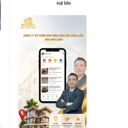
tuệ lớn
ố
t