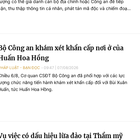
tượng có thể giả danh cán bộ địa chính hoặc Công an để tiếp
cận, thu thập thông tin cá nhân, phát tán mã độc và chiếm đoạt
tài sản của người dân.
Bộ Công an khám xét khẩn cấp nơi ở của
Huấn Hoa Hồng
PHÁP LUẬT - BẠN ĐỌC
09:47
|
07/08/2026
Chiều 6/8, Cơ quan CSĐT Bộ Công an đã phối hợp với các lực
lượng chức năng tiến hành khám xét khẩn cấp đối với Bùi Xuân
Huấn, tức Huấn Hoa Hồng.
Vụ việc có dấu hiệu lừa đảo tại Thẩm mỹ