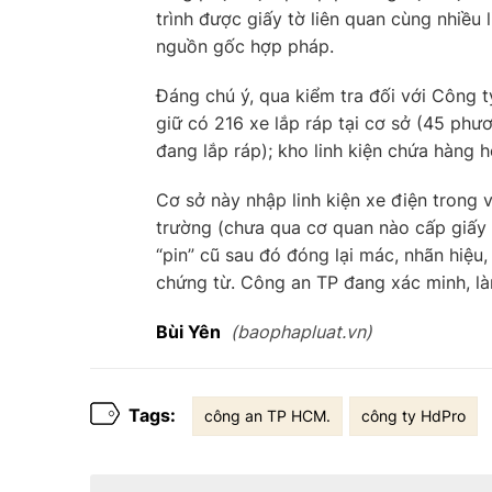
trình được giấy tờ liên quan cùng nhiều
nguồn gốc hợp pháp.
Đáng chú ý, qua kiểm tra đối với Công
giữ có 216 xe lắp ráp tại cơ sở (45 phư
đang lắp ráp); kho linh kiện chứa hàng h
Cơ sở này nhập linh kiện xe điện trong 
trường (chưa qua cơ quan nào cấp giấy k
“pin” cũ sau đó đóng lại mác, nhãn hiệu
chứng từ. Công an TP đang xác minh, làm
Bùi Yên
(baophapluat.vn)
Tags:
công an TP HCM.
công ty HdPro