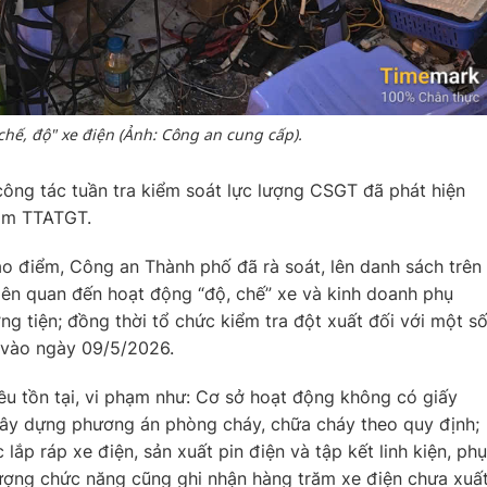
"chế, độ" xe điện (Ảnh: Công an cung cấp).
ông tác tuần tra kiểm soát lực lượng CSGT đã phát hiện
hạm TTATGT.
ao điểm, Công an Thành phố đã rà soát, lên danh sách trên
iên quan đến hoạt động “độ, chế” xe và kinh doanh phụ
ng tiện; đồng thời tổ chức kiểm tra đột xuất đối với một s
n vào ngày 09/5/2026.
ều tồn tại, vi phạm như: Cơ sở hoạt động không có giấy
ây dựng phương án phòng cháy, chữa cháy theo quy định;
lắp ráp xe điện, sản xuất pin điện và tập kết linh kiện, phụ
lượng chức năng cũng ghi nhận hàng trăm xe điện chưa xuấ