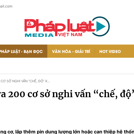
ail.com
PHÁP LUẬT - BẠN ĐỌC
VĂN HÓA - GIẢI TRÍ
HOT VIDEO
 CƠ SỞ NGHI VẤN “CHẾ, ĐỘ” XE
 200 cơ sở nghi vấn “chế, độ”
ộng cơ, lắp thêm pin dung lượng lớn hoặc can thiệp hệ thố