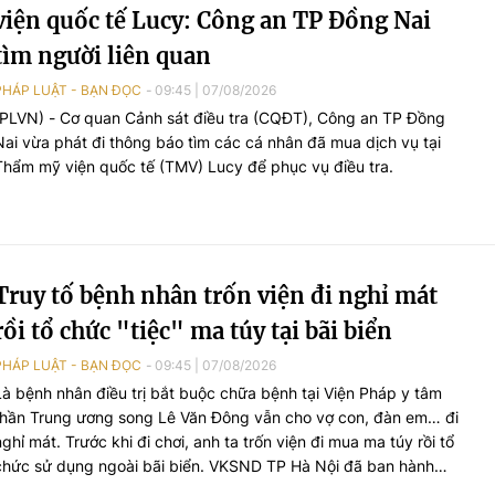
viện quốc tế Lucy: Công an TP Đồng Nai
tìm người liên quan
PHÁP LUẬT - BẠN ĐỌC
09:45
|
07/08/2026
(PLVN) - Cơ quan Cảnh sát điều tra (CQĐT), Công an TP Đồng
Nai vừa phát đi thông báo tìm các cá nhân đã mua dịch vụ tại
Thẩm mỹ viện quốc tế (TMV) Lucy để phục vụ điều tra.
Truy tố bệnh nhân trốn viện đi nghỉ mát
rồi tổ chức "tiệc" ma túy tại bãi biển
PHÁP LUẬT - BẠN ĐỌC
09:45
|
07/08/2026
Là bệnh nhân điều trị bắt buộc chữa bệnh tại Viện Pháp y tâm
thần Trung ương song Lê Văn Đông vẫn cho vợ con, đàn em… đi
nghỉ mát. Trước khi đi chơi, anh ta trốn viện đi mua ma túy rồi tổ
chức sử dụng ngoài bãi biển. VKSND TP Hà Nội đã ban hành
cáo trạng truy tố Lê Văn Đông cùng loạt đối tượng...