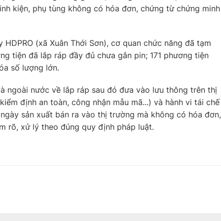
 linh kiện, phụ tùng không có hóa đơn, chứng từ chứng minh
 ty HDPRO (xã Xuân Thới Sơn), cơ quan chức năng đã tạm
ơng tiện đã lắp ráp đầy đủ chưa gắn pin; 171 phương tiện
óa số lượng lớn.
và ngoài nước về lắp ráp sau đó đưa vào lưu thông trên thị
iểm định an toàn, công nhận mẫu mã...) và hành vi tái chế
, ngày sản xuất bán ra vào thị trường mà không có hóa đơn,
 rõ, xử lý theo đúng quy định pháp luật.