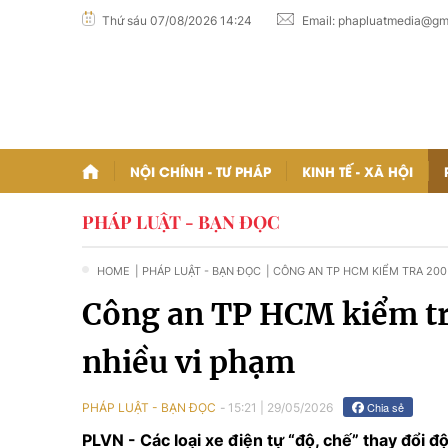
Thứ sáu 07/08/2026 14:24
Email:
phapluatmedia@gm
NỘI CHÍNH - TƯ PHÁP
KINH TẾ - XÃ HỘI
PHÁP LUẬT - BẠN ĐỌC
HOME
| PHÁP LUẬT - BẠN ĐỌC
| CÔNG AN TP HCM KIỂM TRA 200
ĐIỆN, PHÁT HIỆN NHIỀU VI PHẠM
Công an TP HCM kiểm tra
nhiều vi phạm
Chia sẻ
PHÁP LUẬT - BẠN ĐỌC
15:21
|
29/05/2026
PLVN - Các loại xe điện tự “độ, chế” thay đổi đ