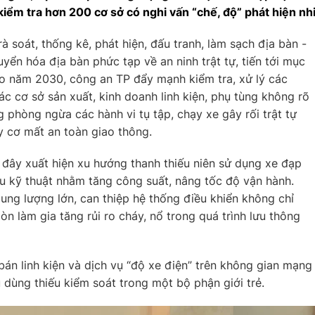
 kiểm tra hơn 200 cơ sở có nghi vấn “chế, độ” phát hiện nh
soát, thống kê, phát hiện, đấu tranh, làm sạch địa bàn -
ển hóa địa bàn phức tạp về an ninh trật tự, tiến tới mục
 năm 2030, công an TP đẩy mạnh kiểm tra, xử lý các
ác cơ sở sản xuất, kinh doanh linh kiện, phụ tùng không rõ
 phòng ngừa các hành vi tụ tập, chạy xe gây rối trật tự
y cơ mất an toàn giao thông.
 đây xuất hiện xu hướng thanh thiếu niên sử dụng xe đạp
ấu kỹ thuật nhằm tăng công suất, nâng tốc độ vận hành.
dung lượng lớn, can thiệp hệ thống điều khiển không chỉ
n làm gia tăng rủi ro cháy, nổ trong quá trình lưu thông
án linh kiện và dịch vụ “độ xe điện” trên không gian mạng
dùng thiếu kiểm soát trong một bộ phận giới trẻ.