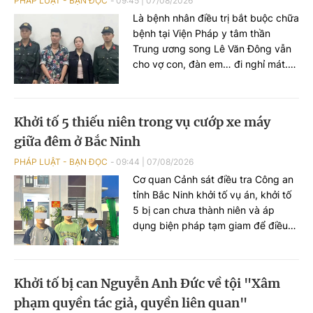
PHÁP LUẬT - BẠN ĐỌC
09:45
|
07/08/2026
Là bệnh nhân điều trị bắt buộc chữa
bệnh tại Viện Pháp y tâm thần
Trung ương song Lê Văn Đông vẫn
cho vợ con, đàn em… đi nghỉ mát.
Trước khi đi chơi, anh ta trốn viện đi
mua ma túy rồi tổ chức sử dụng
ngoài bãi biển. VKSND TP Hà Nội
Khởi tố 5 thiếu niên trong vụ cướp xe máy
đã ban hành cáo trạng truy tố Lê
giữa đêm ở Bắc Ninh
Văn Đông cùng loạt đối tượng...
PHÁP LUẬT - BẠN ĐỌC
09:44
|
07/08/2026
Cơ quan Cảnh sát điều tra Công an
tỉnh Bắc Ninh khởi tố vụ án, khởi tố
5 bị can chưa thành niên và áp
dụng biện pháp tạm giam để điều
tra về hành vi "Cướp tài sản" sau vụ
cướp xe máy xảy ra trên địa bàn xã
Xuân Cẩm.
Khởi tố bị can Nguyễn Anh Đức về tội "Xâm
phạm quyền tác giả, quyền liên quan"