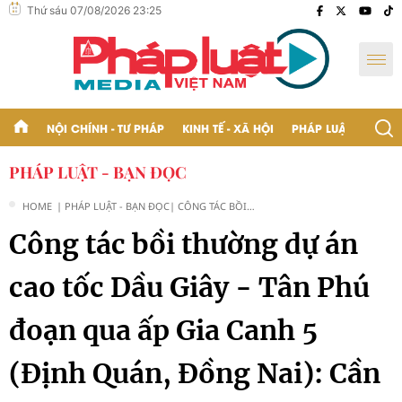
Thứ sáu 07/08/2026 23:25
NỘI CHÍNH - TƯ PHÁP
KINH TẾ - XÃ HỘI
PHÁP LUẬT - BẠN Đ
PHÁP LUẬT - BẠN ĐỌC
HOME
| PHÁP LUẬT - BẠN ĐỌC
| CÔNG TÁC BỒI
THƯỜNG DỰ ÁN CAO
Công tác bồi thường dự án
TỐC DẦU GIÂY - TÂN
PHÚ ĐOẠN QUA ẤP GIA
CANH 5 (ĐỊNH QUÁN,
cao tốc Dầu Giây - Tân Phú
ĐỒNG NAI): CẦN XEM
XÉT QUÁ TRÌNH KHAI
HOANG, CANH TÁC,
đoạn qua ấp Gia Canh 5
SINH KẾ CỦA NÔNG
DÂN BỊ THU HỒI ĐẤT
(Định Quán, Đồng Nai): Cần