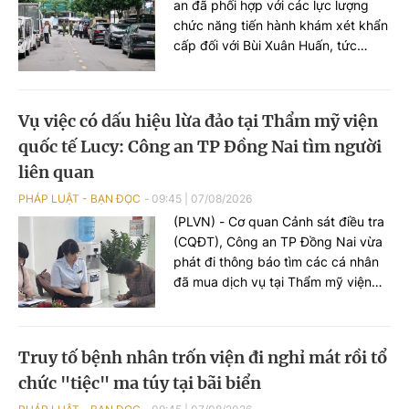
an đã phối hợp với các lực lượng
chức năng tiến hành khám xét khẩn
cấp đối với Bùi Xuân Huấn, tức
Huấn Hoa Hồng.
Vụ việc có dấu hiệu lừa đảo tại Thẩm mỹ viện
quốc tế Lucy: Công an TP Đồng Nai tìm người
liên quan
PHÁP LUẬT - BẠN ĐỌC
09:45
|
07/08/2026
(PLVN) - Cơ quan Cảnh sát điều tra
(CQĐT), Công an TP Đồng Nai vừa
phát đi thông báo tìm các cá nhân
đã mua dịch vụ tại Thẩm mỹ viện
quốc tế (TMV) Lucy để phục vụ
điều tra.
Truy tố bệnh nhân trốn viện đi nghỉ mát rồi tổ
chức "tiệc" ma túy tại bãi biển