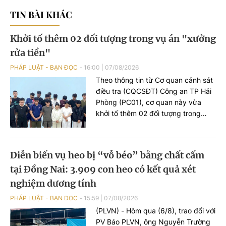
TIN BÀI KHÁC
Khởi tố thêm 02 đối tượng trong vụ án "xưởng
rửa tiền"
PHÁP LUẬT - BẠN ĐỌC
16:00
|
07/08/2026
Theo thông tin từ Cơ quan cảnh sát
điều tra (CQCSĐT) Công an TP Hải
Phòng (PC01), cơ quan này vừa
khởi tố thêm 02 đối tượng trong
đường dây tổ chức đánh bạc xuyên
quốc gia, gồm Nguyễn An Huy (SN
2005), trú tại phường Hạc Thành,
Diễn biến vụ heo bị “vỗ béo” bằng chất cấm
tỉnh Thanh Hoá và đối tượng Hoàng
tại Đồng Nai: 3.909 con heo có kết quả xét
Xuân Đức (SN 2003), trú tại phường
Châu Sơn, tỉnh Ninh Bình, 02 đối
nghiệm dương tính
tượng này bị khởi tố tội danh “Đánh
PHÁP LUẬT - BẠN ĐỌC
15:59
|
07/08/2026
bạc”.
(PLVN) - Hôm qua (6/8), trao đổi với
PV Báo PLVN, ông Nguyễn Trường