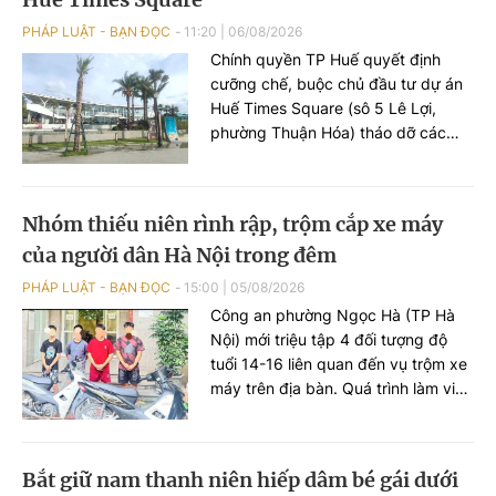
PHÁP LUẬT - BẠN ĐỌC
11:20
|
06/08/2026
Chính quyền TP Huế quyết định
cưỡng chế, buộc chủ đầu tư dự án
Huế Times Square (sô 5 Lê Lợi,
phường Thuận Hóa) tháo dỡ các
hạng mục xây dựng sai phép tại
công trình này.
Nhóm thiếu niên rình rập, trộm cắp xe máy
của người dân Hà Nội trong đêm
PHÁP LUẬT - BẠN ĐỌC
15:00
|
05/08/2026
Công an phường Ngọc Hà (TP Hà
Nội) mới triệu tập 4 đối tượng độ
tuổi 14-16 liên quan đến vụ trộm xe
máy trên địa bàn. Quá trình làm việc
với lực lượng chức năng, các đối
tượng khai còn thực hiện vụ trộm
khác ở phường Đông Ngạc.
Bắt giữ nam thanh niên hiếp dâm bé gái dưới