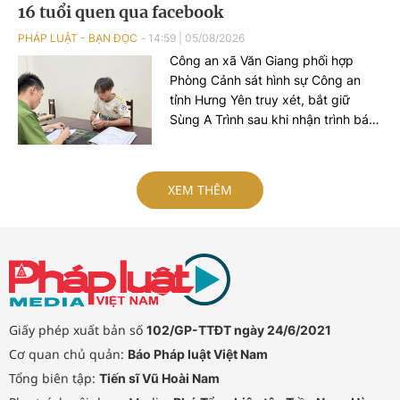
16 tuổi quen qua facebook
PHÁP LUẬT - BẠN ĐỌC
14:59
|
05/08/2026
Công an xã Văn Giang phối hợp
Phòng Cảnh sát hình sự Công an
tỉnh Hưng Yên truy xét, bắt giữ
Sùng A Trình sau khi nhận trình báo
của bé gái 15 tuổi về việc bị đối
tượng hiếp dâm.
XEM THÊM
Giấy phép xuất bản số
102/GP-TTĐT ngày 24/6/2021
Cơ quan chủ quản:
Báo Pháp luật Việt Nam
Tổng biên tập:
Tiến sĩ Vũ Hoài Nam