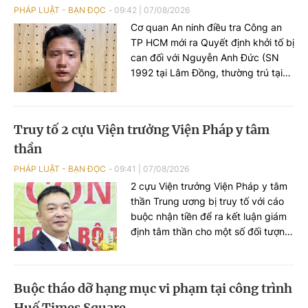
PHÁP LUẬT - BẠN ĐỌC
09:42
|
07/08/2026
Cơ quan An ninh điều tra Công an
TP HCM mới ra Quyết định khởi tố bị
can đối với Nguyễn Anh Đức (SN
1992 tại Lâm Đồng, thường trú tại
TP HCM) để điều tra về tội "Xâm
phạm quyền tác giả, quyền liên
quan" theo khoản 2 Điều 225 Bộ
Truy tố 2 cựu Viện trưởng Viện Pháp y tâm
luật Hình sự năm 2015.
thần
PHÁP LUẬT - BẠN ĐỌC
09:41
|
07/08/2026
2 cựu Viện trưởng Viện Pháp y tâm
thần Trung ương bị truy tố với cáo
buộc nhận tiền để ra kết luận giám
định tâm thần cho một số đối tượng
không đúng thực trạng bệnh để các
đối tượng được đi chữa bệnh bắt
buộc.
Buộc tháo dỡ hạng mục vi phạm tại công trình
Huế Times Square