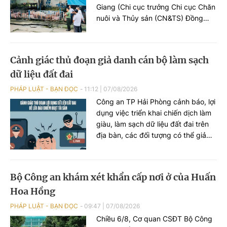
Giang (Chi cục trưởng Chi cục Chăn
nuôi và Thủy sản (CN&TS) Đồng
Nai) đã thông tin diễn biến sự việc
phát hiện hàng nghìn con heo
dương tính với chất cấm Salbutamol
Cảnh giác thủ đoạn giả danh cán bộ làm sạch
(thuộc nhóm Beta-agonist, chất tạo
dữ liệu đất đai
nạc bị cấm sử dụng trong chăn
nuôi) tại nhiều cơ sở chăn nuôi, thu
PHÁP LUẬT - BẠN ĐỌC
11:12
|
07/08/2026
gom trên địa bàn.
Công an TP Hải Phòng cảnh báo, lợi
dụng việc triển khai chiến dịch làm
giàu, làm sạch dữ liệu đất đai trên
địa bàn, các đối tượng có thể giả
danh cán bộ địa chính hoặc Công
an để tiếp cận, thu thập thông tin
cá nhân, phát tán mã độc và chiếm
Bộ Công an khám xét khẩn cấp nơi ở của Huấn
đoạt tài sản của người dân.
Hoa Hồng
PHÁP LUẬT - BẠN ĐỌC
09:47
|
07/08/2026
Chiều 6/8, Cơ quan CSĐT Bộ Công