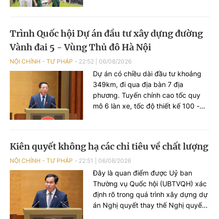
hài cốt liệt sĩ Ngô Khang Cán từ tỉnh
Quảng Ninh về quê hương, tổ chức
Lễ truy điệu và an táng tại Nghĩa
Trình Quốc hội Dự án đầu tư xây dựng đường
trang liệt sĩ Nguyên Bình, xã
Vành đai 5 - Vùng Thủ đô Hà Nội
Nguyên Bình, tỉnh Cao Bằng.
NỘI CHÍNH - TƯ PHÁP
22:52
|
06/08/2026
Dự án có chiều dài đầu tư khoảng
349km, đi qua địa bàn 7 địa
phương. Tuyến chính cao tốc quy
mô 6 làn xe, tốc độ thiết kế 100 -
120km/h; đường song hành quy mô
tối thiểu 2 làn xe, tốc độ thiết kế 60
- 80km/h. Phạm vi thực hiện giải
Kiên quyết không hạ các chỉ tiêu về chất lượng
phóng mặt bằng trên toàn bộ quy
mô mặt cắt ngang Vành đai 5. Tổng
NỘI CHÍNH - TƯ PHÁP
22:51
|
06/08/2026
diện tích đất chiếm dụng sơ bộ
Đây là quan điểm được Uỷ ban
khoảng 4.011 ha.
Thường vụ Quốc hội (UBTVQH) xác
định rõ trong quá trình xây dựng dự
án Nghị quyết thay thế Nghị quyết
số 96/2019/QH14 về công tác