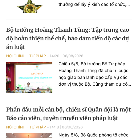
thưởng để lấy ý kiến các tổ chức,
cá nhân theo quy định.
Bộ trưởng Hoàng Thanh Tùng: Tập trung cao
độ hoàn thiện thể chế, bảo đảm tiến độ các dự
án luật
NỘI CHÍNH - TƯ PHÁP
14:20
|
06/08/2026
Chiều 5/8, Bộ trưởng Bộ Tư pháp
Hoàng Thanh Tùng đã chủ trì cuộc
họp giao ban lãnh đạo cấp Vụ các
đơn vị thuộc Bộ. Cùng tham dự có
các Thứ trưởng: Nguyễn Thanh
Tịnh, Đặng Hoàng Oanh, Mai Lương
Khôi, Nguyễn Thanh Tú.
Phấn đấu mỗi cán bộ, chiến sĩ Quân đội là một
Báo cáo viên, tuyên truyền viên pháp luật
NỘI CHÍNH - TƯ PHÁP
14:18
|
06/08/2026
Ngày 5/8, Bộ Quốc phòng tổ chức