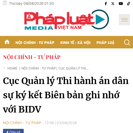
Thứ bảy 08/08/2026 01:30
NỘI CHÍNH - TƯ PHÁP
KINH TẾ - XÃ HỘI
PHÁP LUẬT - BẠN Đ
NỘI CHÍNH - TƯ PHÁP
HOME
| NỘI CHÍNH - TƯ PHÁP
| CỤC QUẢN LÝ THI
HÀNH ÁN DÂN SỰ KÝ
Cục Quản lý Thi hành án dân
KẾT BIÊN BẢN GHI NHỚ
VỚI BIDV
sự ký kết Biên bản ghi nhớ
với BIDV
12:58
|
03/06/2026
NỘI CHÍNH - TƯ PHÁP
Chia sẻ