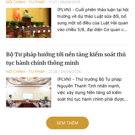
NỘI CHÍNH - TƯ PHÁP
11:21
|
06/08/2026
(PLVN) - Cuối phiên thảo luận tại hội
trường về dự thảo Luật sửa đổi, bổ
sung một số điều của Luật Hải quan
vào chiều 5/8, đại diện Cơ quan chủ
trì soạn thảo - Bộ trưởng Bộ Tài
chính Ngô Văn Tuấn khẳng định sẽ
tiếp thu đầy đủ các ý kiến để hoàn
Bộ Tư pháp hướng tới nền tảng kiểm soát thủ
thiện dự thảo Luật theo hướng xây
tục hành chính thông minh
dựng Hải quan số, Hải quan thông
minh, chuyển mạnh từ tư duy quản
NỘI CHÍNH - TƯ PHÁP
21:26
|
05/08/2026
lý sang tư duy phục vụ.
(PLVN) - Thứ trưởng Bộ Tư pháp
Nguyễn Thanh Tịnh nhấn mạnh,
việc xây dựng Nền tảng số kiểm
soát thủ tục hành chính phải được
tiếp cận theo tư duy mới, không chỉ
dừng lại ở việc số hóa các quy trình,
biểu mẫu hay thay thế một số thao
XEM THÊM
tác thủ công bằng công nghệ, mà
phải hướng tới xây dựng một nền