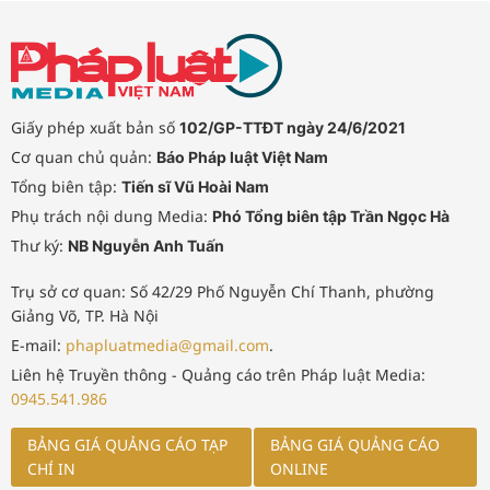
tảng thực sự thông minh, chủ động,
dựa trên dữ liệu và tạo ra giá trị gia
tăng cho công tác quản lý nhà
nước.
Giấy phép xuất bản số
102/GP-TTĐT ngày 24/6/2021
Cơ quan chủ quản:
Báo Pháp luật Việt Nam
Tổng biên tập:
Tiến sĩ Vũ Hoài Nam
Phụ trách nội dung Media:
Phó Tổng biên tập Trần Ngọc Hà
Thư ký:
NB Nguyễn Anh Tuấn
Trụ sở cơ quan: Số 42/29 Phố Nguyễn Chí Thanh, phường
Giảng Võ, TP. Hà Nội
E-mail:
phapluatmedia@gmail.com
.
Liên hệ Truyền thông - Quảng cáo trên Pháp luật Media:
0945.541.986
BẢNG GIÁ QUẢNG CÁO TẠP
BẢNG GIÁ QUẢNG CÁO
CHÍ IN
ONLINE