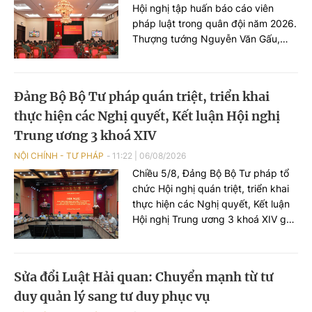
Hội nghị tập huấn báo cáo viên
pháp luật trong quân đội năm 2026.
Thượng tướng Nguyễn Văn Gấu,
Thứ trưởng Bộ Quốc phòng chủ trì
Hội nghị.
Đảng Bộ Bộ Tư pháp quán triệt, triển khai
thực hiện các Nghị quyết, Kết luận Hội nghị
Trung ương 3 khoá XIV
NỘI CHÍNH - TƯ PHÁP
11:22
|
06/08/2026
Chiều 5/8, Đảng Bộ Bộ Tư pháp tổ
chức Hội nghị quán triệt, triển khai
thực hiện các Nghị quyết, Kết luận
Hội nghị Trung ương 3 khoá XIV gắn
với chức năng, nhiệm vụ của Bộ,
ngành Tư pháp.
Sửa đổi Luật Hải quan: Chuyển mạnh từ tư
duy quản lý sang tư duy phục vụ