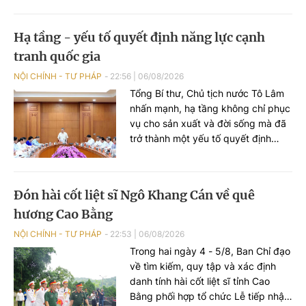
nguyên mới”. Cùng dự có Thứ
trưởng Nguyễn Thanh Tú.
Hạ tầng - yếu tố quyết định năng lực cạnh
tranh quốc gia
NỘI CHÍNH - TƯ PHÁP
22:56
|
06/08/2026
Tổng Bí thư, Chủ tịch nước Tô Lâm
nhấn mạnh, hạ tầng không chỉ phục
vụ cho sản xuất và đời sống mà đã
trở thành một yếu tố quyết định
năng lực cạnh tranh quốc gia. Hạ
tầng phải trở thành một ngành kinh
tế chiến lược, tạo ra thị trường lớn
Đón hài cốt liệt sĩ Ngô Khang Cán về quê
để phát triển năng lực sản xuất
hương Cao Bằng
trong nước.
NỘI CHÍNH - TƯ PHÁP
22:53
|
06/08/2026
Trong hai ngày 4 - 5/8, Ban Chỉ đạo
về tìm kiếm, quy tập và xác định
danh tính hài cốt liệt sĩ tỉnh Cao
Bằng phối hợp tổ chức Lễ tiếp nhận