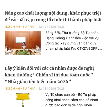
phòng, chống tội phạm và vi phạm
pháp luật, công tác của Viện kiểm
Nâng cao chất lượng nội dung, khắc phục triệt
sát nhân dân, Tòa án nhân dân và
để các bất cập trong tổ chức thi hành pháp luật
công tác thi hành án.
NỘI CHÍNH - TƯ PHÁP
22:49
|
06/08/2026
Sáng 6/8, Thứ trưởng Bộ Tư pháp
Đặng Hoàng Oanh làm việc với Vụ
Công tác xây dựng văn bản quy
phạm pháp luật (Vụ CTXDVBQPPL)
về tình hình, tiến độ xây dựng hồ sơ
dự án Luật về văn bản quy phạm
pháp luật (VBQPPL).
Lấy ý kiến đối với các cá nhân được đề nghị
khen thưởng “Chiến sĩ thi đua toàn quốc”,
“Nhà giáo tiêu biểu năm 2026”
NỘI CHÍNH - TƯ PHÁP
22:48
|
06/08/2026
Vụ Tổ chức cán bộ - Bộ Tư pháp
công khai danh sách các cá nhân
được các đơn vị đề nghị khen