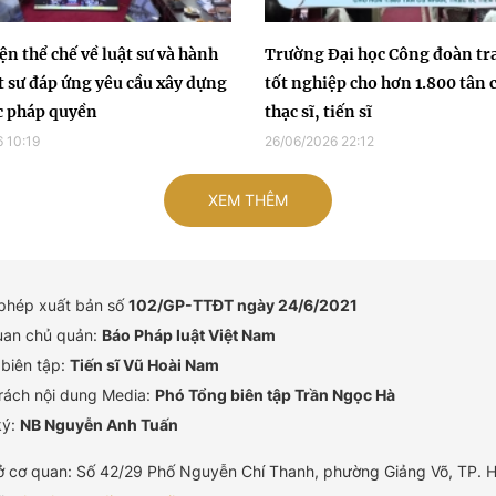
n thể chế về luật sư và hành
Trường Đại học Công đoàn tr
t sư đáp ứng yêu cầu xây dựng
tốt nghiệp cho hơn 1.800 tân 
c pháp quyền
thạc sĩ, tiến sĩ
 10:19
26/06/2026 22:12
XEM THÊM
 phép xuất bản số
102/GP-TTĐT ngày 24/6/2021
uan chủ quản:
Báo Pháp luật Việt Nam
biên tập:
Tiến sĩ Vũ Hoài Nam
rách nội dung Media:
Phó Tổng biên tập Trần Ngọc Hà
ký:
NB Nguyễn Anh Tuấn
ở cơ quan: Số 42/29 Phố Nguyễn Chí Thanh, phường Giảng Võ, TP. H