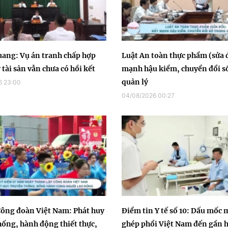
ang: Vụ án tranh chấp hợp
Luật An toàn thực phẩm (sửa 
tài sản vẫn chưa có hồi kết
mạnh hậu kiểm, chuyển đổi s
quản lý
6 23:00
04/08/2026 00:27
ông đoàn Việt Nam: Phát huy
Điểm tin Y tế số 10: Dấu mốc 
hống, hành động thiết thực,
ghép phổi Việt Nam đến gần 