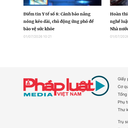
Điểm tin Y tế số 8: Cảnh báo nắng
Hoàn thiệ
nóng kéo dài, chủ động ứng phó để
nghề luậ
bảo vệ sức khỏe
Nhà nướ
01/07/2026 10:21
01/07/2026
Giấy
Cơ q
Tổng 
Phụ t
Thư 
Trụ s