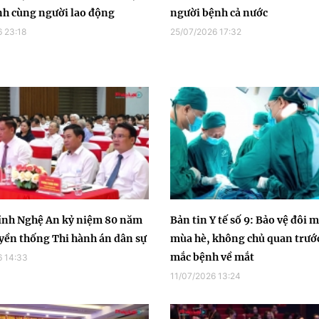
h cùng người lao động
người bệnh cả nước
 23:18
25/07/2026 17:32
ỉnh Nghệ An kỷ niệm 80 năm
Bản tin Y tế số 9: Bảo vệ đôi 
yền thống Thi hành án dân sự
mùa hè, không chủ quan trướ
mắc bệnh về mắt
6 14:33
11/07/2026 13:24