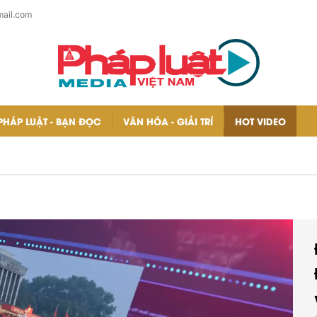
ail.com
PHÁP LUẬT - BẠN ĐỌC
VĂN HÓA - GIẢI TRÍ
HOT VIDEO