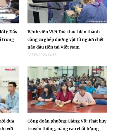
đổi): Đẩy
Bệnh viện Việt Đức thực hiện thành
ố trong
công ca ghép dương vật từ người chết
não đầu tiên tại Việt Nam
31/07/2026 14:16
mới đưa
Công đoàn phường Giảng Võ: Phát huy
hơn với
truyền thống, nâng cao chất lượng