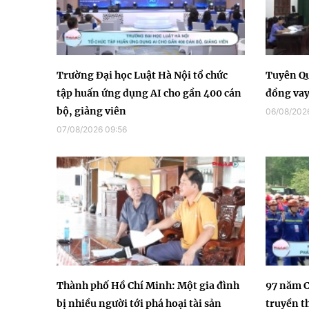
Trường Đại học Luật Hà Nội tổ chức
Tuyên Qu
tập huấn ứng dụng AI cho gần 400 cán
đồng vay 
bộ, giảng viên
06/08/202
07/08/2026 09:56
Thành phố Hồ Chí Minh: Một gia đình
97 năm C
bị nhiều người tới phá hoại tài sản
truyền t