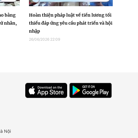
ao bằng
Hoàn thiện pháp luật về tiền lương tối
cử nhân,
thiểu đáp ứng yêu cầu phát triển và hội
nhập
26/06/2026 22:09
à Nội