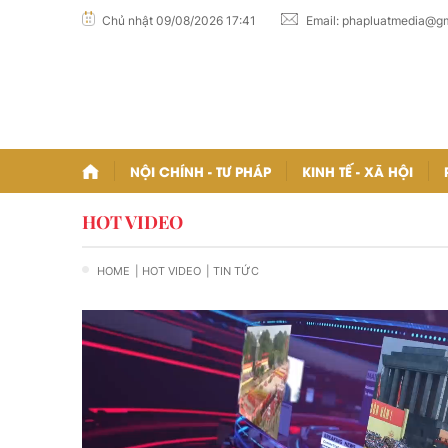
Chủ nhật 09/08/2026 17:41
Email:
phapluatmedia@gm
NỘI CHÍNH - TƯ PHÁP
KINH TẾ - XÃ HỘI
HOT VIDEO
HOME
| HOT VIDEO
| TIN TỨC