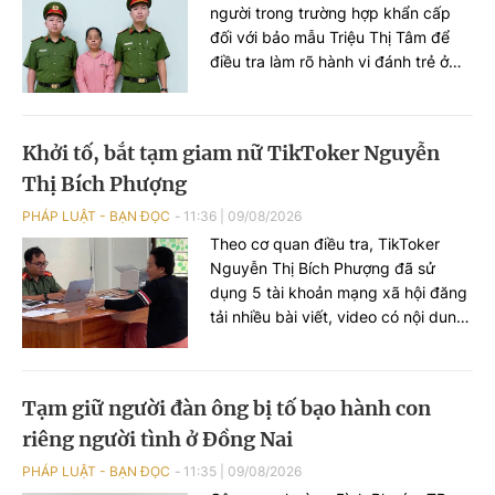
người trong trường hợp khẩn cấp
đối với bảo mẫu Triệu Thị Tâm để
điều tra làm rõ hành vi đánh trẻ ở
Trường Mầm non Lá Xanh.
Khởi tố, bắt tạm giam nữ TikToker Nguyễn
Thị Bích Phượng
PHÁP LUẬT - BẠN ĐỌC
11:36
|
09/08/2026
Theo cơ quan điều tra, TikToker
Nguyễn Thị Bích Phượng đã sử
dụng 5 tài khoản mạng xã hội đăng
tải nhiều bài viết, video có nội dung
sai sự thật, công kích chính quyền
và lực lượng công an.
Tạm giữ người đàn ông bị tố bạo hành con
riêng người tình ở Đồng Nai
PHÁP LUẬT - BẠN ĐỌC
11:35
|
09/08/2026