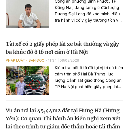
Công an phường Bình Phước, TP
Đồng Nai, đang tạm giữ đối tượng
Dương Đại Long để xác minh, điều
tra hành vi cố ý gây thương tích và
bạo hành trẻ em. Vụ việc được phát
hiện sau khi bé gái 11 tuổi tìm cách
liên lạc với cậu ruột để cầu cứu.
Tài xế có 2 giấy phép lái xe bất thường và gậy
ba khúc đỗ ô tô nơi cấm ở Hà Nội
PHÁP LUẬT - BẠN ĐỌC
11:34
|
09/08/2026
Kiểm tra một ô tô đỗ tại vị trí có biển
cấm trên phố Hai Bà Trưng, lực
lượng Cảnh sát giao thông Công an
TP Hà Nội phát hiện giấy phép lái
xe mà người điều khiển xuất trình có
dấu hiệu làm giả. Tại cơ quan Công
an, người này giao nộp 1 giấy phép
Vụ án trả lại 45,44m2 đất tại Hưng Hà (Hưng
lái xe khác, gậy ba khúc bằng kim
Yên): Cơ quan Thi hành án kiến nghị xem xét
loại và 1 bình xịt hơi cay.
lại theo trình tự giám đốc thẩm hoặc tái thẩm