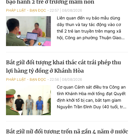
bạo hành 2 trẻ ở trường mầm non
PHÁP LUẬT - BẠN ĐỌC
22:57
|
08/08/2026
Liên quan đến vụ bảo mẫu dùng
dây thun và tay tác động vào cơ
thể 2 trẻ lan truyền trên mạng xã
hội, Công an phường Thuận Giao
(TP HCM) nhanh chóng xác minh,
làm rõ vụ việc.
Bắt giữ đối tượng khai thác cát trái phép thu
lợi hàng tỷ đồng ở Khánh Hòa
PHÁP LUẬT - BẠN ĐỌC
22:56
|
08/08/2026
Cơ quan Cảnh sát điều tra Công an
tỉnh Khánh Hòa mới tống đạt Quyết
định khởi tố bị can, bắt tạm giam
Nguyễn Trần Đình Duy (40 tuổi, trú
phường Tây Nha Trang) về hành vi
“Vi phạm quy định về khai thác tài
nguyên”, theo Điều 227 Bộ luật Hình
Bắt giữ nữ đối tượng trốn nã gần 4 năm ở nước
sự.