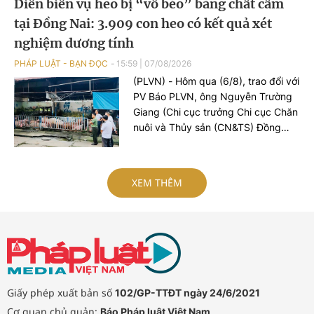
Diễn biến vụ heo bị “vỗ béo” bằng chất cấm
tỉnh Thanh Hoá và đối tượng Hoàng
tại Đồng Nai: 3.909 con heo có kết quả xét
Xuân Đức (SN 2003), trú tại phường
Châu Sơn, tỉnh Ninh Bình, 02 đối
nghiệm dương tính
tượng này bị khởi tố tội danh “Đánh
PHÁP LUẬT - BẠN ĐỌC
15:59
|
07/08/2026
bạc”.
(PLVN) - Hôm qua (6/8), trao đổi với
PV Báo PLVN, ông Nguyễn Trường
Giang (Chi cục trưởng Chi cục Chăn
nuôi và Thủy sản (CN&TS) Đồng
Nai) đã thông tin diễn biến sự việc
phát hiện hàng nghìn con heo
dương tính với chất cấm Salbutamol
XEM THÊM
(thuộc nhóm Beta-agonist, chất tạo
nạc bị cấm sử dụng trong chăn
nuôi) tại nhiều cơ sở chăn nuôi, thu
gom trên địa bàn.
Giấy phép xuất bản số
102/GP-TTĐT ngày 24/6/2021
Cơ quan chủ quản:
Báo Pháp luật Việt Nam