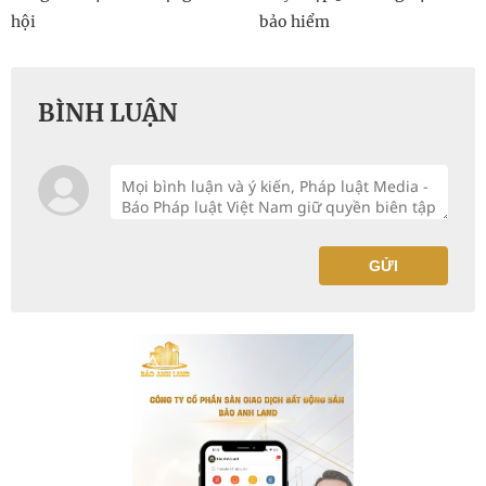
hội
bảo hiểm
BÌNH LUẬN
GỬI