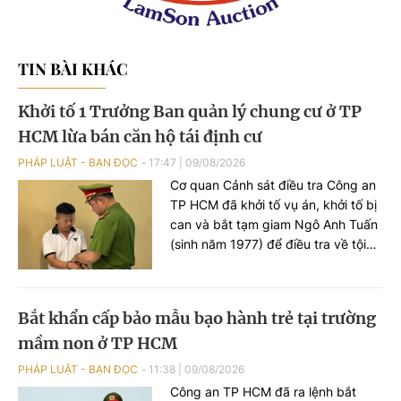
TIN BÀI KHÁC
Khởi tố 1 Trưởng Ban quản lý chung cư ở TP
HCM lừa bán căn hộ tái định cư
PHÁP LUẬT - BẠN ĐỌC
17:47
|
09/08/2026
Cơ quan Cảnh sát điều tra Công an
TP HCM đã khởi tố vụ án, khởi tố bị
can và bắt tạm giam Ngô Anh Tuấn
(sinh năm 1977) để điều tra về tội
“Lừa đảo chiếm đoạt tài sản”, theo
khoản 4 Điều 174 Bộ luật Hình sự.
Bắt khẩn cấp bảo mẫu bạo hành trẻ tại trường
mầm non ở TP HCM
PHÁP LUẬT - BẠN ĐỌC
11:38
|
09/08/2026
Công an TP HCM đã ra lệnh bắt