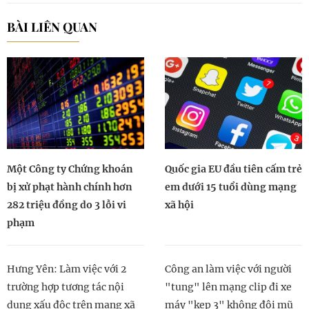
BÀI LIÊN QUAN
Một Công ty Chứng khoán
Quốc gia EU đầu tiên cấm trẻ
bị xử phạt hành chính hơn
em dưới 15 tuổi dùng mạng
282 triệu đồng do 3 lỗi vi
xã hội
phạm
Hưng Yên: Làm việc với 2
Công an làm việc với người
trường hợp tương tác nội
"tung" lên mạng clip đi xe
dung xấu độc trên mạng xã
máy "kẹp 3" không đội mũ