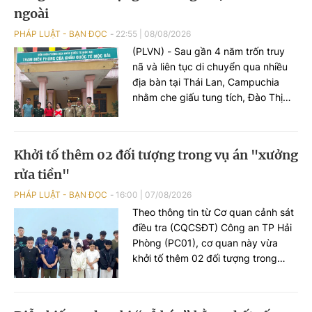
ngoài
PHÁP LUẬT - BẠN ĐỌC
22:55
|
08/08/2026
(PLVN) - Sau gần 4 năm trốn truy
nã và liên tục di chuyển qua nhiều
địa bàn tại Thái Lan, Campuchia
nhằm che giấu tung tích, Đào Thị
Trang (tuổi 32, đăng ký thường trú
ở Hải Phòng) bị bắt giữ.
Khởi tố thêm 02 đối tượng trong vụ án "xưởng
rửa tiền"
PHÁP LUẬT - BẠN ĐỌC
16:00
|
07/08/2026
Theo thông tin từ Cơ quan cảnh sát
điều tra (CQCSĐT) Công an TP Hải
Phòng (PC01), cơ quan này vừa
khởi tố thêm 02 đối tượng trong
đường dây tổ chức đánh bạc xuyên
quốc gia, gồm Nguyễn An Huy (SN
2005), trú tại phường Hạc Thành,