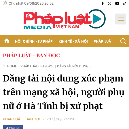
Chủ nhật 09/08/2026 20:52
NỘI CHÍNH - TƯ PHÁP
KINH TẾ - XÃ HỘI
PHÁP LUẬT - BẠN Đ
PHÁP LUẬT - BẠN ĐỌC
HOME
| PHÁP LUẬT - BẠN ĐỌC
| ĐĂNG TẢI NỘI DUNG
XÚC PHẠM TRÊN MẠNG
Đăng tải nội dung xúc phạm
XÃ HỘI, NGƯỜI PHỤ NỮ
Ở HÀ TĨNH BỊ XỬ PHẠT
trên mạng xã hội, người phụ
nữ ở Hà Tĩnh bị xử phạt
12:17
|
26/02/2026
PHÁP LUẬT - BẠN ĐỌC
Chia sẻ