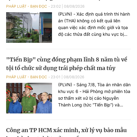
PHÁP LUẬT - BẠN ĐỌC
23:02
|
08/08/2026
(PLVN) - Xác định quá trình thi hành
án (THA) không có kết quả liên
quan việc xác định mốc giới và tọa
độ các thửa đất cùng khu vực bị
chồng lấn, Thi hành án dân sự
(THADS) tỉnh Hưng Yên kiến nghị
xem xét lại bản án theo trình tự
"Tiến Bịp" cùng đồng phạm lĩnh 8 năm tù về
giám đốc thẩm hoặc tái thẩm.
tội tổ chức sử dụng trái phép chất ma túy
PHÁP LUẬT - BẠN ĐỌC
23:01
|
08/08/2026
(PLVN) - Sáng 7/8, Tòa án nhân dân
khu vực 6 - Hải Phòng mở phiên tòa
sơ thẩm xét xử bị cáo Nguyễn
Thành Long (tức “Tiến Bịp”) và
đồng phạm về tội “Tổ chức sử dụng
trái phép chất ma túy”.
Công an TP HCM xác minh, xử lý vụ bảo mẫu