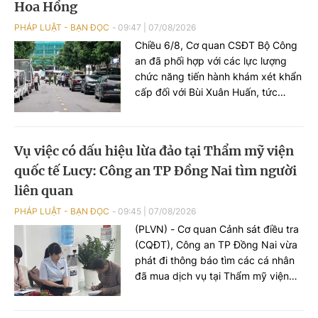
Hoa Hồng
PHÁP LUẬT - BẠN ĐỌC
09:47
|
07/08/2026
Chiều 6/8, Cơ quan CSĐT Bộ Công
an đã phối hợp với các lực lượng
chức năng tiến hành khám xét khẩn
cấp đối với Bùi Xuân Huấn, tức
Huấn Hoa Hồng.
Vụ việc có dấu hiệu lừa đảo tại Thẩm mỹ viện
quốc tế Lucy: Công an TP Đồng Nai tìm người
liên quan
PHÁP LUẬT - BẠN ĐỌC
09:45
|
07/08/2026
(PLVN) - Cơ quan Cảnh sát điều tra
(CQĐT), Công an TP Đồng Nai vừa
phát đi thông báo tìm các cá nhân
đã mua dịch vụ tại Thẩm mỹ viện
quốc tế (TMV) Lucy để phục vụ
điều tra.