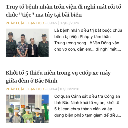
Truy tố bệnh nhân trốn viện đi nghỉ mát rồi tổ
chức "tiệc" ma túy tại bãi biển
PHÁP LUẬT - BẠN ĐỌC
09:45
|
07/08/2026
Là bệnh nhân điều trị bắt buộc chữa
bệnh tại Viện Pháp y tâm thần
Trung ương song Lê Văn Đông vẫn
cho vợ con, đàn em… đi nghỉ mát.
Trước khi đi chơi, anh ta trốn viện đi
mua ma túy rồi tổ chức sử dụng
ngoài bãi biển. VKSND TP Hà Nội
Khởi tố 5 thiếu niên trong vụ cướp xe máy
đã ban hành cáo trạng truy tố Lê
giữa đêm ở Bắc Ninh
Văn Đông cùng loạt đối tượng...
PHÁP LUẬT - BẠN ĐỌC
09:44
|
07/08/2026
Cơ quan Cảnh sát điều tra Công an
tỉnh Bắc Ninh khởi tố vụ án, khởi tố
5 bị can chưa thành niên và áp
dụng biện pháp tạm giam để điều
tra về hành vi "Cướp tài sản" sau vụ
cướp xe máy xảy ra trên địa bàn xã