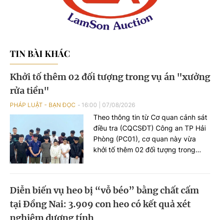
TIN BÀI KHÁC
Khởi tố thêm 02 đối tượng trong vụ án "xưởng
rửa tiền"
PHÁP LUẬT - BẠN ĐỌC
16:00
|
07/08/2026
Theo thông tin từ Cơ quan cảnh sát
điều tra (CQCSĐT) Công an TP Hải
Phòng (PC01), cơ quan này vừa
khởi tố thêm 02 đối tượng trong
đường dây tổ chức đánh bạc xuyên
quốc gia, gồm Nguyễn An Huy (SN
2005), trú tại phường Hạc Thành,
Diễn biến vụ heo bị “vỗ béo” bằng chất cấm
tỉnh Thanh Hoá và đối tượng Hoàng
tại Đồng Nai: 3.909 con heo có kết quả xét
Xuân Đức (SN 2003), trú tại phường
Châu Sơn, tỉnh Ninh Bình, 02 đối
nghiệm dương tính