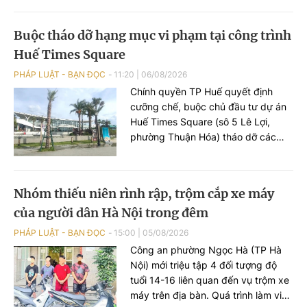
đối tượng được đi chữa bệnh bắt
buộc.
Buộc tháo dỡ hạng mục vi phạm tại công trình
Huế Times Square
PHÁP LUẬT - BẠN ĐỌC
11:20
|
06/08/2026
Chính quyền TP Huế quyết định
cưỡng chế, buộc chủ đầu tư dự án
Huế Times Square (sô 5 Lê Lợi,
phường Thuận Hóa) tháo dỡ các
hạng mục xây dựng sai phép tại
công trình này.
Nhóm thiếu niên rình rập, trộm cắp xe máy
của người dân Hà Nội trong đêm
PHÁP LUẬT - BẠN ĐỌC
15:00
|
05/08/2026
Công an phường Ngọc Hà (TP Hà
Nội) mới triệu tập 4 đối tượng độ
tuổi 14-16 liên quan đến vụ trộm xe
máy trên địa bàn. Quá trình làm việc