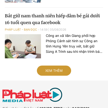
với lực lượng chức năng, các đối
tượng khai còn thực hiện vụ trộm
khác ở phường Đông Ngạc.
Bắt giữ nam thanh niên hiếp dâm bé gái dưới
16 tuổi quen qua facebook
PHÁP LUẬT - BẠN ĐỌC
14:59
|
05/08/2026
Công an xã Văn Giang phối hợp
Phòng Cảnh sát hình sự Công an
tỉnh Hưng Yên truy xét, bắt giữ
Sùng A Trình sau khi nhận trình báo
của bé gái 15 tuổi về việc bị đối
tượng hiếp dâm.
XEM THÊM