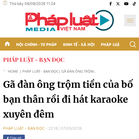
Thứ bảy 08/08/2026 11:24
NỘI CHÍNH - TƯ PHÁP
KINH TẾ - XÃ HỘI
PHÁP LUẬT - BẠN Đ
PHÁP LUẬT - BẠN ĐỌC
HOME
| PHÁP LUẬT - BẠN ĐỌC
| GÃ ĐÀN ÔNG TRỘM
TIỀN CỦA BỐ BẠN THÂN
Gã đàn ông trộm tiền của bố
RỒI ĐI HÁT KARAOKE
XUYÊN ĐÊM
bạn thân rồi đi hát karaoke
xuyên đêm
22:18
|
07/05/2026
PHÁP LUẬT - BẠN ĐỌC
Chia sẻ