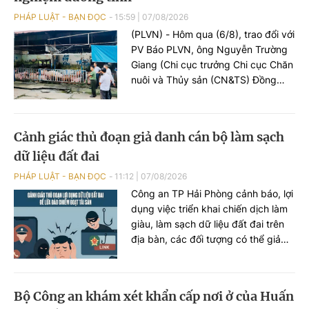
tượng này bị khởi tố tội danh “Đánh
PHÁP LUẬT - BẠN ĐỌC
15:59
|
07/08/2026
bạc”.
(PLVN) - Hôm qua (6/8), trao đổi với
PV Báo PLVN, ông Nguyễn Trường
Giang (Chi cục trưởng Chi cục Chăn
nuôi và Thủy sản (CN&TS) Đồng
Nai) đã thông tin diễn biến sự việc
phát hiện hàng nghìn con heo
dương tính với chất cấm Salbutamol
Cảnh giác thủ đoạn giả danh cán bộ làm sạch
(thuộc nhóm Beta-agonist, chất tạo
dữ liệu đất đai
nạc bị cấm sử dụng trong chăn
nuôi) tại nhiều cơ sở chăn nuôi, thu
PHÁP LUẬT - BẠN ĐỌC
11:12
|
07/08/2026
gom trên địa bàn.
Công an TP Hải Phòng cảnh báo, lợi
dụng việc triển khai chiến dịch làm
giàu, làm sạch dữ liệu đất đai trên
địa bàn, các đối tượng có thể giả
danh cán bộ địa chính hoặc Công
an để tiếp cận, thu thập thông tin
cá nhân, phát tán mã độc và chiếm
Bộ Công an khám xét khẩn cấp nơi ở của Huấn
đoạt tài sản của người dân.