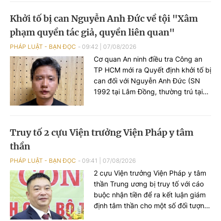
Xuân Cẩm.
Khởi tố bị can Nguyễn Anh Đức về tội "Xâm
phạm quyền tác giả, quyền liên quan"
PHÁP LUẬT - BẠN ĐỌC
09:42
|
07/08/2026
Cơ quan An ninh điều tra Công an
TP HCM mới ra Quyết định khởi tố bị
can đối với Nguyễn Anh Đức (SN
1992 tại Lâm Đồng, thường trú tại
TP HCM) để điều tra về tội "Xâm
phạm quyền tác giả, quyền liên
quan" theo khoản 2 Điều 225 Bộ
Truy tố 2 cựu Viện trưởng Viện Pháp y tâm
luật Hình sự năm 2015.
thần
PHÁP LUẬT - BẠN ĐỌC
09:41
|
07/08/2026
2 cựu Viện trưởng Viện Pháp y tâm
thần Trung ương bị truy tố với cáo
buộc nhận tiền để ra kết luận giám
định tâm thần cho một số đối tượng
không đúng thực trạng bệnh để các