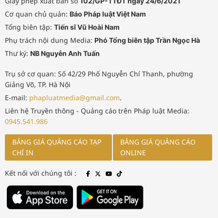
Giấy phép xuất bản số
102/GP-TTĐT ngày 24/6/2021
Cơ quan chủ quản:
Báo Pháp luật Việt Nam
Tổng biên tập:
Tiến sĩ Vũ Hoài Nam
Phụ trách nội dung Media:
Phó Tổng biên tập Trần Ngọc Hà
Thư ký:
NB Nguyễn Anh Tuấn
Trụ sở cơ quan: Số 42/29 Phố Nguyễn Chí Thanh, phường
Giảng Võ, TP. Hà Nội
E-mail:
phapluatmedia@gmail.com
.
Liên hệ Truyền thông - Quảng cáo trên Pháp luật Media:
0945.541.986
BẢNG GIÁ QUẢNG CÁO TẠP
BẢNG GIÁ QUẢNG CÁO
CHÍ IN
ONLINE
Kết nối với chúng tôi :