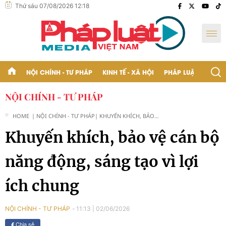
Thứ sáu 07/08/2026 12:18
NỘI CHÍNH - TƯ PHÁP
KINH TẾ - XÃ HỘI
PHÁP LUẬT - BẠN Đ
NỘI CHÍNH - TƯ PHÁP
HOME
| NỘI CHÍNH - TƯ PHÁP
| KHUYẾN KHÍCH, BẢO
VỆ CÁN BỘ NĂNG
Khuyến khích, bảo vệ cán bộ
ĐỘNG, SÁNG TẠO VÌ LỢI
ÍCH CHUNG
năng động, sáng tạo vì lợi
ích chung
11:13
|
02/06/2026
NỘI CHÍNH - TƯ PHÁP
Chia sẻ