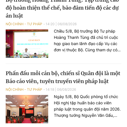
độ hoàn thiện thể chế, bảo đảm tiến độ các dự
án luật
NỘI CHÍNH - TƯ PHÁP
14:20
|
06/08/2026
Chiều 5/8, Bộ trưởng Bộ Tư pháp
Hoàng Thanh Tùng đã chủ trì cuộc
họp giao ban lãnh đạo cấp Vụ các
đơn vị thuộc Bộ. Cùng tham dự có
các Thứ trưởng: Nguyễn Thanh
Tịnh, Đặng Hoàng Oanh, Mai Lương
Khôi, Nguyễn Thanh Tú.
Phấn đấu mỗi cán bộ, chiến sĩ Quân đội là một
Báo cáo viên, tuyên truyền viên pháp luật
NỘI CHÍNH - TƯ PHÁP
14:18
|
06/08/2026
Ngày 5/8, Bộ Quốc phòng tổ chức
Hội nghị tập huấn báo cáo viên
pháp luật trong quân đội năm 2026.
Thượng tướng Nguyễn Văn Gấu,
Thứ trưởng Bộ Quốc phòng chủ trì