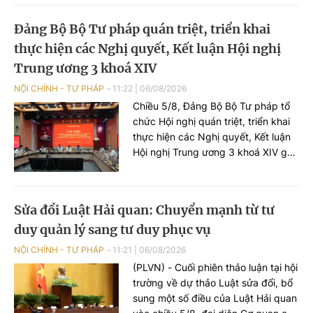
Hội nghị.
Đảng Bộ Bộ Tư pháp quán triệt, triển khai
thực hiện các Nghị quyết, Kết luận Hội nghị
Trung ương 3 khoá XIV
NỘI CHÍNH - TƯ PHÁP
11:22
|
06/08/2026
Chiều 5/8, Đảng Bộ Bộ Tư pháp tổ
chức Hội nghị quán triệt, triển khai
thực hiện các Nghị quyết, Kết luận
Hội nghị Trung ương 3 khoá XIV gắn
với chức năng, nhiệm vụ của Bộ,
ngành Tư pháp.
Sửa đổi Luật Hải quan: Chuyển mạnh từ tư
duy quản lý sang tư duy phục vụ
NỘI CHÍNH - TƯ PHÁP
11:21
|
06/08/2026
(PLVN) - Cuối phiên thảo luận tại hội
trường về dự thảo Luật sửa đổi, bổ
sung một số điều của Luật Hải quan