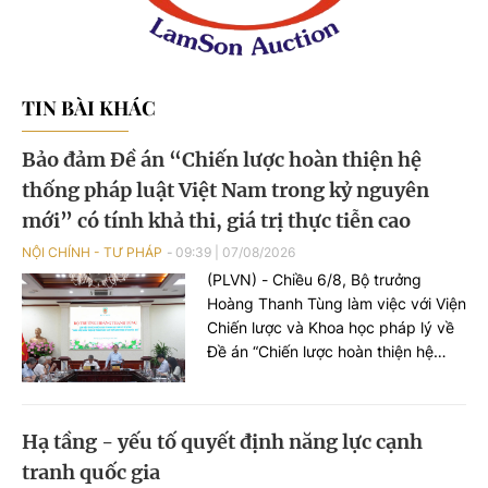
TIN BÀI KHÁC
Bảo đảm Đề án “Chiến lược hoàn thiện hệ
thống pháp luật Việt Nam trong kỷ nguyên
mới” có tính khả thi, giá trị thực tiễn cao
NỘI CHÍNH - TƯ PHÁP
09:39
|
07/08/2026
(PLVN) - Chiều 6/8, Bộ trưởng
Hoàng Thanh Tùng làm việc với Viện
Chiến lược và Khoa học pháp lý về
Đề án “Chiến lược hoàn thiện hệ
thống pháp luật Việt Nam trong kỷ
nguyên mới”. Cùng dự có Thứ
trưởng Nguyễn Thanh Tú.
Hạ tầng - yếu tố quyết định năng lực cạnh
tranh quốc gia