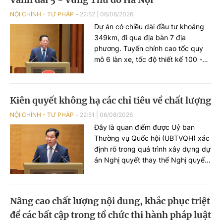
NỘI CHÍNH - TƯ PHÁP
22:52
|
06/08/2026
Dự án có chiều dài đầu tư khoảng
349km, đi qua địa bàn 7 địa
phương. Tuyến chính cao tốc quy
mô 6 làn xe, tốc độ thiết kế 100 -
120km/h; đường song hành quy mô
tối thiểu 2 làn xe, tốc độ thiết kế 60
- 80km/h. Phạm vi thực hiện giải
Kiên quyết không hạ các chỉ tiêu về chất lượng
phóng mặt bằng trên toàn bộ quy
mô mặt cắt ngang Vành đai 5. Tổng
NỘI CHÍNH - TƯ PHÁP
22:51
|
06/08/2026
diện tích đất chiếm dụng sơ bộ
Đây là quan điểm được Uỷ ban
khoảng 4.011 ha.
Thường vụ Quốc hội (UBTVQH) xác
định rõ trong quá trình xây dựng dự
án Nghị quyết thay thế Nghị quyết
số 96/2019/QH14 về công tác
phòng, chống tội phạm và vi phạm
pháp luật, công tác của Viện kiểm
Nâng cao chất lượng nội dung, khắc phục triệt
sát nhân dân, Tòa án nhân dân và
để các bất cập trong tổ chức thi hành pháp luật
công tác thi hành án.