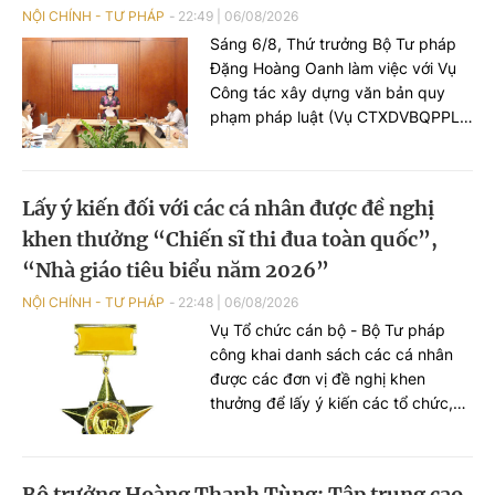
NỘI CHÍNH - TƯ PHÁP
22:49
|
06/08/2026
Sáng 6/8, Thứ trưởng Bộ Tư pháp
Đặng Hoàng Oanh làm việc với Vụ
Công tác xây dựng văn bản quy
phạm pháp luật (Vụ CTXDVBQPPL)
về tình hình, tiến độ xây dựng hồ sơ
dự án Luật về văn bản quy phạm
pháp luật (VBQPPL).
Lấy ý kiến đối với các cá nhân được đề nghị
khen thưởng “Chiến sĩ thi đua toàn quốc”,
“Nhà giáo tiêu biểu năm 2026”
NỘI CHÍNH - TƯ PHÁP
22:48
|
06/08/2026
Vụ Tổ chức cán bộ - Bộ Tư pháp
công khai danh sách các cá nhân
được các đơn vị đề nghị khen
thưởng để lấy ý kiến các tổ chức,
cá nhân theo quy định.
Bộ trưởng Hoàng Thanh Tùng: Tập trung cao