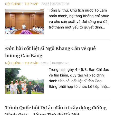
NỘI CHÍNH - TƯ PHÁP
22:56
|
06/08/2026
Tổng Bí thư, Chủ tịch nước Tô Lâm
nhấn mạnh, hạ tầng không chỉ phục
vụ cho sản xuất và đời sống mà đã
trở thành một yếu tố quyết định
năng lực cạnh tranh quốc gia. Hạ
tầng phải trở thành một ngành kinh
tế chiến lược, tạo ra thị trường lớn
Đón hài cốt liệt sĩ Ngô Khang Cán về quê
để phát triển năng lực sản xuất
hương Cao Bằng
trong nước.
NỘI CHÍNH - TƯ PHÁP
22:53
|
06/08/2026
Trong hai ngày 4 - 5/8, Ban Chỉ đạo
về tìm kiếm, quy tập và xác định
danh tính hài cốt liệt sĩ tỉnh Cao
Bằng phối hợp tổ chức Lễ tiếp nhận
hài cốt liệt sĩ Ngô Khang Cán từ tỉnh
Quảng Ninh về quê hương, tổ chức
Lễ truy điệu và an táng tại Nghĩa
Trình Quốc hội Dự án đầu tư xây dựng đường
trang liệt sĩ Nguyên Bình, xã
Vành đai 5 - Vùng Thủ đô Hà Nội
Nguyên Bình, tỉnh Cao Bằng.