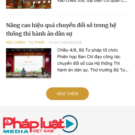
vào chiều 5/8, đại diện Cơ quan chủ
trì soạn thảo - Bộ trưởng Bộ Tài
chính Ngô Văn Tuấn khẳng định sẽ
tiếp thu đầy đủ các ý kiến để hoàn
Nâng cao hiệu quả chuyển đổi số trong hệ
thiện dự thảo Luật theo hướng xây
thống thi hành án dân sự
dựng Hải quan số, Hải quan thông
minh, chuyển mạnh từ tư duy quản
NỘI CHÍNH - TƯ PHÁP
13:04
|
05/08/2026
lý sang tư duy phục vụ.
Chiều 4/8, Bộ Tư pháp tổ chức
Phiên họp Ban Chỉ đạo công tác
chuyển đổi số của Hộ thống Thi
hành án dân sự. Thứ trưởng Bộ Tư
pháp Mai Lương Khôi, Trưởng Ban
Chỉ đạo công tác chuyển đổi số của
Hệ thống Thi hành án dân sự (Ban
XEM THÊM
Chỉ đạo).