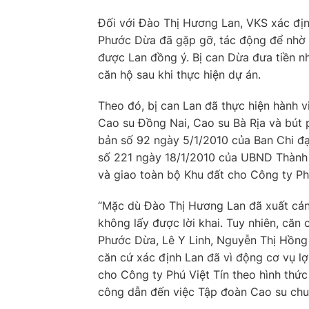
Đối với Đào Thị Hương Lan, VKS xác địn
Phước Dừa đã gặp gỡ, tác động để nhờ 
được Lan đồng ý. Bị can Dừa đưa tiền n
căn hộ sau khi thực hiện dự án.
Theo đó, bị can Lan đã thực hiện hành 
Cao su Đồng Nai, Cao su Bà Rịa và bút 
bản số 92 ngày 5/1/2010 của Ban Chi đ
số 221 ngày 18/1/2010 của UBND Thành p
và giao toàn bộ Khu đất cho Công ty Phú
“Mặc dù Đào Thị Hương Lan đã xuất cảnh
không lấy được lời khai. Tuy nhiên, căn c
Phước Dừa, Lê Y Linh, Nguyễn Thị Hồng v
căn cứ xác định Lan đã vì động cơ vụ lợi
cho Công ty Phú Việt Tín theo hình thức
công dẫn đến việc Tập đoàn Cao su chuy