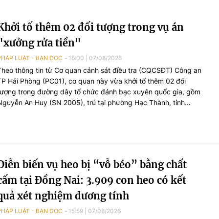
Khởi tố thêm 02 đối tượng trong vụ án
"xưởng rửa tiền"
PHÁP LUẬT - BẠN ĐỌC
16:00
|
07/08/2026
Theo thông tin từ Cơ quan cảnh sát điều tra (CQCSĐT) Công an
TP Hải Phòng (PC01), cơ quan này vừa khởi tố thêm 02 đối
tượng trong đường dây tổ chức đánh bạc xuyên quốc gia, gồm
Nguyễn An Huy (SN 2005), trú tại phường Hạc Thành, tỉnh
Thanh Hoá và đối tượng Hoàng Xuân Đức (SN 2003), trú tại
phường Châu Sơn, tỉnh Ninh Bình, 02 đối tượng này bị khởi tố tội
danh “Đánh bạc”.
Diễn biến vụ heo bị “vỗ béo” bằng chất
cấm tại Đồng Nai: 3.909 con heo có kết
quả xét nghiệm dương tính
PHÁP LUẬT - BẠN ĐỌC
15:59
|
07/08/2026