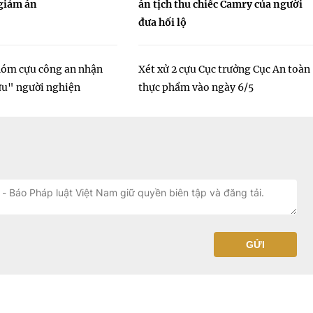
giảm án
án tịch thu chiếc Camry của người
đưa hối lộ
hóm cựu công an nhận
Xét xử 2 cựu Cục trưởng Cục An toàn
cứu" người nghiện
thực phẩm vào ngày 6/5
GỬI