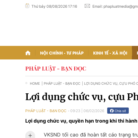
Thứ bảy 08/08/2026 17:16
Email:
phapluatmedia@gma
NỘI CHÍNH - TƯ PHÁP
KINH TẾ - XÃ HỘI
PHÁP LUẬT - BẠN ĐỌC
HOME
| PHÁP LUẬT - BẠN ĐỌC
| LỢI DỤNG CHỨC VỤ, CỰU PHÓ C
Lợi dụng chức vụ, cựu P
Chia sẻ
PHÁP LUẬT - BẠN ĐỌC
09:23
|
06/02/2026
Lợi dụng chức vụ, quyền hạn trong khi thi hàn
VKSND tối cao đã hoàn tất cáo trạng tru