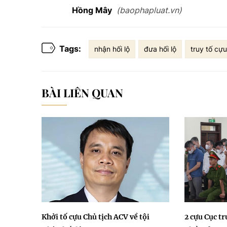
Hồng Mây
(baophapluat.vn)
Tags:
nhận hối lộ
đưa hối lộ
truy tố cự
BÀI LIÊN QUAN
Khởi tố cựu Chủ tịch ACV về tội
2 cựu Cục t