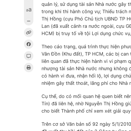
quản lý, sử dụng tài sản Nhà nước gây th
a
a
trong khi thi hành công vụ; Thiếu trách
Thị Hồng (cựu Phó Chủ tịch UBND TP H
Lan (đã xuất cảnh ra nước ngoài, cựu G
HCM) bị truy tố về tội Lợi dụng chức vụ
Theo cáo trạng, quá trình thực hiện phư
Vân Đồn (Khu đất), TP HCM, các bị can 
liên quan đã thực hiện hành vi vi phạm 
nhượng tài sản Nhà nước nhưng không địn
có hành vi đưa, nhận hối lộ, lợi dụng ch
nhiệm gây thất thoát, lãng phí cho Nhà 
Cụ thể, do có mối quan hệ quen biết n
Tín) đã liên hệ, nhờ Nguyễn Thị Hồng 
cho biết Thành phố chỉ xem xét giải qu
Trên cơ sở Văn bản số 92 ngày 5/1/201