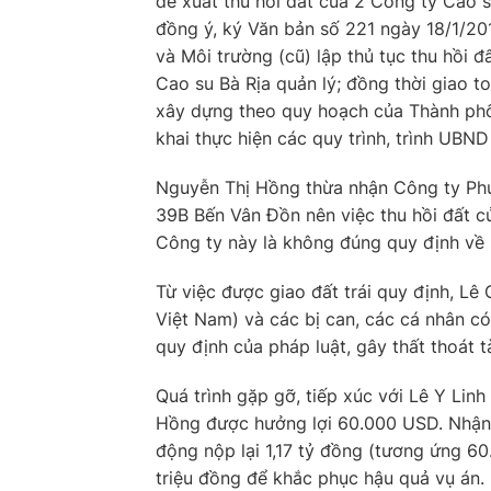
đề xuất thu hồi đất của 2 Công ty Cao s
đồng ý, ký Văn bản số 221 ngày 18/1/2
và Môi trường (cũ) lập thủ tục thu hồi 
Cao su Bà Rịa quản lý; đồng thời giao t
xây dựng theo quy hoạch của Thành phố .
khai thực hiện các quy trình, trình UBND
Nguyễn Thị Hồng thừa nhận Công ty Phú 
39B Bến Vân Đồn nên việc thu hồi đất c
Công ty này là không đúng quy định về 
Từ việc được giao đất trái quy định, 
Việt Nam) và các bị can, các cá nhân có
quy định của pháp luật, gây thất thoát t
Quá trình gặp gỡ, tiếp xúc với Lê Y Li
Hồng được hưởng lợi 60.000 USD. Nhận 
động nộp lại 1,17 tỷ đồng (tương ứng 6
triệu đồng để khắc phục hậu quả vụ án.