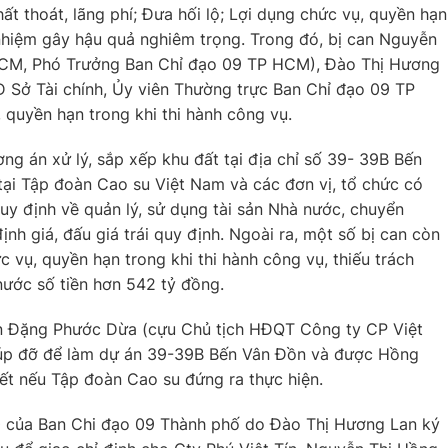
ất thoát, lãng phí; Đưa hối lộ; Lợi dụng chức vụ, quyền hạn
 nhiệm gây hậu quả nghiêm trọng. Trong đó, bị can Nguyễn
CM, Phó Trưởng Ban Chỉ đạo 09 TP HCM), Đào Thị Hương
Đ Sở Tài chính, Ủy viên Thường trực Ban Chỉ đạo 09 TP
, quyền hạn trong khi thi hành công vụ.
ơng án xử lý, sắp xếp khu đất tại địa chỉ số 39- 39B Bến
tại Tập đoàn Cao su Việt Nam và các đơn vị, tổ chức có
quy định về quản lý, sử dụng tài sản Nhà nước, chuyển
h giá, đấu giá trái quy định. Ngoài ra, một số bị can còn
ức vụ, quyền hạn trong khi thi hành công vụ, thiếu trách
nước số tiền hơn 542 tỷ đồng.
ên Đặng Phước Dừa (cựu Chủ tịch HĐQT Công ty CP Việt
giúp đỡ để làm dự án 39-39B Bến Vân Đồn và được Hồng
yết nếu Tập đoàn Cao su đứng ra thực hiện.
0 của Ban Chi đạo 09 Thành phố do Đào Thị Hương Lan ký