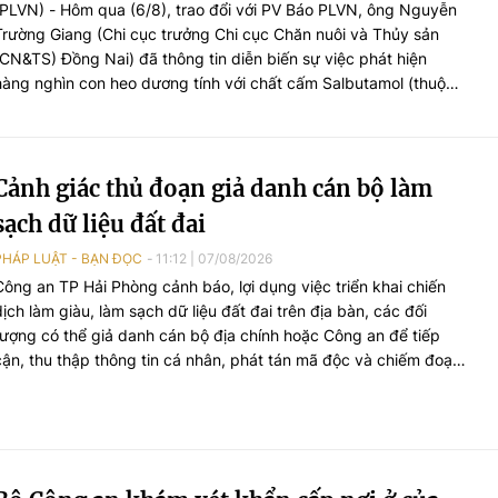
(PLVN) - Hôm qua (6/8), trao đổi với PV Báo PLVN, ông Nguyễn
Trường Giang (Chi cục trưởng Chi cục Chăn nuôi và Thủy sản
(CN&TS) Đồng Nai) đã thông tin diễn biến sự việc phát hiện
hàng nghìn con heo dương tính với chất cấm Salbutamol (thuộc
nhóm Beta-agonist, chất tạo nạc bị cấm sử dụng trong chăn
nuôi) tại nhiều cơ sở chăn nuôi, thu gom trên địa bàn.
Cảnh giác thủ đoạn giả danh cán bộ làm
sạch dữ liệu đất đai
PHÁP LUẬT - BẠN ĐỌC
11:12
|
07/08/2026
Công an TP Hải Phòng cảnh báo, lợi dụng việc triển khai chiến
dịch làm giàu, làm sạch dữ liệu đất đai trên địa bàn, các đối
tượng có thể giả danh cán bộ địa chính hoặc Công an để tiếp
cận, thu thập thông tin cá nhân, phát tán mã độc và chiếm đoạt
tài sản của người dân.