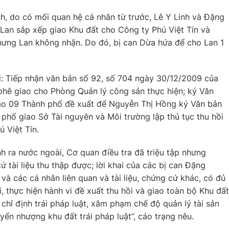
h, do có mối quan hệ cá nhân từ trước, Lê Y Linh và Đặng
Lan sắp xếp giao Khu đất cho Công ty Phú Việt Tín và
hưng Lan không nhận. Do đó, bị can Dừa hứa để cho Lan 1
vi: Tiếp nhận văn bản số 92, số 704 ngày 30/12/2009 của
phê giao cho Phòng Quản lý công sản thực hiện; ký Văn
ạo 09 Thành phố đề xuất để Nguyễn Thị Hồng ký Văn bản
hố giao Sở Tài nguyên và Môi trường lập thủ tục thu hồi
 Việt Tín.
 ra nước ngoài, Cơ quan điều tra đã triệu tập nhưng
ứ tài liệu thu thập được; lời khai của các bị can Đặng
à các cá nhân liên quan và tài liệu, chứng cứ khác, có đủ
, thực hiện hành vi đề xuất thu hồi và giao toàn bộ Khu đất
 chỉ định trái pháp luật, xâm phạm chế độ quản lý tài sản
ển nhượng khu đất trái pháp luật”, cáo trạng nêu.