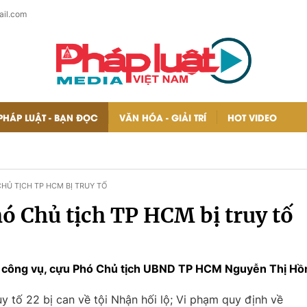
il.com
PHÁP LUẬT - BẠN ĐỌC
VĂN HÓA - GIẢI TRÍ
HOT VIDEO
HỦ TỊCH TP HCM BỊ TRUY TỐ
hó Chủ tịch TP HCM bị truy tố
h công vụ, cựu Phó Chủ tịch UBND TP HCM Nguyễn Thị Hồng
y tố 22 bị can về tội Nhận hối lộ; Vi phạm quy định về