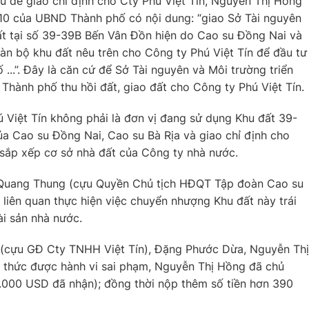
u để giao chỉ định cho Cty Phú Việt Tín, Nguyễn Thị Hồng
010 của UBND Thành phố có nội dung: “giao Sở Tài nguyên
đất tại số 39-39B Bến Vân Đồn hiện do Cao su Đồng Nai và
oàn bộ khu đất nêu trên cho Công ty Phú Việt Tín để đầu tư
..”. Đây là căn cứ để Sở Tài nguyên và Môi trường triển
 Thành phố thu hồi đất, giao đất cho Công ty Phú Việt Tín.
Việt Tín không phải là đơn vị đang sử dụng Khu đất 39-
ủa Cao su Đồng Nai, Cao su Bà Rịa và giao chỉ định cho
sắp xếp cơ sở nhà đất của Công ty nhà nước.
Lê Quang Thung (cựu Quyền Chủ tịch HĐQT Tập đoàn Cao su
 liên quan thực hiện việc chuyển nhượng Khu đất này trái
ài sản nhà nước.
nh (cựu GĐ Cty TNHH Việt Tín), Đặng Phước Dừa, Nguyễn Thị
thức được hành vi sai phạm, Nguyễn Thị Hồng đã chủ
0.000 USD đã nhận); đồng thời nộp thêm số tiền hơn 390