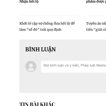
Nhận hối lộ
phẩm được 
Khởi tố cặp vợ chồng đưa hối lộ để
Tuyên án n
làm “sổ đỏ” trái quy định
tiền "giải 
BÌNH LUẬN
TIN BÀI KHÁC