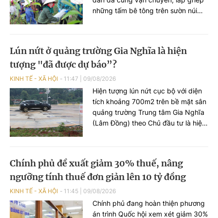
những tấm bê tông trên sườn núi
Nhón, xã Lam Thành, tỉnh Nghệ An,
để tái tạo dòng chữ “BÁC HỒ SỐNG
MÃI”. Đây là dòng chữ có tuổi đời
Lún nứt ở quảng trường Gia Nghĩa là hiện
hơn nửa thế kỷ.
tượng "đã được dự báo”?
KINH TẾ - XÃ HỘI
11:47
|
09/08/2026
Hiện tượng lún nứt cục bộ với diện
tích khoảng 700m2 trên bề mặt sân
quảng trường Trung tâm Gia Nghĩa
(Lâm Đồng) theo Chủ đầu tư là hiện
tượng đã được dự báo trong quá
trình tính toán kỹ thuật.
Chính phủ đề xuất giảm 30% thuế, nâng
ngưỡng tính thuế đơn giản lên 10 tỷ đồng
KINH TẾ - XÃ HỘI
11:45
|
09/08/2026
Chính phủ đang hoàn thiện phương
án trình Quốc hội xem xét giảm 30%