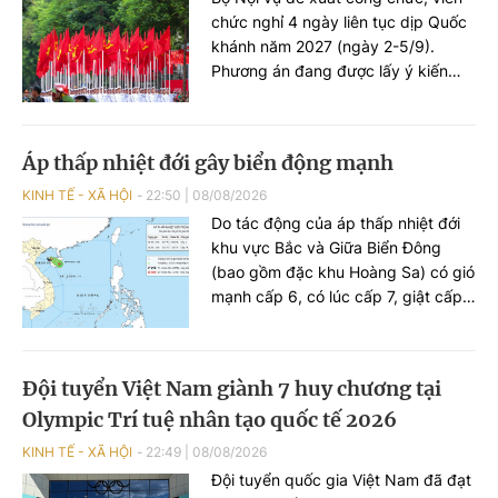
chức nghỉ 4 ngày liên tục dịp Quốc
khánh năm 2027 (ngày 2-5/9).
Phương án đang được lấy ý kiến
các bộ, ngành trước khi trình Thủ
tướng Chính phủ xem xét, quyết
định.
Áp thấp nhiệt đới gây biển động mạnh
KINH TẾ - XÃ HỘI
22:50
|
08/08/2026
Do tác động của áp thấp nhiệt đới
khu vực Bắc và Giữa Biển Đông
(bao gồm đặc khu Hoàng Sa) có gió
mạnh cấp 6, có lúc cấp 7, giật cấp
8; biển động mạnh.
Đội tuyển Việt Nam giành 7 huy chương tại
Olympic Trí tuệ nhân tạo quốc tế 2026
KINH TẾ - XÃ HỘI
22:49
|
08/08/2026
Đội tuyển quốc gia Việt Nam đã đạt