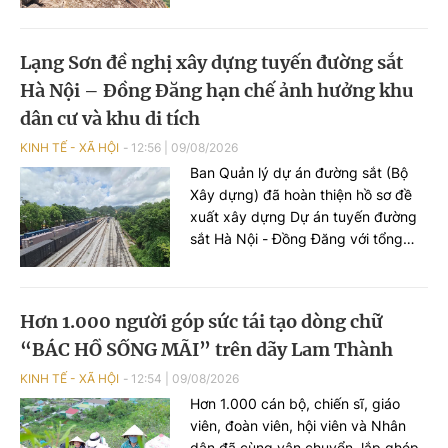
Sumatra. Vụ việc đã khiến 18 người
bị thương, gây tâm lý hoang mang
trong cộng đồng và buộc hàng
Lạng Sơn đề nghị xây dựng tuyến đường sắt
chục trường học tại địa phương
Hà Nội – Đồng Đăng hạn chế ảnh hưởng khu
phải tạm thời đóng cửa để đảm bảo
an toàn.
dân cư và khu di tích
KINH TẾ - XÃ HỘI
12:56
|
09/08/2026
Ban Quản lý dự án đường sắt (Bộ
Xây dựng) đã hoàn thiện hồ sơ đề
xuất xây dựng Dự án tuyến đường
sắt Hà Nội - Đồng Đăng với tổng
mức đầu tư giai đoạn 1 hơn 5,2 tỷ
USD. Sau khi nghiên cứu hồ sơ dự
án, UBND tỉnh Lạng Sơn đã có góp
Hơn 1.000 người góp sức tái tạo dòng chữ
ý một số nội dung, trong đó đề nghị
“BÁC HỒ SỐNG MÃI” trên dãy Lam Thành
nghiên cứu hướng tuyến đảm bảo
hạn chế tối đa ảnh hưởng hưởng
KINH TẾ - XÃ HỘI
12:54
|
09/08/2026
đến trường học, khu dân cư và khu
Hơn 1.000 cán bộ, chiến sĩ, giáo
di tích lịch sử.
viên, đoàn viên, hội viên và Nhân
dân đã cùng vận chuyển, lắp ghép