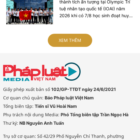
thành tích ấn tượng tại Olympic Trí
tuệ nhân tạo quốc tế (IOAI) năm
2026 khi có 7/8 học sinh đoạt huy
chương, gồm 2 Huy chương Vàng, 1
Huy chương Bạc và 4 Huy chương
Đồng.
XEM THÊM
Giấy phép xuất bản số
102/GP-TTĐT ngày 24/6/2021
Cơ quan chủ quản:
Báo Pháp luật Việt Nam
Tổng biên tập:
Tiến sĩ Vũ Hoài Nam
Phụ trách nội dung Media:
Phó Tổng biên tập Trần Ngọc Hà
Thư ký:
NB Nguyễn Anh Tuấn
Trụ sở cơ quan: Số 42/29 Phố Nguyễn Chí Thanh, phường