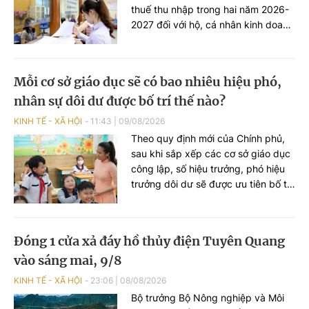
thuế thu nhập trong hai năm 2026-
2027 đối với hộ, cá nhân kinh doanh
và doanh nghiệp siêu nhỏ có doanh
thu đến 10 tỷ đồng/năm. Đồng thời,
ngưỡng doanh thu được lựa chọn
Mỗi cơ sở giáo dục sẽ có bao nhiêu hiệu phó,
áp dụng phương pháp tính thuế đơn
nhân sự dôi dư được bố trí thế nào?
giản cũng được đề xuất nâng từ 3
tỷ đồng lên 10 tỷ đồng/năm.
KINH TẾ - XÃ HỘI
11:43
|
09/08/2026
Theo quy định mới của Chính phủ,
sau khi sắp xếp các cơ sở giáo dục
công lập, số hiệu trưởng, phó hiệu
trưởng dôi dư sẽ được ưu tiên bố trí
làm giáo viên hoặc đảm nhiệm vị trí
việc làm khác phù hợp với năng lực
chuyên môn, nghiệp vụ.
Đóng 1 cửa xả đáy hồ thủy điện Tuyên Quang
vào sáng mai, 9/8
KINH TẾ - XÃ HỘI
23:06
|
08/08/2026
Bộ trưởng Bộ Nông nghiệp và Môi