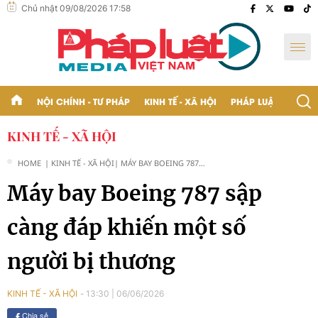
Chủ nhật 09/08/2026 17:58
NỘI CHÍNH - TƯ PHÁP
KINH TẾ - XÃ HỘI
PHÁP LUẬT - BẠN Đ
KINH TẾ - XÃ HỘI
HOME
| KINH TẾ - XÃ HỘI
| MÁY BAY BOEING 787
SẬP CÀNG ĐÁP KHIẾN
Máy bay Boeing 787 sập
MỘT SỐ NGƯỜI BỊ
THƯƠNG
càng đáp khiến một số
người bị thương
13:30
|
06/06/2026
KINH TẾ - XÃ HỘI
Chia sẻ