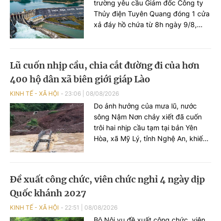
trường yêu cầu Giám đốc Công ty
Thủy điện Tuyên Quang đóng 1 cửa
xả đáy hồ chứa từ 8h ngày 9/8,
đồng thời theo dõi chặt chẽ diễn
biến mưa lũ và bảo đảm an toàn
công trình.
Lũ cuốn nhịp cầu, chia cắt đường đi của hơn
400 hộ dân xã biên giới giáp Lào
KINH TẾ - XÃ HỘI
23:06
|
08/08/2026
Do ảnh hưởng của mưa lũ, nước
sông Nậm Nơn chảy xiết đã cuốn
trôi hai nhịp cầu tạm tại bản Yên
Hòa, xã Mỹ Lý, tỉnh Nghệ An, khiến
hơn 400 hộ dân ở 3 bản tạm thời bị
chia cắt với trung tâm xã.
Đề xuất công chức, viên chức nghỉ 4 ngày dịp
Quốc khánh 2027
KINH TẾ - XÃ HỘI
22:51
|
08/08/2026
Bộ Nội vụ đề xuất công chức, viên