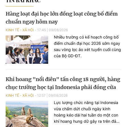
TIN BÀI KHÁC
Hàng loạt đại học lớn đồng loạt công bố điểm
chuẩn ngay hôm nay
KINH TẾ - XÃ HỘI
17:45
|
09/08/2026
Nhiều trường có kế hoạch công bố
điểm chuẩn đại học 2026 sớm ngay
sau vòng lọc ảo xét tuyển cuối cùng
của Bộ GD-ĐT.
Khỉ hoang "nổi điên" tấn công 18 người, hàng
chục trường học tại Indonesia phải đóng cửa
KINH TẾ - XÃ HỘI
12:57
|
09/08/2026
Lực lượng chức năng tại Indonesia
vừa chấm dứt chuỗi ngày kinh
hoàng kéo dài hai tuần do một con
khỉ hoang hung dữ gây ra trên đảo