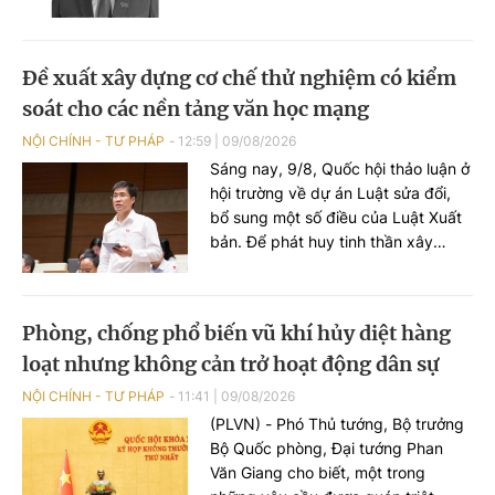
Mặt trận Lào Xây dựng đất nước và
gia đình Phomvihane đã ra thông
cáo đặc biệt cho biết Đồng chí
Đề xuất xây dựng cơ chế thử nghiệm có kiểm
Xaysomphone Phomvihane, Ủy viên
soát cho các nền tảng văn học mạng
Bộ Chính trị Trung ương Đảng, Chủ
tịch Quốc hội nước Cộng hòa Dân
NỘI CHÍNH - TƯ PHÁP
12:59
|
09/08/2026
chủ Nhân dân Lào, đã từ trần vào
Sáng nay, 9/8, Quốc hội thảo luận ở
hồi 11 giờ 18 phút, ngày 08 tháng 8
hội trường về dự án Luật sửa đổi,
năm 2026, do bệnh viêm mạch máu
bổ sung một số điều của Luật Xuất
nghiêm trọng, hưởng thọ 70 tuổi.
bản. Để phát huy tinh thần xây
dựng pháp luật kiến tạo phát triển,
mở đường cho sự phát triển, đại
biểu Quốc hội kiến nghị dự thảo
Phòng, chống phổ biến vũ khí hủy diệt hàng
Luật bổ sung quy định về việc xây
loạt nhưng không cản trở hoạt động dân sự
dựng cơ chế thử nghiệm có kiểm
soát cho các nền tảng văn học
NỘI CHÍNH - TƯ PHÁP
11:41
|
09/08/2026
mạng nội địa đủ điều kiện, cho phép
(PLVN) - Phó Thủ tướng, Bộ trưởng
vận hành sớm dưới sự giám sát của
Bộ Quốc phòng, Đại tướng Phan
cơ quan quản lý.
Văn Giang cho biết, một trong