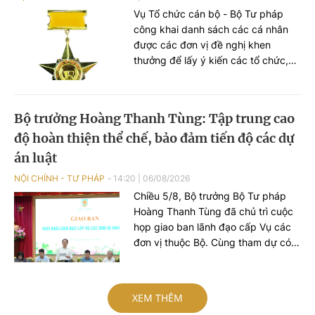
Vụ Tổ chức cán bộ - Bộ Tư pháp
công khai danh sách các cá nhân
được các đơn vị đề nghị khen
thưởng để lấy ý kiến các tổ chức,
cá nhân theo quy định.
Bộ trưởng Hoàng Thanh Tùng: Tập trung cao
độ hoàn thiện thể chế, bảo đảm tiến độ các dự
án luật
NỘI CHÍNH - TƯ PHÁP
14:20
|
06/08/2026
Chiều 5/8, Bộ trưởng Bộ Tư pháp
Hoàng Thanh Tùng đã chủ trì cuộc
họp giao ban lãnh đạo cấp Vụ các
đơn vị thuộc Bộ. Cùng tham dự có
các Thứ trưởng: Nguyễn Thanh
Tịnh, Đặng Hoàng Oanh, Mai Lương
Khôi, Nguyễn Thanh Tú.
XEM THÊM