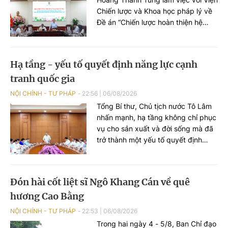
Chiến lược và Khoa học pháp lý về
Đề án “Chiến lược hoàn thiện hệ
thống pháp luật Việt Nam trong kỷ
nguyên mới”. Cùng dự có Thứ
trưởng Nguyễn Thanh Tú.
Hạ tầng - yếu tố quyết định năng lực cạnh
tranh quốc gia
NỘI CHÍNH - TƯ PHÁP
22:56
|
06/08/2026
Tổng Bí thư, Chủ tịch nước Tô Lâm
nhấn mạnh, hạ tầng không chỉ phục
vụ cho sản xuất và đời sống mà đã
trở thành một yếu tố quyết định
năng lực cạnh tranh quốc gia. Hạ
tầng phải trở thành một ngành kinh
tế chiến lược, tạo ra thị trường lớn
Đón hài cốt liệt sĩ Ngô Khang Cán về quê
để phát triển năng lực sản xuất
hương Cao Bằng
trong nước.
NỘI CHÍNH - TƯ PHÁP
22:53
|
06/08/2026
Trong hai ngày 4 - 5/8, Ban Chỉ đạo