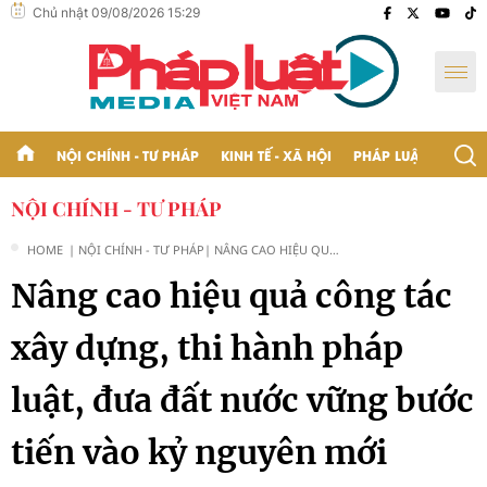
Chủ nhật 09/08/2026 15:29
NỘI CHÍNH - TƯ PHÁP
KINH TẾ - XÃ HỘI
PHÁP LUẬT - BẠN Đ
NỘI CHÍNH - TƯ PHÁP
HOME
| NỘI CHÍNH - TƯ PHÁP
| NÂNG CAO HIỆU QUẢ
CÔNG TÁC XÂY DỰNG,
Nâng cao hiệu quả công tác
THI HÀNH PHÁP LUẬT,
ĐƯA ĐẤT NƯỚC VỮNG
BƯỚC TIẾN VÀO KỶ
xây dựng, thi hành pháp
NGUYÊN MỚI
luật, đưa đất nước vững bước
tiến vào kỷ nguyên mới