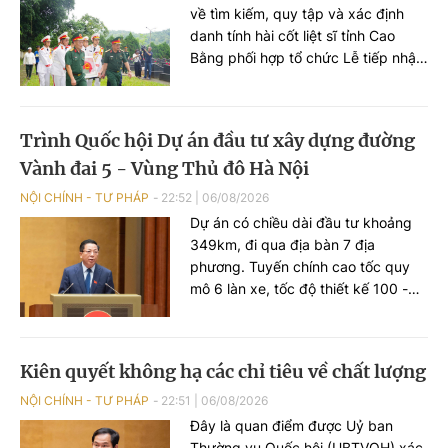
về tìm kiếm, quy tập và xác định
danh tính hài cốt liệt sĩ tỉnh Cao
Bằng phối hợp tổ chức Lễ tiếp nhận
hài cốt liệt sĩ Ngô Khang Cán từ tỉnh
Quảng Ninh về quê hương, tổ chức
Lễ truy điệu và an táng tại Nghĩa
Trình Quốc hội Dự án đầu tư xây dựng đường
trang liệt sĩ Nguyên Bình, xã
Vành đai 5 - Vùng Thủ đô Hà Nội
Nguyên Bình, tỉnh Cao Bằng.
NỘI CHÍNH - TƯ PHÁP
22:52
|
06/08/2026
Dự án có chiều dài đầu tư khoảng
349km, đi qua địa bàn 7 địa
phương. Tuyến chính cao tốc quy
mô 6 làn xe, tốc độ thiết kế 100 -
120km/h; đường song hành quy mô
tối thiểu 2 làn xe, tốc độ thiết kế 60
- 80km/h. Phạm vi thực hiện giải
Kiên quyết không hạ các chỉ tiêu về chất lượng
phóng mặt bằng trên toàn bộ quy
mô mặt cắt ngang Vành đai 5. Tổng
NỘI CHÍNH - TƯ PHÁP
22:51
|
06/08/2026
diện tích đất chiếm dụng sơ bộ
Đây là quan điểm được Uỷ ban
khoảng 4.011 ha.
Thường vụ Quốc hội (UBTVQH) xác