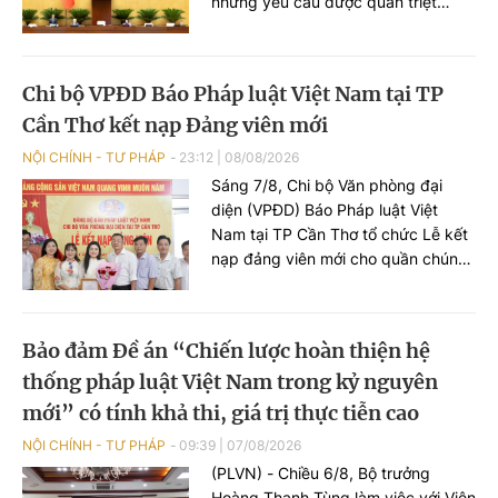
những yêu cầu được quán triệt
trong tiếp thu, chỉnh lý dự án Luật
Phòng, chống phổ biến vũ khí hủy
diệt hàng loạt là bảo đảm quốc
Chi bộ VPĐD Báo Pháp luật Việt Nam tại TP
phòng, an ninh quốc gia nhưng
Cần Thơ kết nạp Đảng viên mới
không cản trở hoạt động dân sự,
sản xuất, kinh doanh, nghiên cứu
NỘI CHÍNH - TƯ PHÁP
23:12
|
08/08/2026
khoa học và đổi mới sáng tạo hợp
Sáng 7/8, Chi bộ Văn phòng đại
pháp.
diện (VPĐD) Báo Pháp luật Việt
Nam tại TP Cần Thơ tổ chức Lễ kết
nạp đảng viên mới cho quần chúng
Nguyễn Lê Thị Anh Như - Phóng
viên VPĐD tại TP Cần Thơ.
Bảo đảm Đề án “Chiến lược hoàn thiện hệ
thống pháp luật Việt Nam trong kỷ nguyên
mới” có tính khả thi, giá trị thực tiễn cao
NỘI CHÍNH - TƯ PHÁP
09:39
|
07/08/2026
(PLVN) - Chiều 6/8, Bộ trưởng
Hoàng Thanh Tùng làm việc với Viện