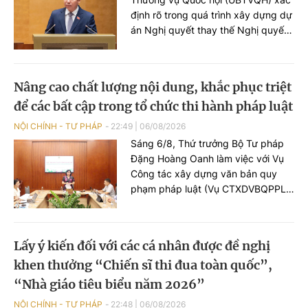
định rõ trong quá trình xây dựng dự
án Nghị quyết thay thế Nghị quyết
số 96/2019/QH14 về công tác
phòng, chống tội phạm và vi phạm
pháp luật, công tác của Viện kiểm
Nâng cao chất lượng nội dung, khắc phục triệt
sát nhân dân, Tòa án nhân dân và
để các bất cập trong tổ chức thi hành pháp luật
công tác thi hành án.
NỘI CHÍNH - TƯ PHÁP
22:49
|
06/08/2026
Sáng 6/8, Thứ trưởng Bộ Tư pháp
Đặng Hoàng Oanh làm việc với Vụ
Công tác xây dựng văn bản quy
phạm pháp luật (Vụ CTXDVBQPPL)
về tình hình, tiến độ xây dựng hồ sơ
dự án Luật về văn bản quy phạm
pháp luật (VBQPPL).
Lấy ý kiến đối với các cá nhân được đề nghị
khen thưởng “Chiến sĩ thi đua toàn quốc”,
“Nhà giáo tiêu biểu năm 2026”
NỘI CHÍNH - TƯ PHÁP
22:48
|
06/08/2026