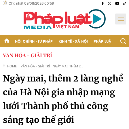
Chủ nhật 09/08/2026 00:59
NỘI CHÍNH - TƯ PHÁP
KINH TẾ - XÃ HỘI
PHÁP LUẬT - BẠN Đ
VĂN HÓA - GIẢI TRÍ
HOME
| VĂN HÓA - GIẢI TRÍ
| NGÀY MAI, THÊM 2
LÀNG NGHỀ CỦA HÀ
Ngày mai, thêm 2 làng nghề
NỘI GIA NHẬP MẠNG
LƯỚI THÀNH PHỐ THỦ
CÔNG SÁNG TẠO THẾ
của Hà Nội gia nhập mạng
GIỚI
lưới Thành phố thủ công
sáng tạo thế giới