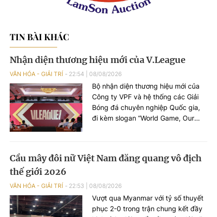
TIN BÀI KHÁC
Nhận diện thương hiệu mới của V.League
VĂN HÓA - GIẢI TRÍ
22:54
|
08/08/2026
Bộ nhận diện thương hiệu mới của
Công ty VPF và hệ thống các Giải
Bóng đá chuyên nghiệp Quốc gia,
đi kèm slogan “World Game, Our
Festival – Sân chơi quốc tế, lễ hội
quốc gia”.
Cầu mây đôi nữ Việt Nam đăng quang vô địch
thế giới 2026
VĂN HÓA - GIẢI TRÍ
22:53
|
08/08/2026
Vượt qua Myanmar với tỷ số thuyết
phục 2-0 trong trận chung kết đầy