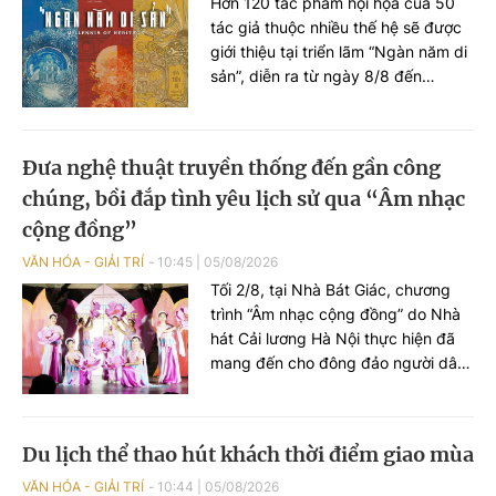
Hơn 120 tác phẩm hội họa của 50
tác giả thuộc nhiều thế hệ sẽ được
giới thiệu tại triển lãm “Ngàn năm di
sản”, diễn ra từ ngày 8/8 đến
25/9/2026 tại Nhà Thái Học (Văn
Miếu - Quốc Tử Giám, Hà Nội). Sự
kiện nằm trong chuỗi hoạt động kỷ
Đưa nghệ thuật truyền thống đến gần công
niệm 950 năm Quốc Tử Giám
chúng, bồi đắp tình yêu lịch sử qua “Âm nhạc
(1076-2026), đồng thời hướng tới
kỷ niệm 81 năm Ngày Quốc khánh
cộng đồng”
nước Cộng hòa xã hội chủ nghĩa
VĂN HÓA - GIẢI TRÍ
10:45
|
05/08/2026
Việt Nam (02/9/1945 - 02/9/2026).
Tối 2/8, tại Nhà Bát Giác, chương
trình “Âm nhạc cộng đồng” do Nhà
hát Cải lương Hà Nội thực hiện đã
mang đến cho đông đảo người dân
và du khách một không gian nghệ
thuật đa sắc, nơi những làn điệu cải
lương, ca cổ, tân cổ và các tiết mục
Du lịch thể thao hút khách thời điểm giao mùa
múa hòa quyện trong không gian
của phố đi bộ hồ Hoàn Kiếm. Đặc
VĂN HÓA - GIẢI TRÍ
10:44
|
05/08/2026