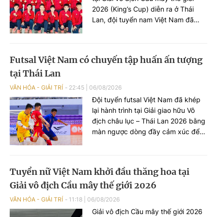
2026 (King’s Cup) diễn ra ở Thái
Lan, đội tuyển nam Việt Nam đã
cống hiến những màn so tài kịch
tính và ghi dấu ấn đậm nét với hai
chiến thắng thuyết phục trước
Futsal Việt Nam có chuyến tập huấn ấn tượng
Singapore và Iraq.
tại Thái Lan
VĂN HÓA - GIẢI TRÍ
22:45
|
06/08/2026
Đội tuyển futsal Việt Nam đã khép
lại hành trình tại Giải giao hữu Vô
địch châu lục – Thái Lan 2026 bằng
màn ngược dòng đầy cảm xúc để
cầm hòa chủ nhà Thái Lan với tỷ số
3-3 ở lượt trận cuối.
Tuyển nữ Việt Nam khởi đầu thăng hoa tại
Giải vô địch Cầu mây thế giới 2026
VĂN HÓA - GIẢI TRÍ
11:18
|
06/08/2026
Giải vô địch Cầu mây thế giới 2026