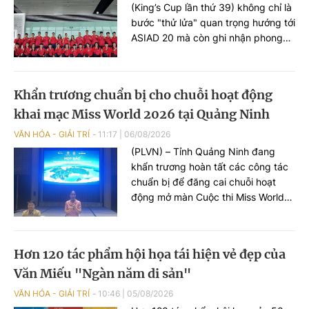
(King’s Cup lần thứ 39) không chỉ là
bước "thử lửa" quan trọng hướng tới
ASIAD 20 mà còn ghi nhận phong
độ ấn tượng của đội tuyển nữ Việt
Nam với chuỗi trận toàn thắng ngay
trong những ngày thi đấu đầu tiên.
Khẩn trương chuẩn bị cho chuỗi hoạt động
khai mạc Miss World 2026 tại Quảng Ninh
VĂN HÓA - GIẢI TRÍ
11:17
|
06/08/2026
(PLVN) – Tỉnh Quảng Ninh đang
khẩn trương hoàn tất các công tác
chuẩn bị để đăng cai chuỗi hoạt
động mở màn Cuộc thi Miss World
2026 lần thứ 73. Chương trình diễn
ra tại Quảng Ninh là cơ hội để giới
thiệu những giá trị nổi bật về thiên
Hơn 120 tác phẩm hội họa tái hiện vẻ đẹp của
nhiên, văn hóa, con người, môi
Văn Miếu "Ngàn năm di sản"
trường đầu tư và tiềm năng phát
triển của Quảng Ninh tới bạn bè
VĂN HÓA - GIẢI TRÍ
10:46
|
05/08/2026
quốc tế...