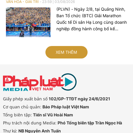
VĂN HÓA - GIẢI TRÍ
23:59
|
03/08/2026
(PLVN) - Ngày 2/8, tại Quảng Ninh,
Ban Tổ chức (BTC) Giải Marathon
Quốc tế Di sản Hạ Long cùng doanh
nghiệp đồng hành công bố kế
hoạch tổ chức mùa giải 2026.
XEM THÊM
Giấy phép xuất bản số
102/GP-TTĐT ngày 24/6/2021
Cơ quan chủ quản:
Báo Pháp luật Việt Nam
Tổng biên tập:
Tiến sĩ Vũ Hoài Nam
Phụ trách nội dung Media:
Phó Tổng biên tập Trần Ngọc Hà
Thư ký:
NB Nguyễn Anh Tuấn