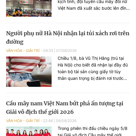
kịch tính, đội tuyển cầu mây đôi nữ
Việt Nam đã xuất sắc bước lên đỉnh
cao nhất, mang về tấm HCV danh
giá tại Giải vô địch thế giới – King’s
Cup 2026.
Người phụ nữ Hà Nội nhận lại túi xách rơi trên
đường
VĂN HÓA - GIẢI TRÍ
09:35
|
07/08/2026
Chiều 1/8, bà Vũ Thị Hằng (trú tại
Hà Nội) cho biết đã nhận lại đầy đủ
toàn bộ tài sản cùng giấy tờ tùy
thân quan trọng bị đánh rơi trước
đó, nhờ hành động đẹp của một
người dân ở quận Bắc Từ Liêm và
sự hỗ trợ kịp thời từ Văn phòng Bộ
Cầu mây nam Việt Nam bứt phá ấn tượng tại
Khoa học và Công nghệ.
Giải vô địch thế giới 2026
VĂN HÓA - GIẢI TRÍ
22:46
|
06/08/2026
Trong phiên thi đấu chiều ngày 5/8
tại Giải vô địch Cầu mây thế giới