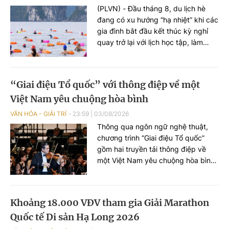
biệt, chương trình có sự giao lưu
(PLVN) - Đầu tháng 8, du lịch hè
của các nghệ sĩ đến từ phương
đang có xu hướng “hạ nhiệt” khi các
Nam, góp phần tạo nên cuộc gặp
gia đình bắt đầu kết thúc kỳ nghỉ
gỡ nghệ thuật giàu cảm xúc.
quay trở lại với lịch học tập, làm
việc. Trong khi đây cũng là khoảng
thời gian du lịch mùa thu, du lịch
quốc tế chưa thật sự “bùng nổ”. Vì
“Giai điệu Tổ quốc” với thông điệp về một
vậy, những giải đấu thể thao hứa
Việt Nam yêu chuộng hòa bình
hẹn sẽ thu hút lượng lớn du khách.
VĂN HÓA - GIẢI TRÍ
23:59
|
03/08/2026
Thông qua ngôn ngữ nghệ thuật,
chương trình “Giai điệu Tổ quốc”
gồm hai truyền tải thông điệp về
một Việt Nam yêu chuộng hòa bình,
nhân văn, hội nhập và đang vươn
mình mạnh mẽ.
Khoảng 18.000 VĐV tham gia Giải Marathon
Quốc tế Di sản Hạ Long 2026