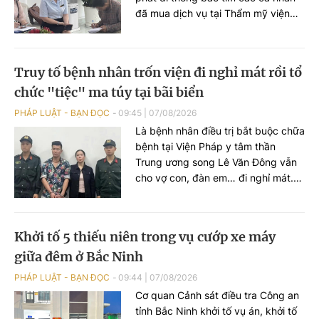
đã mua dịch vụ tại Thẩm mỹ viện
quốc tế (TMV) Lucy để phục vụ
điều tra.
Truy tố bệnh nhân trốn viện đi nghỉ mát rồi tổ
chức "tiệc" ma túy tại bãi biển
PHÁP LUẬT - BẠN ĐỌC
09:45
|
07/08/2026
Là bệnh nhân điều trị bắt buộc chữa
bệnh tại Viện Pháp y tâm thần
Trung ương song Lê Văn Đông vẫn
cho vợ con, đàn em… đi nghỉ mát.
Trước khi đi chơi, anh ta trốn viện đi
mua ma túy rồi tổ chức sử dụng
ngoài bãi biển. VKSND TP Hà Nội
Khởi tố 5 thiếu niên trong vụ cướp xe máy
đã ban hành cáo trạng truy tố Lê
giữa đêm ở Bắc Ninh
Văn Đông cùng loạt đối tượng...
PHÁP LUẬT - BẠN ĐỌC
09:44
|
07/08/2026
Cơ quan Cảnh sát điều tra Công an
tỉnh Bắc Ninh khởi tố vụ án, khởi tố