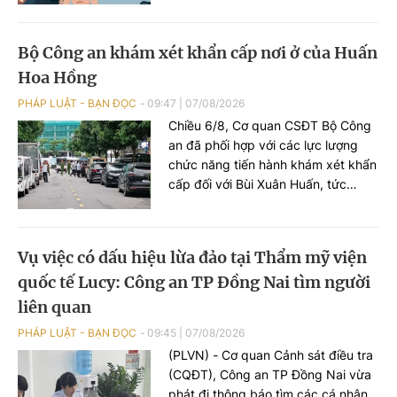
an để tiếp cận, thu thập thông tin
cá nhân, phát tán mã độc và chiếm
Bộ Công an khám xét khẩn cấp nơi ở của Huấn
đoạt tài sản của người dân.
Hoa Hồng
PHÁP LUẬT - BẠN ĐỌC
09:47
|
07/08/2026
Chiều 6/8, Cơ quan CSĐT Bộ Công
an đã phối hợp với các lực lượng
chức năng tiến hành khám xét khẩn
cấp đối với Bùi Xuân Huấn, tức
Huấn Hoa Hồng.
Vụ việc có dấu hiệu lừa đảo tại Thẩm mỹ viện
quốc tế Lucy: Công an TP Đồng Nai tìm người
liên quan
PHÁP LUẬT - BẠN ĐỌC
09:45
|
07/08/2026
(PLVN) - Cơ quan Cảnh sát điều tra
(CQĐT), Công an TP Đồng Nai vừa
phát đi thông báo tìm các cá nhân