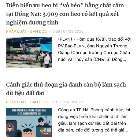
2005), trú tại phường Hạc Thành,
Diễn biến vụ heo bị “vỗ béo” bằng chất cấm
tỉnh Thanh Hoá và đối tượng Hoàng
tại Đồng Nai: 3.909 con heo có kết quả xét
Xuân Đức (SN 2003), trú tại phường
Châu Sơn, tỉnh Ninh Bình, 02 đối
nghiệm dương tính
tượng này bị khởi tố tội danh “Đánh
PHÁP LUẬT - BẠN ĐỌC
15:59
|
07/08/2026
bạc”.
(PLVN) - Hôm qua (6/8), trao đổi với
PV Báo PLVN, ông Nguyễn Trường
Giang (Chi cục trưởng Chi cục Chăn
nuôi và Thủy sản (CN&TS) Đồng
Nai) đã thông tin diễn biến sự việc
phát hiện hàng nghìn con heo
dương tính với chất cấm Salbutamol
Cảnh giác thủ đoạn giả danh cán bộ làm sạch
(thuộc nhóm Beta-agonist, chất tạo
dữ liệu đất đai
nạc bị cấm sử dụng trong chăn
nuôi) tại nhiều cơ sở chăn nuôi, thu
PHÁP LUẬT - BẠN ĐỌC
11:12
|
07/08/2026
gom trên địa bàn.
Công an TP Hải Phòng cảnh báo, lợi
dụng việc triển khai chiến dịch làm
giàu, làm sạch dữ liệu đất đai trên
địa bàn, các đối tượng có thể giả
danh cán bộ địa chính hoặc Công