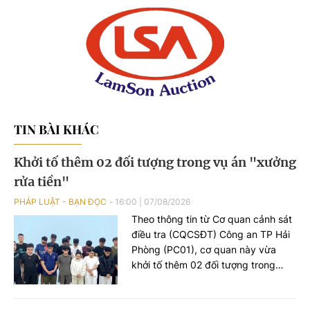
TIN BÀI KHÁC
Khởi tố thêm 02 đối tượng trong vụ án "xưởng
rửa tiền"
PHÁP LUẬT - BẠN ĐỌC
16:00
|
07/08/2026
Theo thông tin từ Cơ quan cảnh sát
điều tra (CQCSĐT) Công an TP Hải
Phòng (PC01), cơ quan này vừa
khởi tố thêm 02 đối tượng trong
đường dây tổ chức đánh bạc xuyên
quốc gia, gồm Nguyễn An Huy (SN