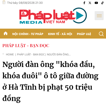
Thứ bảy 08/08/2026 21:30
NỘI CHÍNH - TƯ PHÁP
KINH TẾ - XÃ HỘI
PHÁP LUẬT - BẠN Đ
PHÁP LUẬT - BẠN ĐỌC
HOME
| PHÁP LUẬT - BẠN ĐỌC
| NGƯỜI ĐÀN ÔNG
"KHÓA ĐẦU, KHÓA
Người đàn ông "khóa đầu,
ĐUÔI" Ô TÔ GIỮA
ĐƯỜNG Ở HÀ TĨNH BỊ
PHẠT 50 TRIỆU ĐỒNG
khóa đuôi" ô tô giữa đường
ở Hà Tĩnh bị phạt 50 triệu
đồng