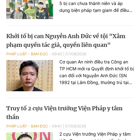
5 bị can chưa thành niên và áp
dụng biện pháp tạm giam để điều
tra về hành vi "Cướp tài sản" sau vụ
cướp xe máy xảy ra trên địa bàn xã
Xuân Cẩm.
Khởi tố bị can Nguyễn Anh Đức về tội "Xâm
phạm quyền tác giả, quyền liên quan"
PHÁP LUẬT - BẠN ĐỌC
09:42
|
07/08/2026
Cơ quan An ninh điều tra Công an
TP HCM mới ra Quyết định khởi tố bị
can đối với Nguyễn Anh Đức (SN
1992 tại Lâm Đồng, thường trú tại
TP HCM) để điều tra về tội "Xâm
phạm quyền tác giả, quyền liên
quan" theo khoản 2 Điều 225 Bộ
Truy tố 2 cựu Viện trưởng Viện Pháp y tâm
luật Hình sự năm 2015.
thần
PHÁP LUẬT - BẠN ĐỌC
09:41
|
07/08/2026
2 cựu Viện trưởng Viện Pháp y tâm