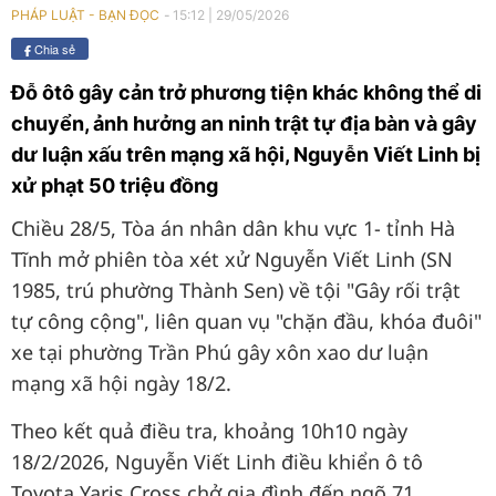
15:12
|
29/05/2026
PHÁP LUẬT - BẠN ĐỌC
Chia sẻ
Đỗ ôtô gây cản trở phương tiện khác không thể di
chuyển, ảnh hưởng an ninh trật tự địa bàn và gây
dư luận xấu trên mạng xã hội, Nguyễn Viết Linh bị
xử phạt 50 triệu đồng
Chiều 28/5, Tòa án nhân dân khu vực 1- tỉnh Hà
Tĩnh mở phiên tòa xét xử Nguyễn Viết Linh (SN
1985, trú phường Thành Sen) về tội "Gây rối trật
tự công cộng", liên quan vụ "chặn đầu, khóa đuôi"
xe tại phường Trần Phú gây xôn xao dư luận
mạng xã hội ngày 18/2.
Theo kết quả điều tra, khoảng 10h10 ngày
18/2/2026, Nguyễn Viết Linh điều khiển ô tô
Toyota Yaris Cross chở gia đình đến ngõ 71,