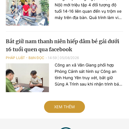
Nội) mới triệu tập 4 đối tượng độ
tuổi 14-16 liên quan đến vụ trộm xe
máy trên địa bàn. Quá trình làm việc
với lực lượng chức năng, các đối
tượng khai còn thực hiện vụ trộm
khác ở phường Đông Ngạc.
Bắt giữ nam thanh niên hiếp dâm bé gái dưới
16 tuổi quen qua facebook
PHÁP LUẬT - BẠN ĐỌC
14:59
|
05/08/2026
Công an xã Văn Giang phối hợp
Phòng Cảnh sát hình sự Công an
tỉnh Hưng Yên truy xét, bắt giữ
Sùng A Trình sau khi nhận trình báo
của bé gái 15 tuổi về việc bị đối
tượng hiếp dâm.
XEM THÊM