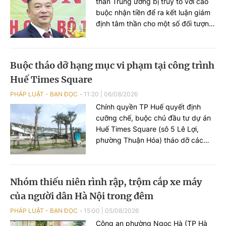
thần Trung ương bị truy tố với cáo
buộc nhận tiền để ra kết luận giám
định tâm thần cho một số đối tượng
không đúng thực trạng bệnh để các
đối tượng được đi chữa bệnh bắt
buộc.
Buộc tháo dỡ hạng mục vi phạm tại công trình
Huế Times Square
PHÁP LUẬT - BẠN ĐỌC
11:20
|
06/08/2026
Chính quyền TP Huế quyết định
cưỡng chế, buộc chủ đầu tư dự án
Huế Times Square (sô 5 Lê Lợi,
phường Thuận Hóa) tháo dỡ các
hạng mục xây dựng sai phép tại
công trình này.
Nhóm thiếu niên rình rập, trộm cắp xe máy
của người dân Hà Nội trong đêm
PHÁP LUẬT - BẠN ĐỌC
15:00
|
05/08/2026
Công an phường Ngọc Hà (TP Hà