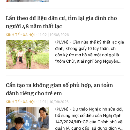
ngành Dược phẩm Việt Nam thời
gian qua đã có những phát triển
tích cực.
Lần theo dữ liệu dân cư, tìm lại gia đình cho
người 48 năm thất lạc
KINH TẾ - XÃ HỘI
11:02
|
10/08/2026
(PLVN) - Gần nửa thế kỷ thất lạc gia
đình, không giấy tờ tùy thân, chỉ
còn ký ức mơ hồ về một nơi gọi là
“Xóm Chủ”, ít ai nghĩ ông Nguyễn
Văn Khỏi (65 tuổi) sẽ còn cơ hội gặp
lại người thân. Nhưng từ những
thông tin ít ỏi ấy, Công an (CA) xã
Cần tạo ra không gian số phù hợp, an toàn
Thuận Lợi (TP Đồng Nai) đã lần theo
dành riêng cho trẻ em
dữ liệu dân cư (DLDC), kết nối nhiều
địa phương, tìm lại gia đình cho ông
KINH TẾ - XÃ HỘI
11:01
|
10/08/2026
sau 48 năm thất lạc.
(PLVN) - Dự thảo Nghị định sửa đổi,
bổ sung một số điều của Nghị định
147/2024/NĐ-CP của Chính phủ về
quản lý, cung cấp, sử dụng dịch vụ