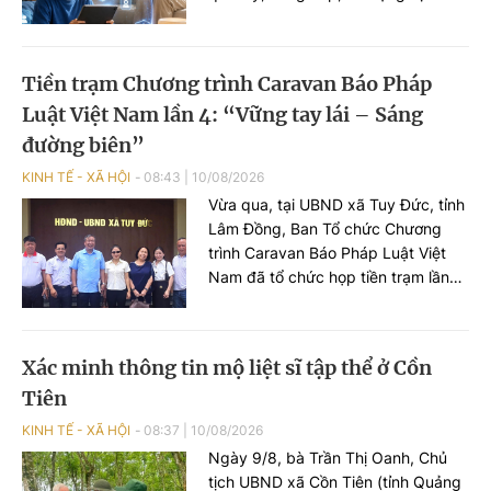
Internet và thông tin trên mạng
đang được lấy ý kiến. Theo đề xuất
của dự thảo, sẽ “khóa tương tác”
Tiền trạm Chương trình Caravan Báo Pháp
đối với trẻ em dưới 16 tuổi trên
Luật Việt Nam lần 4: “Vững tay lái – Sáng
mạng xã hội. Tài khoản trẻ em sẽ
không được đăng bài, bình luận,
đường biên”
tương tác, bày tỏ cảm xúc.
KINH TẾ - XÃ HỘI
08:43
|
10/08/2026
Vừa qua, tại UBND xã Tuy Đức, tỉnh
Lâm Đồng, Ban Tổ chức Chương
trình Caravan Báo Pháp Luật Việt
Nam đã tổ chức họp tiền trạm lần
thứ 2 cho chương trình tuyên
truyền, phổ biến pháp luật về an
toàn giao thông (ATGT) học đường
Xác minh thông tin mộ liệt sĩ tập thể ở Cồn
lần thứ 4 với chủ đề “Vững tay lái –
Tiên
Sáng đường biên”.
KINH TẾ - XÃ HỘI
08:37
|
10/08/2026
Ngày 9/8, bà Trần Thị Oanh, Chủ
tịch UBND xã Cồn Tiên (tỉnh Quảng