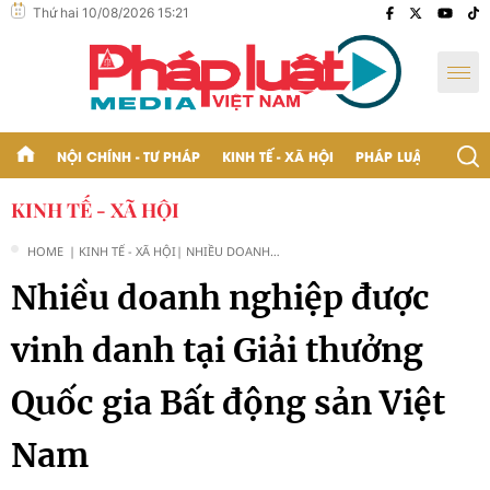
Thứ hai 10/08/2026 15:21
NỘI CHÍNH - TƯ PHÁP
KINH TẾ - XÃ HỘI
PHÁP LUẬT - BẠN Đ
KINH TẾ - XÃ HỘI
HOME
| KINH TẾ - XÃ HỘI
| NHIỀU DOANH
NGHIỆP ĐƯỢC VINH
Nhiều doanh nghiệp được
DANH TẠI GIẢI THƯỞNG
QUỐC GIA BẤT ĐỘNG
SẢN VIỆT NAM
vinh danh tại Giải thưởng
Quốc gia Bất động sản Việt
Nam