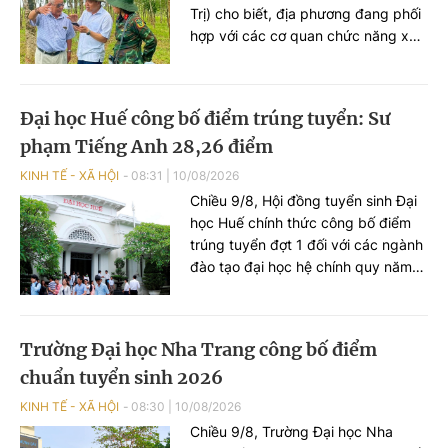
Trị) cho biết, địa phương đang phối
hợp với các cơ quan chức năng xác
minh, tìm kiếm thông tin liên quan
đến mộ tập thể liệt sĩ tại khu vực
Cồn Tiên.
Đại học Huế công bố điểm trúng tuyển: Sư
phạm Tiếng Anh 28,26 điểm
KINH TẾ - XÃ HỘI
08:31
|
10/08/2026
Chiều 9/8, Hội đồng tuyển sinh Đại
học Huế chính thức công bố điểm
trúng tuyển đợt 1 đối với các ngành
đào tạo đại học hệ chính quy năm
2026. Trong đó, nhiều ngành Sư
phạm, Y khoa, Răng - Hàm - Mặt có
mức điểm chuẩn cao. Sư phạm
Trường Đại học Nha Trang công bố điểm
Tiếng Anh lấy 28,26 điểm
chuẩn tuyển sinh 2026
KINH TẾ - XÃ HỘI
08:30
|
10/08/2026
Chiều 9/8, Trường Đại học Nha