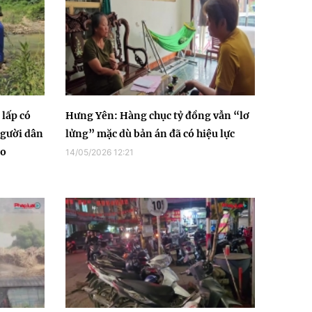
 lấp có
Hưng Yên: Hàng chục tỷ đồng vẫn “lơ
người dân
lửng” mặc dù bản án đã có hiệu lực
ão
14/05/2026 12:21