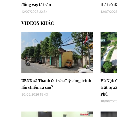
đồng vay tài sản
thải có d
12/07/2026 22:34
12/07/2026
VIDEOS KHÁC
UBND xã Thanh Oai sẽ sử lý công trình
Hà Nội: 
lấn chiếm ra sao?
trật tự x
Phú
20/06/2026 15:43
18/06/2026