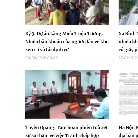
Kỳ 3: Dự án Lăng Miếu Triệu Tường:
Xã Bình 
Nhiều băn khoăn của người dân về khu
nhiều kh
xen cư và tái định cư
có giấy 
04/08/2026 00:30
27/07/2026
Tuyên Quang: Tạm hoãn phiên toà xét
Hà Nội: 
xử sơ thẩm về việc Tranh chấp hợp
địa bàn 