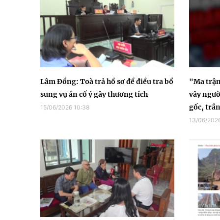
Lâm Đồng: Toà trả hồ sơ để điều tra bổ
"Ma trậ
sung vụ án cố ý gây thương tích
vây ngườ
gốc, trắ
15/06/2026 10:38
13/06/2026