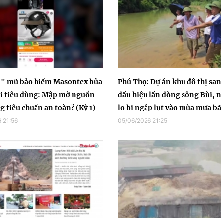
n" mũ bảo hiểm Masontex bủa
Phú Thọ: Dự án khu đô thị san
i tiêu dùng: Mập mờ nguồn
dấu hiệu lấn dòng sông Bùi, 
ng tiêu chuẩn an toàn? (Kỳ 1)
lo bị ngập lụt vào mùa mưa b
 21:56
05/06/2026 21:25