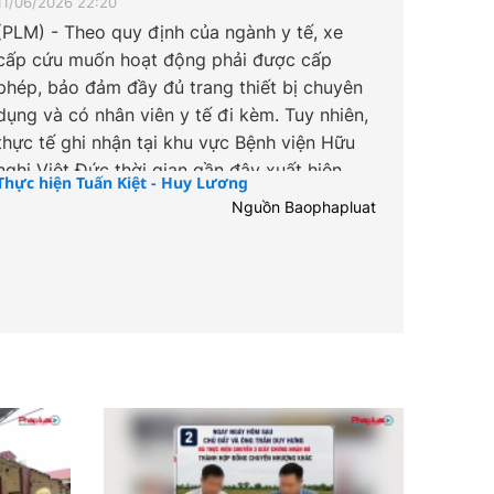
11/06/2026 22:20
(PLM) - Theo quy định của ngành y tế, xe
cấp cứu muốn hoạt động phải được cấp
phép, bảo đảm đầy đủ trang thiết bị chuyên
dụng và có nhân viên y tế đi kèm. Tuy nhiên,
thực tế ghi nhận tại khu vực Bệnh viện Hữu
nghị Việt Đức thời gian gần đây xuất hiện
Thực hiện Tuấn Kiệt - Huy Lương
nhiều phương tiện cá nhân được hoán đổi
Nguồn Baophapluat
công năng để vận chuyển bệnh nhân như xe
cấp cứu, tiềm ẩn nhiều nguy cơ mất an toàn.