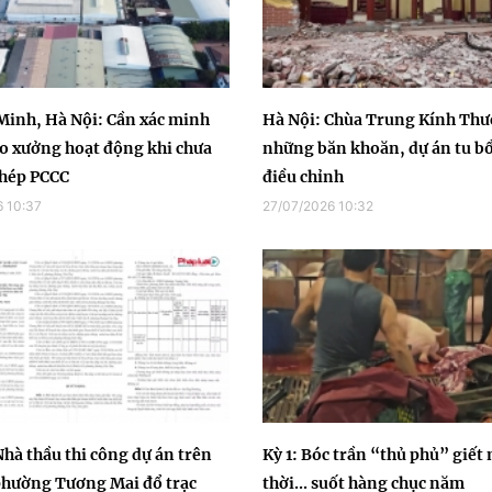
Minh, Hà Nội: Cần xác minh
Hà Nội: Chùa Trung Kính Thư
o xưởng hoạt động khi chưa
những băn khoăn, dự án tu bổ
phép PCCC
điều chỉnh
 10:37
27/07/2026 10:32
Nhà thầu thi công dự án trên
Kỳ 1: Bóc trần “thủ phủ” giết
phường Tương Mai đổ trạc
thời... suốt hàng chục năm