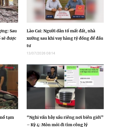
ợng: Sau
Lào Cai: Người dân tố mất đất, nhà
 sẽ được
xưởng sau khi vay hàng tỷ đồng để đầu
tư
13/07/2026 08:14
 mổ tạm
“Nghi vấn bẫy sầu riêng nơi biên giới”
– Kỳ 4: Mòn mỏi đi tìm công lý