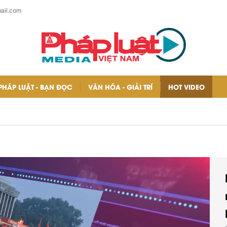
ail.com
PHÁP LUẬT - BẠN ĐỌC
VĂN HÓA - GIẢI TRÍ
HOT VIDEO