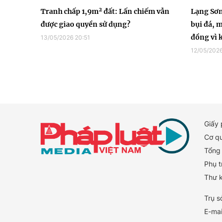
Tranh chấp 1,9m² đất: Lấn chiếm vẫn
Lạng Sơn
được giao quyền sử dụng?
bụi đá, m
đồng vì 
13/05/2026 20:51
12/05/2026
Giấy
Cơ q
Tổng 
Phụ t
Thư 
Trụ s
E-mai