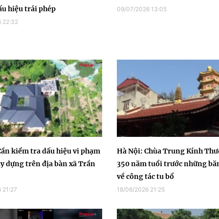
ấu hiệu trái phép
09/07/2026 13:05
 22:32
Cần kiểm tra dấu hiệu vi phạm
Hà Nội: Chùa Trung Kính Th
ây dựng trên địa bàn xã Trần
350 năm tuổi trước những bă
về công tác tu bổ
 21:27
18/06/2026 21:25