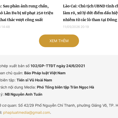
: Sau phản ánh rung chấn,
Lào Cai: Chủ tịch UBND tỉnh c
ỏ Lân Đa bị xử phạt 250 triệu
làm rõ, xử lý dứt điểm dấu hiệ
khai thác vượt công suất
nhiễm từ các lò than tại Đôn
 14:48
11/05/2026 20:19
XEM THÊM
 phép xuất bản số
102/GP-TTĐT ngày 24/6/2021
uan chủ quản:
Báo Pháp luật Việt Nam
biên tập:
Tiến sĩ Vũ Hoài Nam
rách nội dung Media:
Phó Tổng biên tập Trần Ngọc Hà
ký:
NB Nguyễn Anh Tuấn
ở cơ quan: Số 42/29 Phố Nguyễn Chí Thanh, phường Giảng Võ, TP. H
l:
phapluatmedia@gmail.com
.