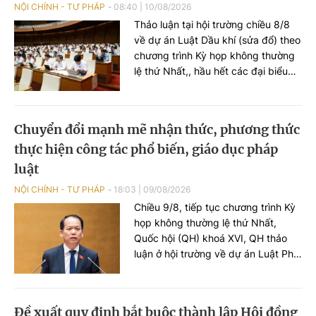
độ đã được xác định bởi đây là
NỘI CHÍNH - TƯ PHÁP
08:40
|
10/08/2026
những mốc thời gian không thể trì
Thảo luận tại hội trường chiều 8/8
hoãn.
về dự án Luật Dầu khí (sửa đổ) theo
chương trình Kỳ họp không thường
lệ thứ Nhất,, hầu hết các đại biểu
Quốc hội đều thống nhất cao về sự
cần thiết phải sửa đổi và sớm thông
qua Luật Dầu khí nhằm sử dụng
Chuyển đổi mạnh mẽ nhận thức, phương thức
hiệu quả hơn nguồn lực dầu khí,
thực hiện công tác phổ biến, giáo dục pháp
góp phần bảo đảm an ninh năng
lượng và phục vụ cho mục tiêu tăng
luật
trưởng của đất nước, đồng thời
NỘI CHÍNH - TƯ PHÁP
18:03
|
09/08/2026
đóng góp nhiều ý kiến hoàn thiện
Chiều 9/8, tiếp tục chương trình Kỳ
dự thảo Luật.
họp không thường lệ thứ Nhất,
Quốc hội (QH) khoá XVI, QH thảo
luận ở hội trường về dự án Luật Phổ
biến, giáo dục pháp luật (PBGDPL)
(sửa đổi). Cuối phiên họp, Bộ trưởng
Bộ Tư pháp Hoàng Thanh Tùng đã
Đề xuất quy định bắt buộc thành lập Hội đồng
có phát biểu tiếp thu, giải trình, làm