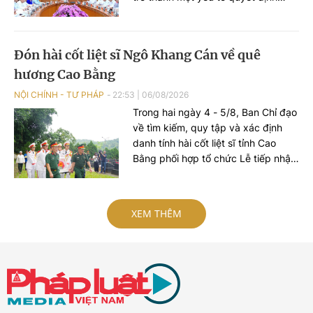
năng lực cạnh tranh quốc gia. Hạ
tầng phải trở thành một ngành kinh
tế chiến lược, tạo ra thị trường lớn
Đón hài cốt liệt sĩ Ngô Khang Cán về quê
để phát triển năng lực sản xuất
hương Cao Bằng
trong nước.
NỘI CHÍNH - TƯ PHÁP
22:53
|
06/08/2026
Trong hai ngày 4 - 5/8, Ban Chỉ đạo
về tìm kiếm, quy tập và xác định
danh tính hài cốt liệt sĩ tỉnh Cao
Bằng phối hợp tổ chức Lễ tiếp nhận
hài cốt liệt sĩ Ngô Khang Cán từ tỉnh
Quảng Ninh về quê hương, tổ chức
Lễ truy điệu và an táng tại Nghĩa
XEM THÊM
trang liệt sĩ Nguyên Bình, xã
Nguyên Bình, tỉnh Cao Bằng.