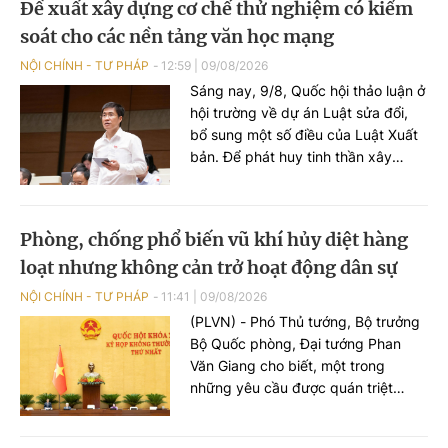
Đề xuất xây dựng cơ chế thử nghiệm có kiểm
Xaysomphone Phomvihane, Ủy viên
soát cho các nền tảng văn học mạng
Bộ Chính trị Trung ương Đảng, Chủ
tịch Quốc hội nước Cộng hòa Dân
NỘI CHÍNH - TƯ PHÁP
12:59
|
09/08/2026
chủ Nhân dân Lào, đã từ trần vào
Sáng nay, 9/8, Quốc hội thảo luận ở
hồi 11 giờ 18 phút, ngày 08 tháng 8
hội trường về dự án Luật sửa đổi,
năm 2026, do bệnh viêm mạch máu
bổ sung một số điều của Luật Xuất
nghiêm trọng, hưởng thọ 70 tuổi.
bản. Để phát huy tinh thần xây
dựng pháp luật kiến tạo phát triển,
mở đường cho sự phát triển, đại
biểu Quốc hội kiến nghị dự thảo
Phòng, chống phổ biến vũ khí hủy diệt hàng
Luật bổ sung quy định về việc xây
loạt nhưng không cản trở hoạt động dân sự
dựng cơ chế thử nghiệm có kiểm
soát cho các nền tảng văn học
NỘI CHÍNH - TƯ PHÁP
11:41
|
09/08/2026
mạng nội địa đủ điều kiện, cho phép
(PLVN) - Phó Thủ tướng, Bộ trưởng
vận hành sớm dưới sự giám sát của
Bộ Quốc phòng, Đại tướng Phan
cơ quan quản lý.
Văn Giang cho biết, một trong
những yêu cầu được quán triệt
trong tiếp thu, chỉnh lý dự án Luật
Phòng, chống phổ biến vũ khí hủy