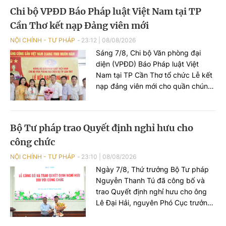
diệt hàng loạt là bảo đảm quốc
Chi bộ VPĐD Báo Pháp luật Việt Nam tại TP
phòng, an ninh quốc gia nhưng
Cần Thơ kết nạp Đảng viên mới
không cản trở hoạt động dân sự,
sản xuất, kinh doanh, nghiên cứu
NỘI CHÍNH - TƯ PHÁP
23:12
|
08/08/2026
khoa học và đổi mới sáng tạo hợp
Sáng 7/8, Chi bộ Văn phòng đại
pháp.
diện (VPĐD) Báo Pháp luật Việt
Nam tại TP Cần Thơ tổ chức Lễ kết
nạp đảng viên mới cho quần chúng
Nguyễn Lê Thị Anh Như - Phóng
viên VPĐD tại TP Cần Thơ.
Bộ Tư pháp trao Quyết định nghỉ hưu cho
công chức
NỘI CHÍNH - TƯ PHÁP
23:10
|
08/08/2026
Ngày 7/8, Thứ trưởng Bộ Tư pháp
Nguyễn Thanh Tú đã công bố và
trao Quyết định nghỉ hưu cho ông
Lê Đại Hải, nguyên Phó Cục trưởng
Cục Pháp luật dân sự - kinh tế.