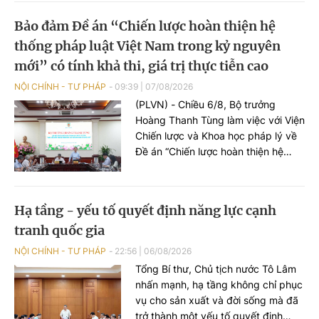
Bảo đảm Đề án “Chiến lược hoàn thiện hệ
thống pháp luật Việt Nam trong kỷ nguyên
mới” có tính khả thi, giá trị thực tiễn cao
NỘI CHÍNH - TƯ PHÁP
09:39
|
07/08/2026
(PLVN) - Chiều 6/8, Bộ trưởng
Hoàng Thanh Tùng làm việc với Viện
Chiến lược và Khoa học pháp lý về
Đề án “Chiến lược hoàn thiện hệ
thống pháp luật Việt Nam trong kỷ
nguyên mới”. Cùng dự có Thứ
trưởng Nguyễn Thanh Tú.
Hạ tầng - yếu tố quyết định năng lực cạnh
tranh quốc gia
NỘI CHÍNH - TƯ PHÁP
22:56
|
06/08/2026
Tổng Bí thư, Chủ tịch nước Tô Lâm
nhấn mạnh, hạ tầng không chỉ phục
vụ cho sản xuất và đời sống mà đã
trở thành một yếu tố quyết định