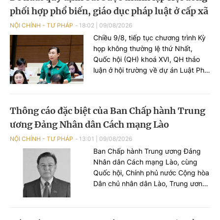
phối hợp phổ biến, giáo dục pháp luật ở cấp xã
rõ ý kiến đại biểu nêu tại phiên họp.
NỘI CHÍNH - TƯ PHÁP
18:02
|
09/08/2026
Chiều 9/8, tiếp tục chương trình Kỳ
họp không thường lệ thứ Nhất,
Quốc hội (QH) khoá XVI, QH thảo
luận ở hội trường về dự án Luật Phổ
biến, giáo dục pháp luật (PBGDPL)
(sửa đổi). Nhiều ý kiến đại biểu đề
nghị quy định bắt buộc thành lập
Thông cáo đặc biệt của Ban Chấp hành Trung
Hội đồng phối hợp PBGDPL ở cấp
ương Đảng Nhân dân Cách mạng Lào
xã tại Luật.
NỘI CHÍNH - TƯ PHÁP
13:01
|
09/08/2026
Ban Chấp hành Trung ương Đảng
Nhân dân Cách mạng Lào, cùng
Quốc hội, Chính phủ nước Cộng hòa
Dân chủ nhân dân Lào, Trung ương
Mặt trận Lào Xây dựng đất nước và
gia đình Phomvihane đã ra thông
cáo đặc biệt cho biết Đồng chí