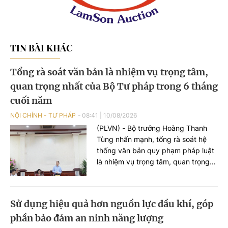
TIN BÀI KHÁC
Tổng rà soát văn bản là nhiệm vụ trọng tâm,
quan trọng nhất của Bộ Tư pháp trong 6 tháng
cuối năm
NỘI CHÍNH - TƯ PHÁP
08:41
|
10/08/2026
(PLVN) - Bộ trưởng Hoàng Thanh
Tùng nhấn mạnh, tổng rà soát hệ
thống văn bản quy phạm pháp luật
là nhiệm vụ trọng tâm, quan trọng
nhất của Bộ Tư pháp trong 6 tháng
cuối năm. Khối lượng công việc rất
lớn trong khi thời gian thực hiện
Sử dụng hiệu quả hơn nguồn lực dầu khí, góp
ngắn, do đó toàn ngành phải tập
phần bảo đảm an ninh năng lượng
trung cao độ, bảo đảm các mốc tiến