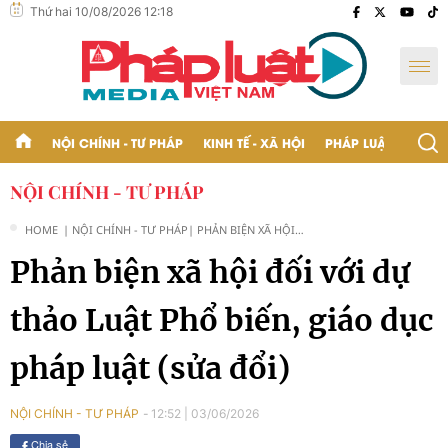
Thứ hai 10/08/2026 12:18
NỘI CHÍNH - TƯ PHÁP
KINH TẾ - XÃ HỘI
PHÁP LUẬT - BẠN Đ
NỘI CHÍNH - TƯ PHÁP
HOME
| NỘI CHÍNH - TƯ PHÁP
| PHẢN BIỆN XÃ HỘI
ĐỐI VỚI DỰ THẢO LUẬT
Phản biện xã hội đối với dự
PHỔ BIẾN, GIÁO DỤC
PHÁP LUẬT (SỬA ĐỔI)
thảo Luật Phổ biến, giáo dục
pháp luật (sửa đổi)
12:52
|
03/06/2026
NỘI CHÍNH - TƯ PHÁP
Chia sẻ