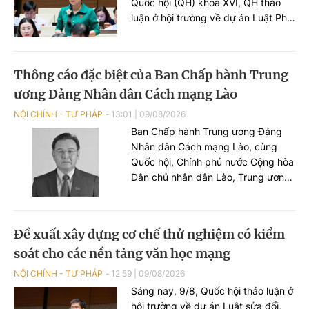
Quốc hội (QH) khoá XVI, QH thảo
luận ở hội trường về dự án Luật Phổ
biến, giáo dục pháp luật (PBGDPL)
(sửa đổi). Nhiều ý kiến đại biểu đề
nghị quy định bắt buộc thành lập
Thông cáo đặc biệt của Ban Chấp hành Trung
Hội đồng phối hợp PBGDPL ở cấp
ương Đảng Nhân dân Cách mạng Lào
xã tại Luật.
NỘI CHÍNH - TƯ PHÁP
13:01
|
09/08/2026
Ban Chấp hành Trung ương Đảng
Nhân dân Cách mạng Lào, cùng
Quốc hội, Chính phủ nước Cộng hòa
Dân chủ nhân dân Lào, Trung ương
Mặt trận Lào Xây dựng đất nước và
gia đình Phomvihane đã ra thông
cáo đặc biệt cho biết Đồng chí
Đề xuất xây dựng cơ chế thử nghiệm có kiểm
Xaysomphone Phomvihane, Ủy viên
soát cho các nền tảng văn học mạng
Bộ Chính trị Trung ương Đảng, Chủ
tịch Quốc hội nước Cộng hòa Dân
NỘI CHÍNH - TƯ PHÁP
12:59
|
09/08/2026
chủ Nhân dân Lào, đã từ trần vào
Sáng nay, 9/8, Quốc hội thảo luận ở
hồi 11 giờ 18 phút, ngày 08 tháng 8
hội trường về dự án Luật sửa đổi,