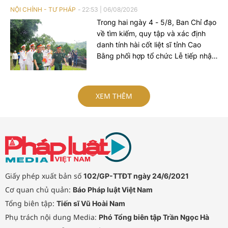
NỘI CHÍNH - TƯ PHÁP
22:53
|
06/08/2026
Trong hai ngày 4 - 5/8, Ban Chỉ đạo
về tìm kiếm, quy tập và xác định
danh tính hài cốt liệt sĩ tỉnh Cao
Bằng phối hợp tổ chức Lễ tiếp nhận
hài cốt liệt sĩ Ngô Khang Cán từ tỉnh
Quảng Ninh về quê hương, tổ chức
Lễ truy điệu và an táng tại Nghĩa
XEM THÊM
trang liệt sĩ Nguyên Bình, xã
Nguyên Bình, tỉnh Cao Bằng.
Giấy phép xuất bản số
102/GP-TTĐT ngày 24/6/2021
Cơ quan chủ quản:
Báo Pháp luật Việt Nam
Tổng biên tập:
Tiến sĩ Vũ Hoài Nam
Phụ trách nội dung Media:
Phó Tổng biên tập Trần Ngọc Hà