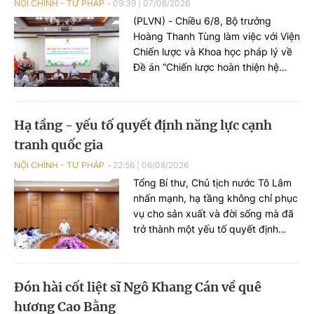
NỘI CHÍNH - TƯ PHÁP
09:39
|
07/08/2026
(PLVN) - Chiều 6/8, Bộ trưởng
Hoàng Thanh Tùng làm việc với Viện
Chiến lược và Khoa học pháp lý về
Đề án “Chiến lược hoàn thiện hệ
thống pháp luật Việt Nam trong kỷ
nguyên mới”. Cùng dự có Thứ
trưởng Nguyễn Thanh Tú.
Hạ tầng - yếu tố quyết định năng lực cạnh
tranh quốc gia
NỘI CHÍNH - TƯ PHÁP
22:56
|
06/08/2026
Tổng Bí thư, Chủ tịch nước Tô Lâm
nhấn mạnh, hạ tầng không chỉ phục
vụ cho sản xuất và đời sống mà đã
trở thành một yếu tố quyết định
năng lực cạnh tranh quốc gia. Hạ
tầng phải trở thành một ngành kinh
tế chiến lược, tạo ra thị trường lớn
Đón hài cốt liệt sĩ Ngô Khang Cán về quê
để phát triển năng lực sản xuất
hương Cao Bằng
trong nước.