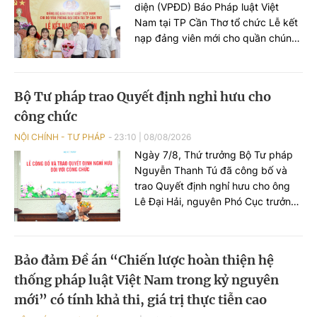
diện (VPĐD) Báo Pháp luật Việt
Nam tại TP Cần Thơ tổ chức Lễ kết
nạp đảng viên mới cho quần chúng
Nguyễn Lê Thị Anh Như - Phóng
viên VPĐD tại TP Cần Thơ.
Bộ Tư pháp trao Quyết định nghỉ hưu cho
công chức
NỘI CHÍNH - TƯ PHÁP
23:10
|
08/08/2026
Ngày 7/8, Thứ trưởng Bộ Tư pháp
Nguyễn Thanh Tú đã công bố và
trao Quyết định nghỉ hưu cho ông
Lê Đại Hải, nguyên Phó Cục trưởng
Cục Pháp luật dân sự - kinh tế.
Bảo đảm Đề án “Chiến lược hoàn thiện hệ
thống pháp luật Việt Nam trong kỷ nguyên
mới” có tính khả thi, giá trị thực tiễn cao