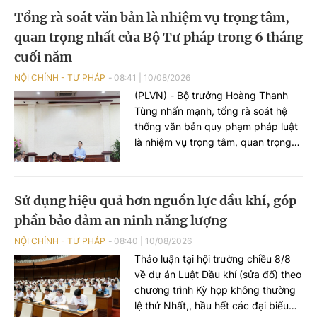
Tổng rà soát văn bản là nhiệm vụ trọng tâm,
quan trọng nhất của Bộ Tư pháp trong 6 tháng
cuối năm
NỘI CHÍNH - TƯ PHÁP
08:41
|
10/08/2026
(PLVN) - Bộ trưởng Hoàng Thanh
Tùng nhấn mạnh, tổng rà soát hệ
thống văn bản quy phạm pháp luật
là nhiệm vụ trọng tâm, quan trọng
nhất của Bộ Tư pháp trong 6 tháng
cuối năm. Khối lượng công việc rất
lớn trong khi thời gian thực hiện
Sử dụng hiệu quả hơn nguồn lực dầu khí, góp
ngắn, do đó toàn ngành phải tập
phần bảo đảm an ninh năng lượng
trung cao độ, bảo đảm các mốc tiến
độ đã được xác định bởi đây là
NỘI CHÍNH - TƯ PHÁP
08:40
|
10/08/2026
những mốc thời gian không thể trì
Thảo luận tại hội trường chiều 8/8
hoãn.
về dự án Luật Dầu khí (sửa đổ) theo
chương trình Kỳ họp không thường
lệ thứ Nhất,, hầu hết các đại biểu