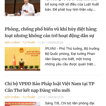
năm 2026, do bệnh viêm mạch máu
bổ sung một số điều của Luật Xuất
nghiêm trọng, hưởng thọ 70 tuổi.
bản. Để phát huy tinh thần xây
dựng pháp luật kiến tạo phát triển,
mở đường cho sự phát triển, đại
biểu Quốc hội kiến nghị dự thảo
Phòng, chống phổ biến vũ khí hủy diệt hàng
Luật bổ sung quy định về việc xây
loạt nhưng không cản trở hoạt động dân sự
dựng cơ chế thử nghiệm có kiểm
soát cho các nền tảng văn học
NỘI CHÍNH - TƯ PHÁP
11:41
|
09/08/2026
mạng nội địa đủ điều kiện, cho phép
(PLVN) - Phó Thủ tướng, Bộ trưởng
vận hành sớm dưới sự giám sát của
Bộ Quốc phòng, Đại tướng Phan
cơ quan quản lý.
Văn Giang cho biết, một trong
những yêu cầu được quán triệt
trong tiếp thu, chỉnh lý dự án Luật
Phòng, chống phổ biến vũ khí hủy
diệt hàng loạt là bảo đảm quốc
Chi bộ VPĐD Báo Pháp luật Việt Nam tại TP
phòng, an ninh quốc gia nhưng
Cần Thơ kết nạp Đảng viên mới
không cản trở hoạt động dân sự,
sản xuất, kinh doanh, nghiên cứu
NỘI CHÍNH - TƯ PHÁP
23:12
|
08/08/2026
khoa học và đổi mới sáng tạo hợp
Sáng 7/8, Chi bộ Văn phòng đại
pháp.