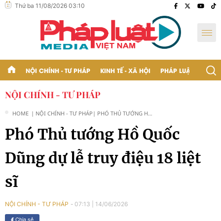
Thứ ba 11/08/2026 03:10
NỘI CHÍNH - TƯ PHÁP
KINH TẾ - XÃ HỘI
PHÁP LUẬT - BẠN Đ
NỘI CHÍNH - TƯ PHÁP
HOME
| NỘI CHÍNH - TƯ PHÁP
| PHÓ THỦ TƯỚNG HỒ
QUỐC DŨNG DỰ LỄ
Phó Thủ tướng Hồ Quốc
TRUY ĐIỆU 18 LIỆT SĨ
Dũng dự lễ truy điệu 18 liệt
sĩ
07:13
|
14/06/2026
NỘI CHÍNH - TƯ PHÁP
Chia sẻ