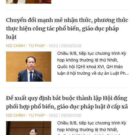
Quốc hội đều thống nhất cao về sự
cần thiết phải sửa đổi và sớm thông
qua Luật Dầu khí nhằm sử dụng
Chuyển đổi mạnh mẽ nhận thức, phương thức
hiệu quả hơn nguồn lực dầu khí,
thực hiện công tác phổ biến, giáo dục pháp
góp phần bảo đảm an ninh năng
lượng và phục vụ cho mục tiêu tăng
luật
trưởng của đất nước, đồng thời
NỘI CHÍNH - TƯ PHÁP
18:03
|
09/08/2026
đóng góp nhiều ý kiến hoàn thiện
Chiều 9/8, tiếp tục chương trình Kỳ
dự thảo Luật.
họp không thường lệ thứ Nhất,
Quốc hội (QH) khoá XVI, QH thảo
luận ở hội trường về dự án Luật Phổ
biến, giáo dục pháp luật (PBGDPL)
(sửa đổi). Cuối phiên họp, Bộ trưởng
Bộ Tư pháp Hoàng Thanh Tùng đã
Đề xuất quy định bắt buộc thành lập Hội đồng
có phát biểu tiếp thu, giải trình, làm
phối hợp phổ biến, giáo dục pháp luật ở cấp xã
rõ ý kiến đại biểu nêu tại phiên họp.
NỘI CHÍNH - TƯ PHÁP
18:02
|
09/08/2026
Chiều 9/8, tiếp tục chương trình Kỳ
họp không thường lệ thứ Nhất,