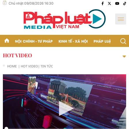
Chủ nhật 09/08/2026 16:30
NỘI CHÍNH - TƯ PHÁP
KINH TẾ - XÃ HỘI
PHÁP LUẬT - BẠN Đ
HOT VIDEO
HOME
| HOT VIDEO
| TIN TỨC