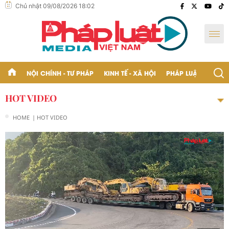
Chủ nhật 09/08/2026 18:02
NỘI CHÍNH - TƯ PHÁP
KINH TẾ - XÃ HỘI
PHÁP LUẬT - BẠN Đ
HOT VIDEO
HOME
| HOT VIDEO