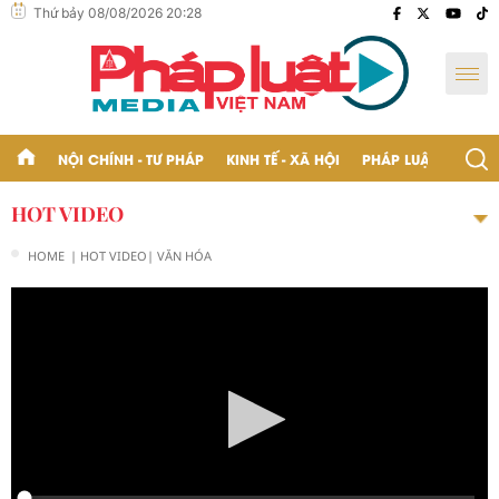
Thứ bảy 08/08/2026 20:28
NỘI CHÍNH - TƯ PHÁP
KINH TẾ - XÃ HỘI
PHÁP LUẬT - BẠN Đ
HOT VIDEO
HOME
| HOT VIDEO
| VĂN HÓA