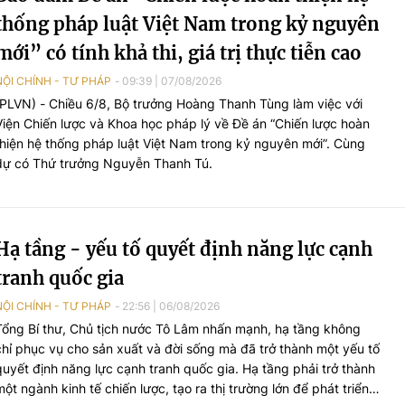
thống pháp luật Việt Nam trong kỷ nguyên
mới” có tính khả thi, giá trị thực tiễn cao
NỘI CHÍNH - TƯ PHÁP
09:39
|
07/08/2026
(PLVN) - Chiều 6/8, Bộ trưởng Hoàng Thanh Tùng làm việc với
Viện Chiến lược và Khoa học pháp lý về Đề án “Chiến lược hoàn
thiện hệ thống pháp luật Việt Nam trong kỷ nguyên mới”. Cùng
dự có Thứ trưởng Nguyễn Thanh Tú.
Hạ tầng - yếu tố quyết định năng lực cạnh
tranh quốc gia
NỘI CHÍNH - TƯ PHÁP
22:56
|
06/08/2026
Tổng Bí thư, Chủ tịch nước Tô Lâm nhấn mạnh, hạ tầng không
chỉ phục vụ cho sản xuất và đời sống mà đã trở thành một yếu tố
quyết định năng lực cạnh tranh quốc gia. Hạ tầng phải trở thành
một ngành kinh tế chiến lược, tạo ra thị trường lớn để phát triển