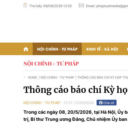
Thứ bảy 08/08/2026 12:25
Email:
phapluatmedia@gm
NỘI CHÍNH - TƯ PHÁP
KINH TẾ - XÃ HỘI
NỘI CHÍNH - TƯ PHÁP
HOME
| NỘI CHÍNH - TƯ PHÁP
| THÔNG CÁO BÁO CHÍ KỲ HỌP TH
TRUNG ƯƠNG
Thông cáo báo chí Kỳ họ
Chia sẻ
NỘI CHÍNH - TƯ PHÁP
17:27
|
21/05/2026
Trong các ngày 08, 20/5/2026, tại Hà Nội, Ủy 
trị, Bí thư Trung ương Đảng, Chủ nhiệm Ủy ban