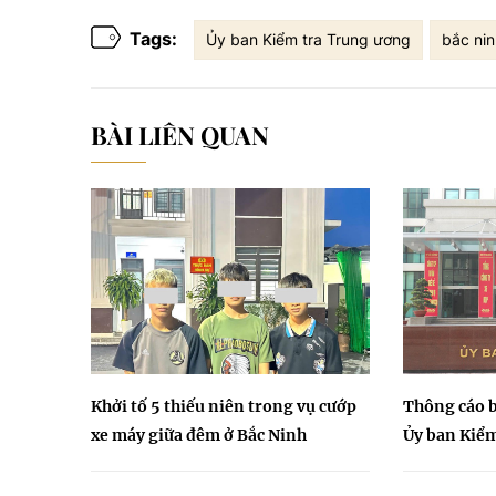
Tags:
Ủy ban Kiểm tra Trung ương
bắc nin
BÀI LIÊN QUAN
Khởi tố 5 thiếu niên trong vụ cướp
Thông cáo b
xe máy giữa đêm ở Bắc Ninh
Ủy ban Kiể