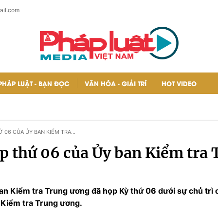
ail.com
PHÁP LUẬT - BẠN ĐỌC
VĂN HÓA - GIẢI TRÍ
HOT VIDEO
Ứ 06 CỦA ỦY BAN KIỂM TRA
p thứ 06 của Ủy ban Kiểm tra
ban Kiểm tra Trung ương đã họp Kỳ thứ 06 dưới sự chủ trì 
 Kiểm tra Trung ương.