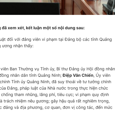
 đã xem xét, kết luận một số nội dung sau:
uật đối với đảng viên vi phạm tại Đảng bộ các tỉnh Quảng
g ương nhận thấy:
 viên Ban Thường vụ Tỉnh ủy, Bí thư Đảng ủy Hội đồng nhân
 đồng nhân dân tỉnh Quảng Ninh;
Điệp Văn Chiến
, Ủy viên
chính Tỉnh ủy Quảng Ninh, đã suy thoái về tư tưởng chính
h của Đảng, pháp luật của Nhà nước trong thực hiện chức
 chống tham nhũng, lãng phí, tiêu cực; vi phạm quy định
à trách nhiệm nêu gương; gây hậu quả rất nghiêm trọng,
ức đảng và địa phương, cơ quan, đơn vị công tác, đến mức