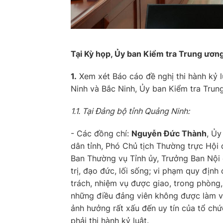
Tại Kỳ họp, Ủy ban Kiểm tra Trung ương
1.
Xem xét Báo cáo đề nghị thi hành kỷ l
Ninh và Bắc Ninh, Ủy ban Kiểm tra Trun
1.1. Tại Đảng bộ tỉnh Quảng Ninh:
- Các đồng chí:
Nguyễn Đức Thành
, Ủy
dân tỉnh, Phó Chủ tịch Thường trực Hội
Ban Thường vụ Tỉnh ủy, Trưởng Ban Nội 
trị, đạo đức, lối sống; vi phạm quy địn
trách, nhiệm vụ được giao, trong phòng,
những điều đảng viên không được làm v
ảnh hưởng rất xấu đến uy tín của tổ ch
phải thi hành kỷ luật.