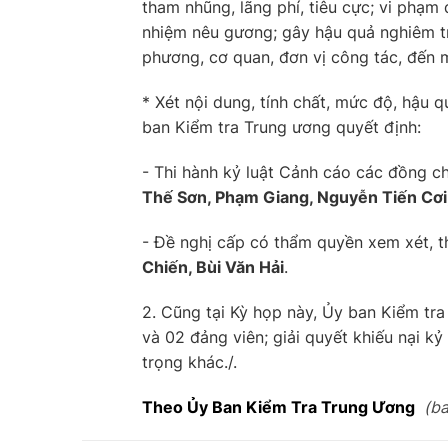
tham nhũng, lãng phí, tiêu cực; vi phạ
nhiệm nêu gương; gây hậu quả nghiêm tr
phương, cơ quan, đơn vị công tác, đến m
* Xét nội dung, tính chất, mức độ, hậu 
ban Kiểm tra Trung ương quyết định:
- Thi hành kỷ luật Cảnh cáo các đồng ch
Thế Sơn, Phạm Giang, Nguyễn Tiến Cơi
- Đề nghị cấp có thẩm quyền xem xét, th
Chiến, Bùi Văn Hải
.
2. Cũng tại Kỳ họp này, Ủy ban Kiểm tr
và 02 đảng viên; giải quyết khiếu nại k
trọng khác./.
Theo Ủy Ban Kiểm Tra Trung Ương
(b