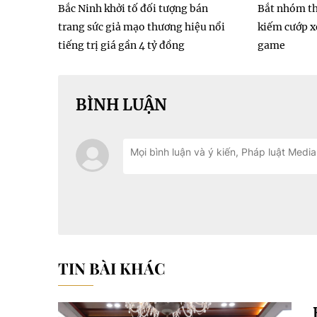
Bắc Ninh khởi tố đối tượng bán
Bắt nhóm th
trang sức giả mạo thương hiệu nổi
kiếm cướp xe
tiếng trị giá gần 4 tỷ đồng
game
BÌNH LUẬN
TIN BÀI KHÁC