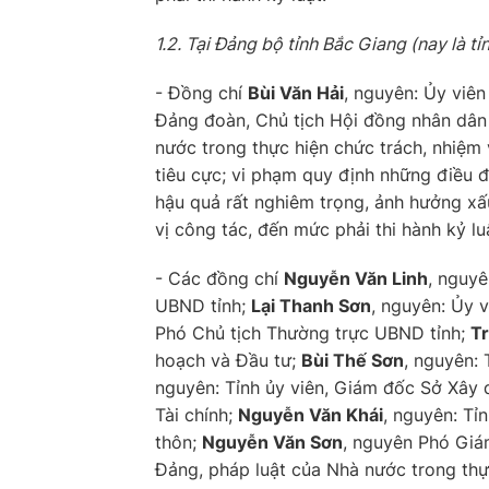
1.2. Tại Đảng bộ tỉnh Bắc Giang (nay là tỉ
- Đồng chí
Bùi Văn Hải
, nguyên: Ủy viên
Đảng đoàn, Chủ tịch Hội đồng nhân dân 
nước trong thực hiện chức trách, nhiệm
tiêu cực; vi phạm quy định những điều 
hậu quả rất nghiêm trọng, ảnh hưởng xấ
vị công tác, đến mức phải thi hành kỷ lu
- Các đồng chí
Nguyễn Văn Linh
, nguyê
UBND tỉnh;
Lại Thanh Sơn
, nguyên: Ủy 
Phó Chủ tịch Thường trực UBND tỉnh;
T
hoạch và Đầu tư;
Bùi Thế Sơn
, nguyên: 
nguyên: Tỉnh ủy viên, Giám đốc Sở Xây
Tài chính;
Nguyễn Văn Khái
, nguyên: Tỉ
thôn;
Nguyễn Văn Sơn
, nguyên Phó Giá
Đảng, pháp luật của Nhà nước trong thự