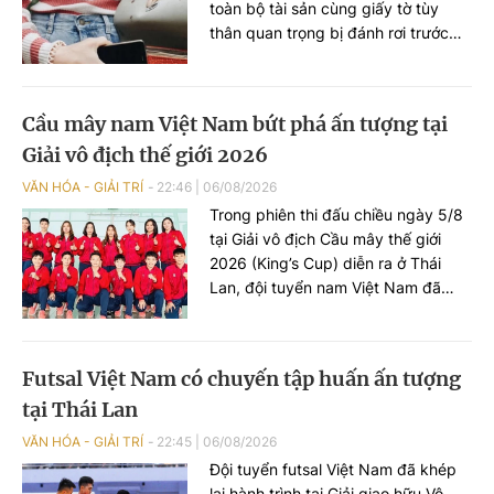
toàn bộ tài sản cùng giấy tờ tùy
thân quan trọng bị đánh rơi trước
đó, nhờ hành động đẹp của một
người dân ở quận Bắc Từ Liêm và
sự hỗ trợ kịp thời từ Văn phòng Bộ
Cầu mây nam Việt Nam bứt phá ấn tượng tại
Khoa học và Công nghệ.
Giải vô địch thế giới 2026
VĂN HÓA - GIẢI TRÍ
22:46
|
06/08/2026
Trong phiên thi đấu chiều ngày 5/8
tại Giải vô địch Cầu mây thế giới
2026 (King’s Cup) diễn ra ở Thái
Lan, đội tuyển nam Việt Nam đã
cống hiến những màn so tài kịch
tính và ghi dấu ấn đậm nét với hai
chiến thắng thuyết phục trước
Futsal Việt Nam có chuyến tập huấn ấn tượng
Singapore và Iraq.
tại Thái Lan
VĂN HÓA - GIẢI TRÍ
22:45
|
06/08/2026
Đội tuyển futsal Việt Nam đã khép
lại hành trình tại Giải giao hữu Vô