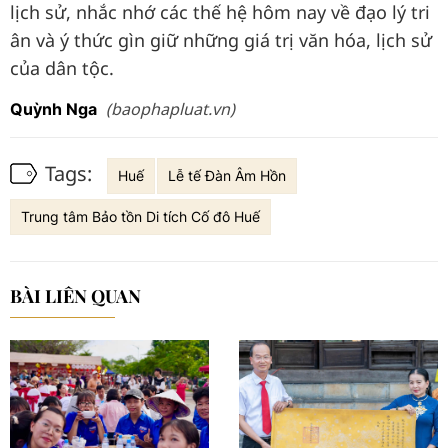
lịch sử, nhắc nhớ các thế hệ hôm nay về đạo lý tri
ân và ý thức gìn giữ những giá trị văn hóa, lịch sử
của dân tộc.
(baophapluat.vn)
Quỳnh Nga
Tags:
Huế
Lễ tế Đàn Âm Hồn
Trung tâm Bảo tồn Di tích Cố đô Huế
BÀI LIÊN QUAN