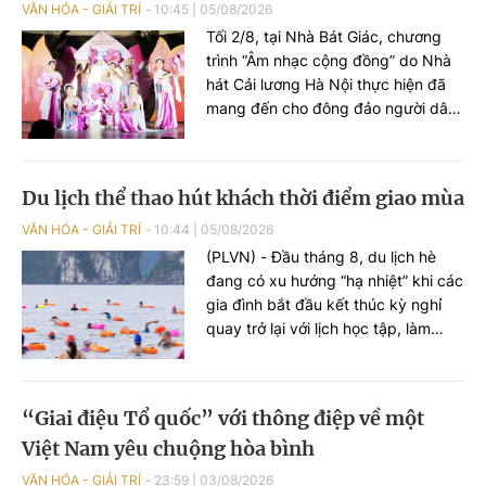
VĂN HÓA - GIẢI TRÍ
10:45
|
05/08/2026
Việt Nam (02/9/1945 - 02/9/2026).
Tối 2/8, tại Nhà Bát Giác, chương
trình “Âm nhạc cộng đồng” do Nhà
hát Cải lương Hà Nội thực hiện đã
mang đến cho đông đảo người dân
và du khách một không gian nghệ
thuật đa sắc, nơi những làn điệu cải
lương, ca cổ, tân cổ và các tiết mục
Du lịch thể thao hút khách thời điểm giao mùa
múa hòa quyện trong không gian
của phố đi bộ hồ Hoàn Kiếm. Đặc
VĂN HÓA - GIẢI TRÍ
10:44
|
05/08/2026
biệt, chương trình có sự giao lưu
(PLVN) - Đầu tháng 8, du lịch hè
của các nghệ sĩ đến từ phương
đang có xu hướng “hạ nhiệt” khi các
Nam, góp phần tạo nên cuộc gặp
gia đình bắt đầu kết thúc kỳ nghỉ
gỡ nghệ thuật giàu cảm xúc.
quay trở lại với lịch học tập, làm
việc. Trong khi đây cũng là khoảng
thời gian du lịch mùa thu, du lịch
quốc tế chưa thật sự “bùng nổ”. Vì
“Giai điệu Tổ quốc” với thông điệp về một
vậy, những giải đấu thể thao hứa
Việt Nam yêu chuộng hòa bình
hẹn sẽ thu hút lượng lớn du khách.
VĂN HÓA - GIẢI TRÍ
23:59
|
03/08/2026