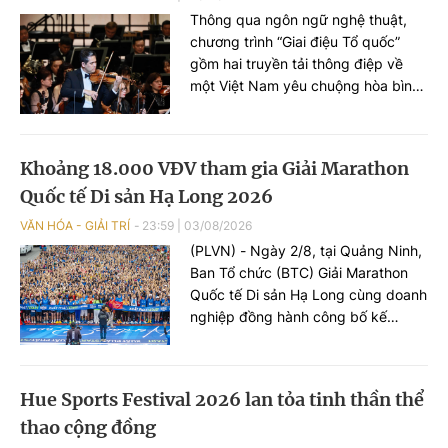
Thông qua ngôn ngữ nghệ thuật,
chương trình “Giai điệu Tổ quốc”
gồm hai truyền tải thông điệp về
một Việt Nam yêu chuộng hòa bình,
nhân văn, hội nhập và đang vươn
mình mạnh mẽ.
Khoảng 18.000 VĐV tham gia Giải Marathon
Quốc tế Di sản Hạ Long 2026
VĂN HÓA - GIẢI TRÍ
23:59
|
03/08/2026
(PLVN) - Ngày 2/8, tại Quảng Ninh,
Ban Tổ chức (BTC) Giải Marathon
Quốc tế Di sản Hạ Long cùng doanh
nghiệp đồng hành công bố kế
hoạch tổ chức mùa giải 2026.
Hue Sports Festival 2026 lan tỏa tinh thần thể
thao cộng đồng