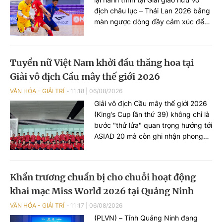
địch châu lục – Thái Lan 2026 bằng
màn ngược dòng đầy cảm xúc để
cầm hòa chủ nhà Thái Lan với tỷ số
3-3 ở lượt trận cuối.
Tuyển nữ Việt Nam khởi đầu thăng hoa tại
Giải vô địch Cầu mây thế giới 2026
VĂN HÓA - GIẢI TRÍ
11:18
|
06/08/2026
Giải vô địch Cầu mây thế giới 2026
(King’s Cup lần thứ 39) không chỉ là
bước "thử lửa" quan trọng hướng tới
ASIAD 20 mà còn ghi nhận phong
độ ấn tượng của đội tuyển nữ Việt
Nam với chuỗi trận toàn thắng ngay
trong những ngày thi đấu đầu tiên.
Khẩn trương chuẩn bị cho chuỗi hoạt động
khai mạc Miss World 2026 tại Quảng Ninh
VĂN HÓA - GIẢI TRÍ
11:17
|
06/08/2026
(PLVN) – Tỉnh Quảng Ninh đang