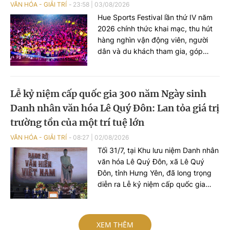
VĂN HÓA - GIẢI TRÍ
23:58
|
03/08/2026
Hue Sports Festival lần thứ IV năm
2026 chính thức khai mạc, thu hút
hàng nghìn vận động viên, người
dân và du khách tham gia, góp
phần lan tỏa phong trào rèn luyện
sức khỏe và quảng bá hình ảnh TP
Huế năng động, giàu bản sắc.
Lễ kỷ niệm cấp quốc gia 300 năm Ngày sinh
Danh nhân văn hóa Lê Quý Đôn: Lan tỏa giá trị
trường tồn của một trí tuệ lớn
VĂN HÓA - GIẢI TRÍ
08:27
|
02/08/2026
Tối 31/7, tại Khu lưu niệm Danh nhân
văn hóa Lê Quý Đôn, xã Lê Quý
Đôn, tỉnh Hưng Yên, đã long trọng
diễn ra Lễ kỷ niệm cấp quốc gia
300 năm Ngày sinh Danh nhân văn
hóa Lê Quý Đôn (1726-2026), đón
nhận Nghị quyết của Unessco cùng
XEM THÊM
Việt Nam kỷ niệm 300 năm Ngày