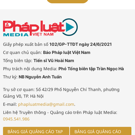
sinh Lê Quý Đôn. Trong khuôn khổ
sự kiện còn có Chương trình nghệ
thuật đặc biệt "Rạng rỡ văn hiến
Việt Nam".
Giấy phép xuất bản số
102/GP-TTĐT ngày 24/6/2021
Cơ quan chủ quản:
Báo Pháp luật Việt Nam
Tổng biên tập:
Tiến sĩ Vũ Hoài Nam
Phụ trách nội dung Media:
Phó Tổng biên tập Trần Ngọc Hà
Thư ký:
NB Nguyễn Anh Tuấn
Trụ sở cơ quan: Số 42/29 Phố Nguyễn Chí Thanh, phường
Giảng Võ, TP. Hà Nội
E-mail:
phapluatmedia@gmail.com
.
Liên hệ Truyền thông - Quảng cáo trên Pháp luật Media:
0945.541.986
BẢNG GIÁ QUẢNG CÁO TẠP
BẢNG GIÁ QUẢNG CÁO