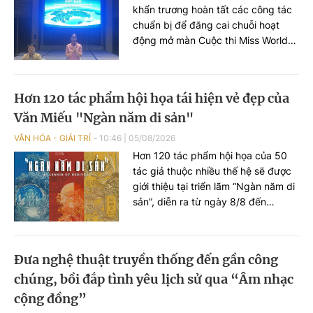
khẩn trương hoàn tất các công tác
chuẩn bị để đăng cai chuỗi hoạt
động mở màn Cuộc thi Miss World
2026 lần thứ 73. Chương trình diễn
ra tại Quảng Ninh là cơ hội để giới
thiệu những giá trị nổi bật về thiên
Hơn 120 tác phẩm hội họa tái hiện vẻ đẹp của
nhiên, văn hóa, con người, môi
Văn Miếu "Ngàn năm di sản"
trường đầu tư và tiềm năng phát
triển của Quảng Ninh tới bạn bè
VĂN HÓA - GIẢI TRÍ
10:46
|
05/08/2026
quốc tế...
Hơn 120 tác phẩm hội họa của 50
tác giả thuộc nhiều thế hệ sẽ được
giới thiệu tại triển lãm “Ngàn năm di
sản”, diễn ra từ ngày 8/8 đến
25/9/2026 tại Nhà Thái Học (Văn
Miếu - Quốc Tử Giám, Hà Nội). Sự
kiện nằm trong chuỗi hoạt động kỷ
Đưa nghệ thuật truyền thống đến gần công
niệm 950 năm Quốc Tử Giám
chúng, bồi đắp tình yêu lịch sử qua “Âm nhạc
(1076-2026), đồng thời hướng tới
kỷ niệm 81 năm Ngày Quốc khánh
cộng đồng”
nước Cộng hòa xã hội chủ nghĩa