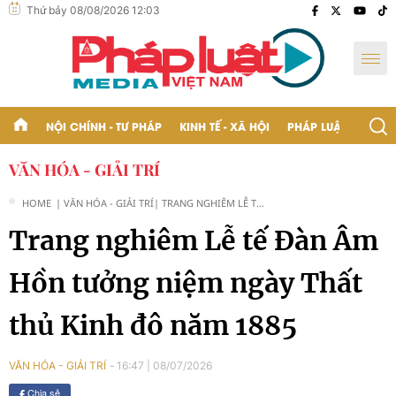
Thứ bảy 08/08/2026 12:03
NỘI CHÍNH - TƯ PHÁP
KINH TẾ - XÃ HỘI
PHÁP LUẬT - BẠN Đ
VĂN HÓA - GIẢI TRÍ
HOME
| VĂN HÓA - GIẢI TRÍ
| TRANG NGHIÊM LỄ TẾ
ĐÀN ÂM HỒN TƯỞNG
Trang nghiêm Lễ tế Đàn Âm
NIỆM NGÀY THẤT THỦ
KINH ĐÔ NĂM 1885
Hồn tưởng niệm ngày Thất
thủ Kinh đô năm 1885
16:47
|
08/07/2026
VĂN HÓA - GIẢI TRÍ
Chia sẻ