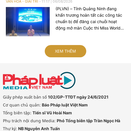
VĂN HÓA - GIẢI TRÍ
11:17
|
06/08/2026
(PLVN) – Tỉnh Quảng Ninh đang
khẩn trương hoàn tất các công tác
chuẩn bị để đăng cai chuỗi hoạt
động mở màn Cuộc thi Miss World
2026 lần thứ 73. Chương trình diễn
ra tại Quảng Ninh là cơ hội để giới
thiệu những giá trị nổi bật về thiên
XEM THÊM
nhiên, văn hóa, con người, môi
trường đầu tư và tiềm năng phát
triển của Quảng Ninh tới bạn bè
quốc tế...
Giấy phép xuất bản số
102/GP-TTĐT ngày 24/6/2021
Cơ quan chủ quản:
Báo Pháp luật Việt Nam
Tổng biên tập:
Tiến sĩ Vũ Hoài Nam
Phụ trách nội dung Media:
Phó Tổng biên tập Trần Ngọc Hà
Thư ký:
NB Nguyễn Anh Tuấn