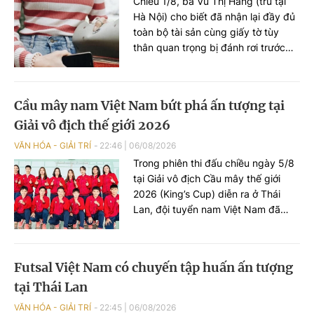
Chiều 1/8, bà Vũ Thị Hằng (trú tại
Hà Nội) cho biết đã nhận lại đầy đủ
toàn bộ tài sản cùng giấy tờ tùy
thân quan trọng bị đánh rơi trước
đó, nhờ hành động đẹp của một
người dân ở quận Bắc Từ Liêm và
sự hỗ trợ kịp thời từ Văn phòng Bộ
Cầu mây nam Việt Nam bứt phá ấn tượng tại
Khoa học và Công nghệ.
Giải vô địch thế giới 2026
VĂN HÓA - GIẢI TRÍ
22:46
|
06/08/2026
Trong phiên thi đấu chiều ngày 5/8
tại Giải vô địch Cầu mây thế giới
2026 (King’s Cup) diễn ra ở Thái
Lan, đội tuyển nam Việt Nam đã
cống hiến những màn so tài kịch
tính và ghi dấu ấn đậm nét với hai
chiến thắng thuyết phục trước
Futsal Việt Nam có chuyến tập huấn ấn tượng
Singapore và Iraq.
tại Thái Lan
VĂN HÓA - GIẢI TRÍ
22:45
|
06/08/2026