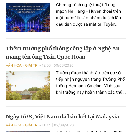
Chương trình nghệ thuật “Long
mạch Nà Hang - Huyền thoại trên
mặt nước” là sản phẩm du lịch lần
đầu tiên được ra mắt tại Tuyên
Quang theo hình thức biểu diễn
thực cảnh nhập vai. Không chỉ
thưởng thức chương trình từ khu
Thêm trường phổ thông công lập ở Nghệ An
vực khán đài, du khách còn có cơ
mang tên ông Trần Quốc Hoàn
hội trải nghiệm không gian biểu diễn
ngay trên lòng hồ khi lựa chọn các
VĂN HÓA - GIẢI TRÍ
12:58
|
09/08/2026
chuyến du ngoạn bằng thuyền.
Trường được thành lập trên cơ sở
tiếp nhận nguyên trạng Trường Phổ
thông Hermann Gmeiner Vinh sau
khi trường này hoàn thành các thủ
tục giải thể theo quy định của pháp
luật.
Ngày 16/8, Việt Nam đá bán kết tại Malaysia
VĂN HÓA - GIẢI TRÍ
11:44
|
09/08/2026