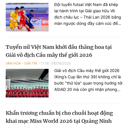
Đội tuyển futsal Việt Nam đã khép
lại hành trình tại Giải giao hữu Vô
địch châu lục – Thái Lan 2026 bằng
màn ngược dòng đầy cảm xúc để
cầm hòa chủ nhà Thái Lan với tỷ số
3-3 ở lượt trận cuối.
Tuyển nữ Việt Nam khởi đầu thăng hoa tại
Giải vô địch Cầu mây thế giới 2026
VĂN HÓA - GIẢI TRÍ
11:18
|
06/08/2026
Giải vô địch Cầu mây thế giới 2026
(King’s Cup lần thứ 39) không chỉ là
bước "thử lửa" quan trọng hướng tới
ASIAD 20 mà còn ghi nhận phong
độ ấn tượng của đội tuyển nữ Việt
Nam với chuỗi trận toàn thắng ngay
trong những ngày thi đấu đầu tiên.
Khẩn trương chuẩn bị cho chuỗi hoạt động
khai mạc Miss World 2026 tại Quảng Ninh