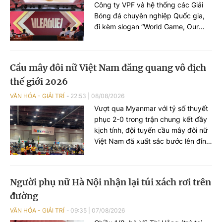
Công ty VPF và hệ thống các Giải
Bóng đá chuyên nghiệp Quốc gia,
đi kèm slogan “World Game, Our
Festival – Sân chơi quốc tế, lễ hội
quốc gia”.
Cầu mây đôi nữ Việt Nam đăng quang vô địch
thế giới 2026
VĂN HÓA - GIẢI TRÍ
22:53
|
08/08/2026
Vượt qua Myanmar với tỷ số thuyết
phục 2-0 trong trận chung kết đầy
kịch tính, đội tuyển cầu mây đôi nữ
Việt Nam đã xuất sắc bước lên đỉnh
cao nhất, mang về tấm HCV danh
giá tại Giải vô địch thế giới – King’s
Cup 2026.
Người phụ nữ Hà Nội nhận lại túi xách rơi trên
đường
VĂN HÓA - GIẢI TRÍ
09:35
|
07/08/2026