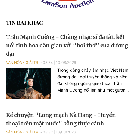
TIN BÀI KHÁC
Trần Mạnh Cường - Chàng nhạc sĩ đa tài, kết
nối tinh hoa dân gian với “hơi thở” của đương
đại
VĂN HÓA - GIẢI TRÍ
08:34
|
10/08/2026
Trong dòng chảy âm nhạc Việt Nam
đương đại, nơi truyền thống và hiện
đại không ngừng giao thoa, Trần
Mạnh Cường nổi lên như một gương
mặt tiêu biểu của thế hệ nghệ sĩ trẻ
đa tài, một nhạc sĩ 9x đã từng bước
kết nối tinh hoa dân gian với “hơi
Kể chuyện “Long mạch Nà Hang - Huyền
thở” của đương đại…
thoại trên mặt nước” bằng thực cảnh
VĂN HÓA - GIẢI TRÍ
08:32
|
10/08/2026