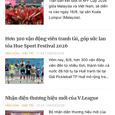
Trận bán kết lượt đi AFF Cup 2026
giữa Malaysia và Việt Nam, sẽ diễn
ra vào ngày 16/8, tại sân Kuala
Lumpur (Malaysia).
Hơn 300 vận động viên tranh tài, góp sức lan
tỏa Hue Sport Festival 2026
VĂN HÓA - GIẢI TRÍ
11:43
|
09/08/2026
Hôm nay, 8/8, hơn 300 vận động
viên đến từ nhiều tỉnh, thành trên cả
nước đã hội tụ tại Huế tranh tài tại
Giải Pickleball TP Huế mở rộng tranh
Cúp Uyên Phương. Không chỉ là một
giải đấu, sự kiện góp phần tạo sức
lan tỏa cho Ngày hội Thể thao vì
Nhận diện thương hiệu mới của V.League
sức khỏe cộng đồng TP Huế lần thứ
4 năm 2026 (Hue Sport Festival
VĂN HÓA - GIẢI TRÍ
22:54
|
08/08/2026
2026).
Bộ nhận diện thương hiệu mới của