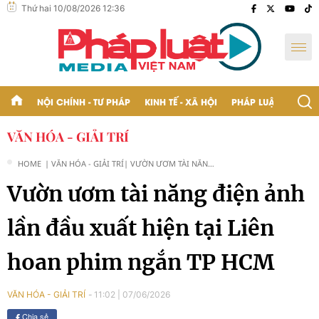
Thứ hai 10/08/2026 12:36
NỘI CHÍNH - TƯ PHÁP
KINH TẾ - XÃ HỘI
PHÁP LUẬT - BẠN Đ
VĂN HÓA - GIẢI TRÍ
HOME
| VĂN HÓA - GIẢI TRÍ
| VƯỜN ƯƠM TÀI NĂNG
ĐIỆN ẢNH LẦN ĐẦU
Vườn ươm tài năng điện ảnh
XUẤT HIỆN TẠI LIÊN
HOAN PHIM NGẮN TP
HCM
lần đầu xuất hiện tại Liên
hoan phim ngắn TP HCM
11:02
|
07/06/2026
VĂN HÓA - GIẢI TRÍ
Chia sẻ