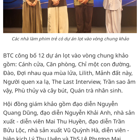
Các nhà làm phim trẻ có dự án lọt vào vòng chung khảo
BTC công bố 12 dự án lọt vào vòng chung khảo
gồm: Cánh cửa, Căn phòng, Chỉ một con đường,
Đào, Đợi nhau qua mùa lửa, Lilith, Mảnh đất này,
Người quen xa lạ, The Last Interview, Trần sao âm
vậy, Phù thủy và cây bút, Quán trà nhân sinh.
Hội đồng giám khảo gồm đạo diễn Nguyễn
Quang Dũng, đạo diễn Nguyễn Khải Anh, nhà sản
xuất - diễn viên Mai Thu Huyền, đạo diễn Trần
Bửu Lộc, nhà sản xuất Vũ Quỳnh Hà, diễn viên -
biên kịch Lý Thu Uyên và ThS Lê Phương Mai.