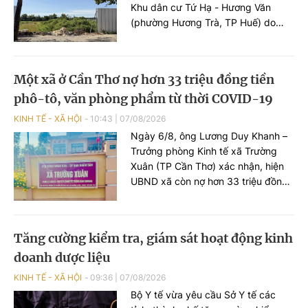
Khu dân cư Tứ Hạ - Hương Văn
(phường Hương Trà, TP Huế) do
Liên danh Công ty Cổ phần Regal
Group và Công ty Cổ phần Tập
đoàn Đất Xanh làm chủ đầu tư.
Một xã ở Cần Thơ nợ hơn 33 triệu đồng tiền
phô-tô, văn phòng phẩm từ thời COVID-19
KINH TẾ - XÃ HỘI
10:43
|
07/08/2026
Ngày 6/8, ông Lương Duy Khanh –
Trưởng phòng Kinh tế xã Trường
Xuân (TP Cần Thơ) xác nhận, hiện
UBND xã còn nợ hơn 33 triệu đồng
tiền phô-tô và văn phòng phẩm của
một cửa hàng trên địa bàn, đã hơn
4 năm chưa thanh toán được. Đó
Tăng cường kiểm tra, giám sát hoạt động kinh
đều là tài liệu và văn phòng phẩm
doanh dược liệu
phục vụ công tác phòng chống dịch
bệnh COVID-19 trước đây.
KINH TẾ - XÃ HỘI
09:36
|
07/08/2026
Bộ Y tế vừa yêu cầu Sở Y tế các