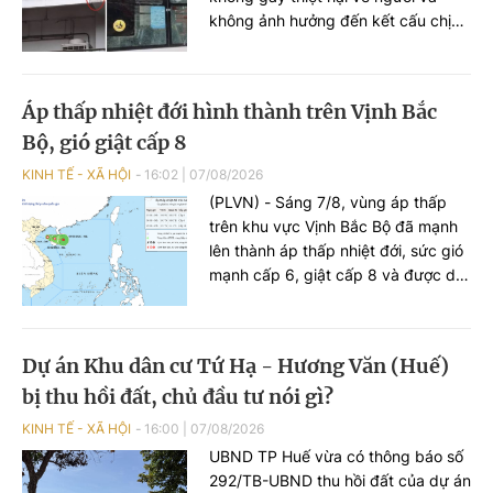
không ảnh hưởng đến kết cấu chịu
lực của tuyến. Tuy nhiên, việc kiểm
tra trước đó chủ yếu được thực hiện
trực quan, bằng mắt thường theo
Áp thấp nhiệt đới hình thành trên Vịnh Bắc
chu kỳ, trong khi một số hạng mục
Bộ, gió giật cấp 8
chưa được đánh giá chuyên sâu
bằng máy móc, thiết bị chuyên
KINH TẾ - XÃ HỘI
16:02
|
07/08/2026
dụng. Sau nhiều lần đôn đốc và kết
(PLVN) - Sáng 7/8, vùng áp thấp
quả kiểm định chậm so với yêu cầu,
trên khu vực Vịnh Bắc Bộ đã mạnh
Công ty TNHH MTV Đường sắt Hà
lên thành áp thấp nhiệt đới, sức gió
Nội đã lập phương án rà soát, sửa
mạnh cấp 6, giật cấp 8 và được dự
chữa tại 12 nhà ga với kinh phí dự
báo tiếp tục ảnh hưởng đến thời tiết
toán hơn 1,1 tỷ đồng.
trên khu vực Vịnh Bắc Bộ trong
những giờ tới.
Dự án Khu dân cư Tứ Hạ - Hương Văn (Huế)
bị thu hồi đất, chủ đầu tư nói gì?
KINH TẾ - XÃ HỘI
16:00
|
07/08/2026
UBND TP Huế vừa có thông báo số
292/TB-UBND thu hồi đất của dự án