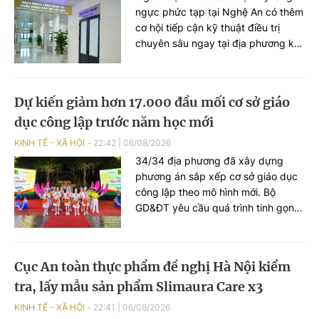
ngực phức tạp tại Nghệ An có thêm
cơ hội tiếp cận kỹ thuật điều trị
chuyên sâu ngay tại địa phương khi
Bệnh viện Phổi Nghệ An đưa vào
hoạt động Khoa Ngoại lồng ngực và
Phẫu thuật - Gây mê hồi sức.
Dự kiến giảm hơn 17.000 đầu mối cơ sở giáo
dục công lập trước năm học mới
KINH TẾ - XÃ HỘI
22:42
|
06/08/2026
34/34 địa phương đã xây dựng
phương án sắp xếp cơ sở giáo dục
công lập theo mô hình mới. Bộ
GD&ĐT yêu cầu quá trình tinh gọn
phải bảo đảm quyền học tập của
học sinh, ổn định hoạt động trường
học và quyền, lợi ích hợp pháp của
Cục An toàn thực phẩm đề nghị Hà Nội kiểm
đội ngũ nhà giáo.
tra, lấy mẫu sản phẩm Slimaura Care x3
KINH TẾ - XÃ HỘI
22:41
|
06/08/2026