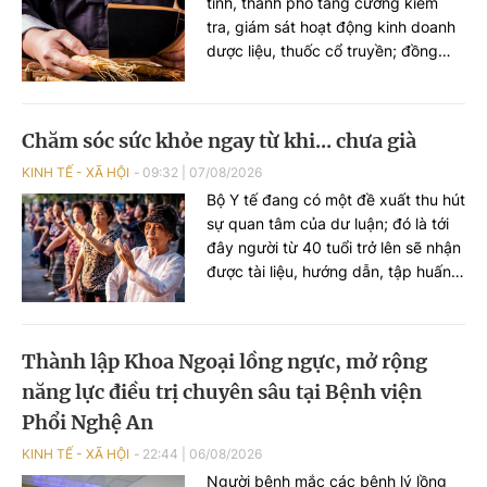
tỉnh, thành phố tăng cường kiểm
tra, giám sát hoạt động kinh doanh
dược liệu, thuốc cổ truyền; đồng
thời xử lý nghiêm các trường hợp
kinh doanh dược liệu không rõ
nguồn gốc, xuất xứ...
Chăm sóc sức khỏe ngay từ khi... chưa già
KINH TẾ - XÃ HỘI
09:32
|
07/08/2026
Bộ Y tế đang có một đề xuất thu hút
sự quan tâm của dư luận; đó là tới
đây người từ 40 tuổi trở lên sẽ nhận
được tài liệu, hướng dẫn, tập huấn
duy trì lối sống lành mạnh, rèn luyện
sức khỏe, lập kế hoạch tài chính,
lựa chọn việc làm phù hợp với tuổi
Thành lập Khoa Ngoại lồng ngực, mở rộng
tác.
năng lực điều trị chuyên sâu tại Bệnh viện
Phổi Nghệ An
KINH TẾ - XÃ HỘI
22:44
|
06/08/2026
Người bệnh mắc các bệnh lý lồng