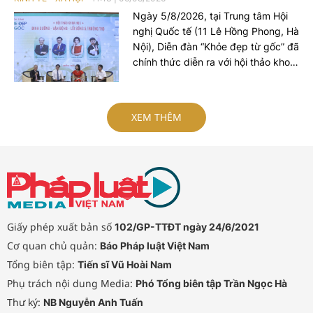
Ngày 5/8/2026, tại Trung tâm Hội
nghị Quốc tế (11 Lê Hồng Phong, Hà
Nội), Diễn đàn “Khỏe đẹp từ gốc” đã
chính thức diễn ra với hội thảo khoa
học chủ đề “Dinh dưỡng – Vận động
– Lối sống và Trường thọ”, quy tụ
dàn chuyên gia đầu ngành nhằm
XEM THÊM
chia sẻ các giải pháp chăm sóc sức
khỏe toàn diện và lan tỏa lối sống
xanh cho người Việt.
Giấy phép xuất bản số
102/GP-TTĐT ngày 24/6/2021
Cơ quan chủ quản:
Báo Pháp luật Việt Nam
Tổng biên tập:
Tiến sĩ Vũ Hoài Nam
Phụ trách nội dung Media:
Phó Tổng biên tập Trần Ngọc Hà
Thư ký:
NB Nguyễn Anh Tuấn