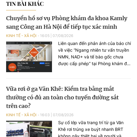
TIN BÀI KHÁC
Chuyển hồ sơ vụ Phòng khám đa khoa Kamly
sang Công an Hà Nội để tiếp tục xác minh
KINH TẾ - XÃ HỘI
16:05
|
07/08/2026
Liên quan đến phản ánh của báo chí
về việc “Ngang nhiên tư vấn truyền
NMN, NAD+ và tế bào gốc chưa
được cấp phép” tại Phòng khám đa
khoa Kamly trực thuộc Công ty
TNHH Kamily, Sở Y tế Hà Nội vừa
có báo cáo kết quả kiểm tra, xác
Vữa rơi ở ga Văn Khê: Kiểm tra bằng mắt
minh gửi Bộ Y tế và UBND TP.Hà
thường có đủ an toàn cho tuyến đường sắt
Nội.
trên cao?
KINH TẾ - XÃ HỘI
16:03
|
07/08/2026
Sự cố lớp vữa trang trí từ ga Văn
Khê rơi trúng xe buýt nhanh BRT
không gây thiệt hại về người và