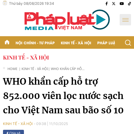
Thứ bảy 08/08/2026 19:34
NỘI CHÍNH - TƯ PHÁP
KINH TẾ - XÃ HỘI
PHÁP LUẬT - BẠN Đ
KINH TẾ - XÃ HỘI
HOME
| KINH TẾ - XÃ HỘI
| WHO KHẨN CẤP HỖ
TRỢ 852.000 VIÊN LỌC
WHO khẩn cấp hỗ trợ
NƯỚC SẠCH CHO VIỆT
NAM SAU BÃO SỐ 10
852.000 viên lọc nước sạch
cho Việt Nam sau bão số 10
09:38
|
11/10/2025
KINH TẾ - XÃ HỘI
Chia sẻ