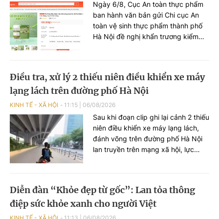
Ngày 6/8, Cục An toàn thực phẩm
ban hành văn bản gửi Chi cục An
toàn vệ sinh thực phẩm thành phố
Hà Nội đề nghị khẩn trương kiểm
tra, xác minh hoạt động sản xuất,
kinh doanh và lấy mẫu kiểm nghiệm
đối với sản phẩm thực phẩm
Điều tra, xử lý 2 thiếu niên điều khiển xe máy
Slimaura Care x3.
lạng lách trên đường phố Hà Nội
KINH TẾ - XÃ HỘI
11:15
|
06/08/2026
Sau khi đoạn clip ghi lại cảnh 2 thiếu
niên điều khiển xe máy lạng lách,
đánh võng trên đường phố Hà Nội
lan truyền trên mạng xã hội, lực
lượng Công an TP Hà Nội đã nhanh
chóng xác minh, làm rõ các đối
tượng liên quan để xử lý theo quy
Diễn đàn “Khỏe đẹp từ gốc”: Lan tỏa thông
định.
điệp sức khỏe xanh cho người Việt
KINH TẾ - XÃ HỘI
11:13
|
06/08/2026