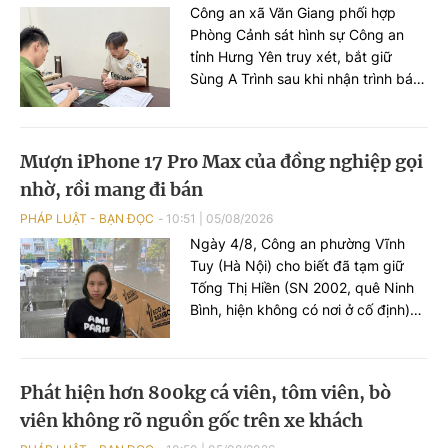
Công an xã Văn Giang phối hợp
Phòng Cảnh sát hình sự Công an
tỉnh Hưng Yên truy xét, bắt giữ
Sùng A Trình sau khi nhận trình báo
của bé gái 15 tuổi về việc bị đối
tượng hiếp dâm.
Mượn iPhone 17 Pro Max của đồng nghiệp gọi
nhờ, rồi mang đi bán
PHÁP LUẬT - BẠN ĐỌC
10:51
|
05/08/2026
Ngày 4/8, Công an phường Vĩnh
Tuy (Hà Nội) cho biết đã tạm giữ
Tống Thị Hiền (SN 2002, quê Ninh
Bình, hiện không có nơi ở cố định)
để điều tra về hành vi lừa đảo chiếm
đoạt tài sản.
Phát hiện hơn 800kg cá viên, tôm viên, bò
viên không rõ nguồn gốc trên xe khách