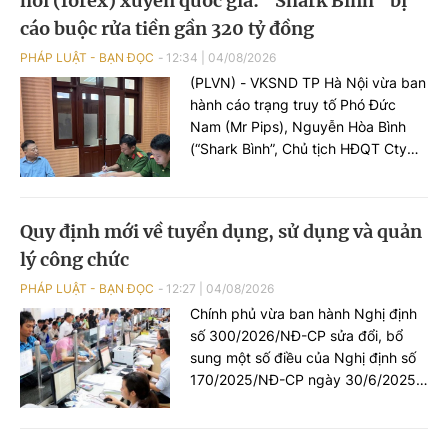
hối (forex) xuyên quốc gia: “Shark Bình” bị
cáo buộc rửa tiền gần 320 tỷ đồng
PHÁP LUẬT - BẠN ĐỌC
12:34
|
04/08/2026
(PLVN) - VKSND TP Hà Nội vừa ban
hành cáo trạng truy tố Phó Đức
Nam (Mr Pips), Nguyễn Hòa Bình
(“Shark Bình”, Chủ tịch HĐQT Cty
Ngân lượng) và 186 bị can khác về
tội “Lừa đảo chiếm đoạt tài sản, Rửa
tiền, Tiêu thụ tài sản do người khác
Quy định mới về tuyển dụng, sử dụng và quản
phạm tội mà có”.
lý công chức
PHÁP LUẬT - BẠN ĐỌC
12:27
|
04/08/2026
Chính phủ vừa ban hành Nghị định
số 300/2026/NĐ-CP sửa đổi, bổ
sung một số điều của Nghị định số
170/2025/NĐ-CP ngày 30/6/2025
của Chính phủ quy định về tuyển
dụng, sử dụng và quản lý công
chức.