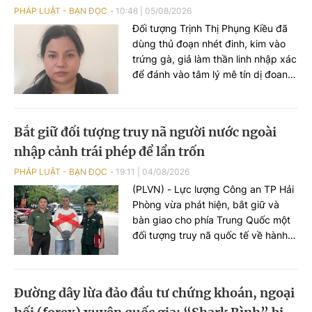
luật Hình sự.
PHÁP LUẬT - BẠN ĐỌC
10:48
|
05/08/2026
Đối tượng Trịnh Thị Phụng Kiều đã
dùng thủ đoạn nhét đinh, kim vào
trứng gà, giả làm thần linh nhập xác
để đánh vào tâm lý mê tín dị đoan
của nhiều người, từ đó chiếm đoạt
số tiền gần 3 tỷ đồng.
Bắt giữ đối tượng truy nã người nước ngoài
nhập cảnh trái phép để lẩn trốn
PHÁP LUẬT - BẠN ĐỌC
19:11
|
04/08/2026
(PLVN) - Lực lượng Công an TP Hải
Phòng vừa phát hiện, bắt giữ và
bàn giao cho phía Trung Quốc một
đối tượng truy nã quốc tế về hành vi
làm giả giấy tờ thuế giá trị gia tăng,
sau thời gian lẩn trốn trên địa bàn
thành phố.
Đường dây lừa đảo đầu tư chứng khoán, ngoại