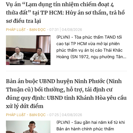
Vụ án “Lạm dụng tín nhiệm chiếm đoạt 4
thửa đất” tại TP HCM: Hủy án sơ thẩm, trả hồ
sơ điều tra lại
PHÁP LUẬT - BẠN ĐỌC
07:31
|
04/08/2026
(PLVN) - Tòa phúc thẩm TAND tối
cao tại TP HCM vừa mở lại phiên
phúc thẩm vụ án bị cáo Thái Khắc
Hoàng (SN 1972, ngụ phường Tân
Hưng) bị xử về tội “Lạm dụng tín
nhiệm chiếm đoạt tài sản”.
Bản án buộc UBND huyện Ninh Phước (Ninh
Thuận cũ) bồi thường, hỗ trợ, tái định cư
đúng quy định: UBND tỉnh Khánh Hòa yêu cầu
xử lý dứt điểm
PHÁP LUẬT - BẠN ĐỌC
07:25
|
04/08/2026
(PLVN) - Sau gần hai năm kể từ khi
Bản án hành chính phúc thẩm