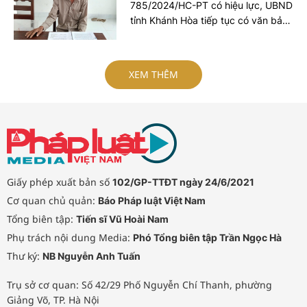
785/2024/HC-PT có hiệu lực, UBND
tỉnh Khánh Hòa tiếp tục có văn bản
yêu cầu các cơ quan liên quan khẩn
trương tổ chức thi hành; rà soát
trách nhiệm của tập thể, cá nhân
XEM THÊM
nếu để xảy ra chậm trễ.
Giấy phép xuất bản số
102/GP-TTĐT ngày 24/6/2021
Cơ quan chủ quản:
Báo Pháp luật Việt Nam
Tổng biên tập:
Tiến sĩ Vũ Hoài Nam
Phụ trách nội dung Media:
Phó Tổng biên tập Trần Ngọc Hà
Thư ký:
NB Nguyễn Anh Tuấn
Trụ sở cơ quan: Số 42/29 Phố Nguyễn Chí Thanh, phường
Giảng Võ, TP. Hà Nội