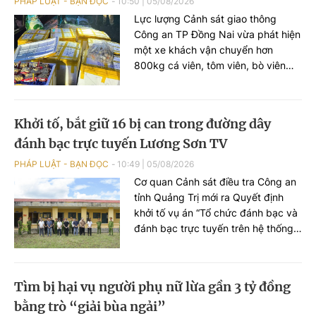
PHÁP LUẬT - BẠN ĐỌC
10:50
|
05/08/2026
Lực lượng Cảnh sát giao thông
Công an TP Đồng Nai vừa phát hiện
một xe khách vận chuyển hơn
800kg cá viên, tôm viên, bò viên
không có hóa đơn, chứng từ chứng
minh nguồn gốc xuất xứ. Toàn bộ
số thực phẩm được vận chuyển
Khởi tố, bắt giữ 16 bị can trong đường dây
chung với nhiều loại hàng hóa khác
đánh bạc trực tuyến Lương Sơn TV
trong khoang hành lý, không bảo
đảm điều kiện an toàn thực phẩm.
PHÁP LUẬT - BẠN ĐỌC
10:49
|
05/08/2026
Cơ quan Cảnh sát điều tra Công an
tỉnh Quảng Trị mới ra Quyết định
khởi tố vụ án “Tổ chức đánh bạc và
đánh bạc trực tuyến trên hệ thống
OK9 – Lương Sơn TV năm 2026 tại
tỉnh Quảng Trị và các tỉnh, thành
phố liên quan”; đồng thời khởi tố 16
​Tìm bị hại vụ người phụ nữ lừa gần 3 tỷ đồng
bị can về các tội Tổ chức đánh bạc
bằng trò “giải bùa ngải”
và Đánh bạc theo quy định của Bộ