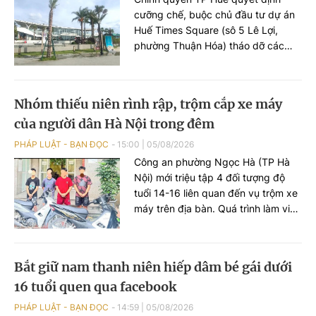
cưỡng chế, buộc chủ đầu tư dự án
Huế Times Square (sô 5 Lê Lợi,
phường Thuận Hóa) tháo dỡ các
hạng mục xây dựng sai phép tại
công trình này.
Nhóm thiếu niên rình rập, trộm cắp xe máy
của người dân Hà Nội trong đêm
PHÁP LUẬT - BẠN ĐỌC
15:00
|
05/08/2026
Công an phường Ngọc Hà (TP Hà
Nội) mới triệu tập 4 đối tượng độ
tuổi 14-16 liên quan đến vụ trộm xe
máy trên địa bàn. Quá trình làm việc
với lực lượng chức năng, các đối
tượng khai còn thực hiện vụ trộm
khác ở phường Đông Ngạc.
Bắt giữ nam thanh niên hiếp dâm bé gái dưới
16 tuổi quen qua facebook
PHÁP LUẬT - BẠN ĐỌC
14:59
|
05/08/2026