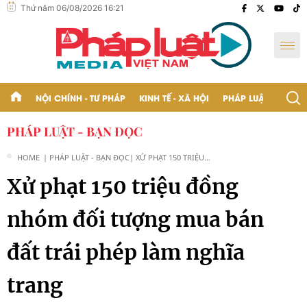
Thứ năm 06/08/2026 16:21
NỘI CHÍNH - TƯ PHÁP
KINH TẾ - XÃ HỘI
PHÁP LUẬT - BẠN Đ
PHÁP LUẬT - BẠN ĐỌC
HOME
| PHÁP LUẬT - BẠN ĐỌC
| XỬ PHẠT 150 TRIỆU
ĐỒNG NHÓM ĐỐI
Xử phạt 150 triệu đồng
TƯỢNG MUA BÁN ĐẤT
TRÁI PHÉP LÀM NGHĨA
TRANG
nhóm đối tượng mua bán
đất trái phép làm nghĩa
trang