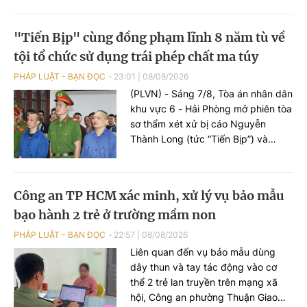
(THADS) tỉnh Hưng Yên kiến nghị
xem xét lại bản án theo trình tự
"Tiến Bịp" cùng đồng phạm lĩnh 8 năm tù về
giám đốc thẩm hoặc tái thẩm.
tội tổ chức sử dụng trái phép chất ma túy
PHÁP LUẬT - BẠN ĐỌC
23:01
|
08/08/2026
(PLVN) - Sáng 7/8, Tòa án nhân dân
khu vực 6 - Hải Phòng mở phiên tòa
sơ thẩm xét xử bị cáo Nguyễn
Thành Long (tức “Tiến Bịp”) và
đồng phạm về tội “Tổ chức sử dụng
trái phép chất ma túy”.
Công an TP HCM xác minh, xử lý vụ bảo mẫu
bạo hành 2 trẻ ở trường mầm non
PHÁP LUẬT - BẠN ĐỌC
22:57
|
08/08/2026
Liên quan đến vụ bảo mẫu dùng
dây thun và tay tác động vào cơ
thể 2 trẻ lan truyền trên mạng xã
hội, Công an phường Thuận Giao