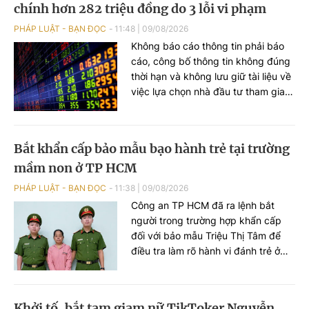
chính hơn 282 triệu đồng do 3 lỗi vi phạm
PHÁP LUẬT - BẠN ĐỌC
11:48
|
09/08/2026
Không báo cáo thông tin phải báo
cáo, công bố thông tin không đúng
thời hạn và không lưu giữ tài liệu về
việc lựa chọn nhà đầu tư tham gia
mua chứng khoán chào bán hoặc
phát hành riêng lẻ… là 03 hành vi vi
phạm của một Công ty trong lĩnh
Bắt khẩn cấp bảo mẫu bạo hành trẻ tại trường
vực chứng khoán và thị trường
mầm non ở TP HCM
chứng khoán.
PHÁP LUẬT - BẠN ĐỌC
11:38
|
09/08/2026
Công an TP HCM đã ra lệnh bắt
người trong trường hợp khẩn cấp
đối với bảo mẫu Triệu Thị Tâm để
điều tra làm rõ hành vi đánh trẻ ở
Trường Mầm non Lá Xanh.
Khởi tố, bắt tạm giam nữ TikToker Nguyễn