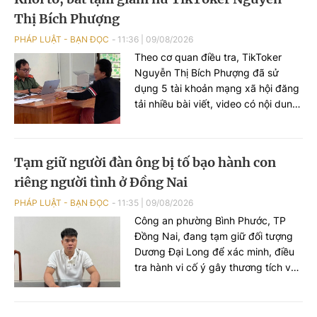
Thị Bích Phượng
PHÁP LUẬT - BẠN ĐỌC
11:36
|
09/08/2026
Theo cơ quan điều tra, TikToker
Nguyễn Thị Bích Phượng đã sử
dụng 5 tài khoản mạng xã hội đăng
tải nhiều bài viết, video có nội dung
sai sự thật, công kích chính quyền
và lực lượng công an.
Tạm giữ người đàn ông bị tố bạo hành con
riêng người tình ở Đồng Nai
PHÁP LUẬT - BẠN ĐỌC
11:35
|
09/08/2026
Công an phường Bình Phước, TP
Đồng Nai, đang tạm giữ đối tượng
Dương Đại Long để xác minh, điều
tra hành vi cố ý gây thương tích và
bạo hành trẻ em. Vụ việc được phát
hiện sau khi bé gái 11 tuổi tìm cách
liên lạc với cậu ruột để cầu cứu.