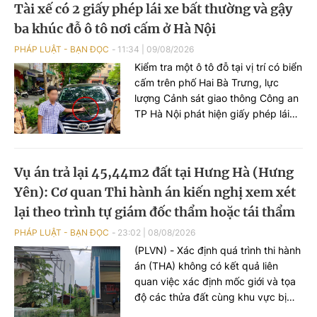
Tài xế có 2 giấy phép lái xe bất thường và gậy
ba khúc đỗ ô tô nơi cấm ở Hà Nội
PHÁP LUẬT - BẠN ĐỌC
11:34
|
09/08/2026
Kiểm tra một ô tô đỗ tại vị trí có biển
cấm trên phố Hai Bà Trưng, lực
lượng Cảnh sát giao thông Công an
TP Hà Nội phát hiện giấy phép lái
xe mà người điều khiển xuất trình có
dấu hiệu làm giả. Tại cơ quan Công
an, người này giao nộp 1 giấy phép
Vụ án trả lại 45,44m2 đất tại Hưng Hà (Hưng
lái xe khác, gậy ba khúc bằng kim
Yên): Cơ quan Thi hành án kiến nghị xem xét
loại và 1 bình xịt hơi cay.
lại theo trình tự giám đốc thẩm hoặc tái thẩm
PHÁP LUẬT - BẠN ĐỌC
23:02
|
08/08/2026
(PLVN) - Xác định quá trình thi hành
án (THA) không có kết quả liên
quan việc xác định mốc giới và tọa
độ các thửa đất cùng khu vực bị
chồng lấn, Thi hành án dân sự