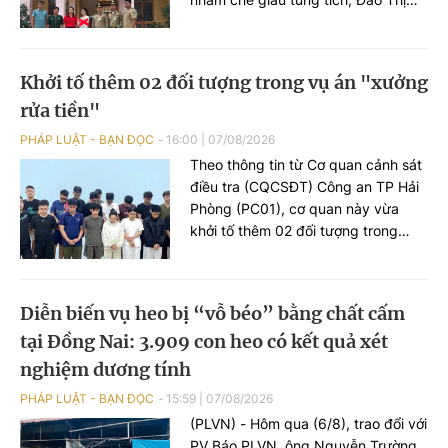
Trang (tuổi 32, đăng ký thường trú
ở Hải Phòng) bị bắt giữ.
Khởi tố thêm 02 đối tượng trong vụ án "xưởng
rửa tiền"
PHÁP LUẬT - BẠN ĐỌC
16:00
|
07/08/2026
Theo thông tin từ Cơ quan cảnh sát
điều tra (CQCSĐT) Công an TP Hải
Phòng (PC01), cơ quan này vừa
khởi tố thêm 02 đối tượng trong
đường dây tổ chức đánh bạc xuyên
quốc gia, gồm Nguyễn An Huy (SN
2005), trú tại phường Hạc Thành,
Diễn biến vụ heo bị “vỗ béo” bằng chất cấm
tỉnh Thanh Hoá và đối tượng Hoàng
tại Đồng Nai: 3.909 con heo có kết quả xét
Xuân Đức (SN 2003), trú tại phường
Châu Sơn, tỉnh Ninh Bình, 02 đối
nghiệm dương tính
tượng này bị khởi tố tội danh “Đánh
PHÁP LUẬT - BẠN ĐỌC
15:59
|
07/08/2026
bạc”.
(PLVN) - Hôm qua (6/8), trao đổi với
PV Báo PLVN, ông Nguyễn Trường