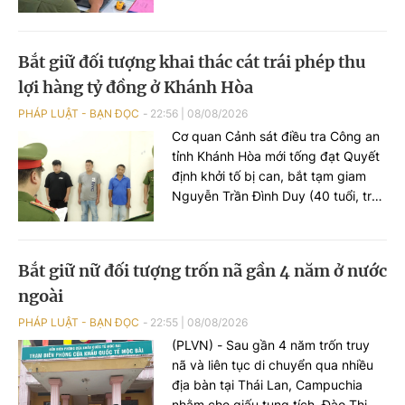
(TP HCM) nhanh chóng xác minh,
làm rõ vụ việc.
Bắt giữ đối tượng khai thác cát trái phép thu
lợi hàng tỷ đồng ở Khánh Hòa
PHÁP LUẬT - BẠN ĐỌC
22:56
|
08/08/2026
Cơ quan Cảnh sát điều tra Công an
tỉnh Khánh Hòa mới tống đạt Quyết
định khởi tố bị can, bắt tạm giam
Nguyễn Trần Đình Duy (40 tuổi, trú
phường Tây Nha Trang) về hành vi
“Vi phạm quy định về khai thác tài
nguyên”, theo Điều 227 Bộ luật Hình
Bắt giữ nữ đối tượng trốn nã gần 4 năm ở nước
sự.
ngoài
PHÁP LUẬT - BẠN ĐỌC
22:55
|
08/08/2026
(PLVN) - Sau gần 4 năm trốn truy
nã và liên tục di chuyển qua nhiều
địa bàn tại Thái Lan, Campuchia
nhằm che giấu tung tích, Đào Thị