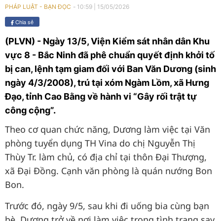
10:59
|
15/05/2026
PHÁP LUẬT - BẠN ĐỌC
Chia sẻ
(PLVN) - Ngày 13/5, Viện Kiểm sát nhân dân Khu
vực 8 - Bắc Ninh đã phê chuẩn quyết định khởi tố
bị can, lệnh tạm giam đối với Ban Văn Dương (sinh
ngày 4/3/2008), trú tại xóm Ngàm Lồm, xã Hưng
Đạo, tỉnh Cao Bằng về hành vi “Gây rối trật tự
công cộng”.
Theo cơ quan chức năng, Dương làm việc tại Văn
phòng tuyển dụng TH Vina do chị Nguyễn Thị
Thùy Tr. làm chủ, có địa chỉ tại thôn Đại Thượng,
xã Đại Đồng. Cạnh văn phòng là quán nướng Bon
Bon.
Trước đó, ngày 9/5, sau khi đi uống bia cùng bạn
bè, Dương trở về nơi làm việc trong tình trạng say