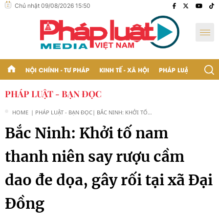
Chủ nhật 09/08/2026 15:50
NỘI CHÍNH - TƯ PHÁP
KINH TẾ - XÃ HỘI
PHÁP LUẬT - BẠN Đ
PHÁP LUẬT - BẠN ĐỌC
HOME
| PHÁP LUẬT - BẠN ĐỌC
| BẮC NINH: KHỞI TỐ
NAM THANH NIÊN SAY
Bắc Ninh: Khởi tố nam
RƯỢU CẦM DAO ĐE
DỌA, GÂY RỐI TẠI XÃ
ĐẠI ĐỒNG
thanh niên say rượu cầm
dao đe dọa, gây rối tại xã Đại
Đồng