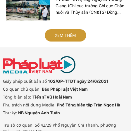
Giang (Chi cục trưởng Chi cục Chăn
nuôi và Thủy sản (CN&TS) Đồng
Nai) đã thông tin diễn biến sự việc
phát hiện hàng nghìn con heo
dương tính với chất cấm Salbutamol
XEM THÊM
(thuộc nhóm Beta-agonist, chất tạo
nạc bị cấm sử dụng trong chăn
nuôi) tại nhiều cơ sở chăn nuôi, thu
gom trên địa bàn.
Giấy phép xuất bản số
102/GP-TTĐT ngày 24/6/2021
Cơ quan chủ quản:
Báo Pháp luật Việt Nam
Tổng biên tập:
Tiến sĩ Vũ Hoài Nam
Phụ trách nội dung Media:
Phó Tổng biên tập Trần Ngọc Hà
Thư ký:
NB Nguyễn Anh Tuấn
Trụ sở cơ quan: Số 42/29 Phố Nguyễn Chí Thanh, phường