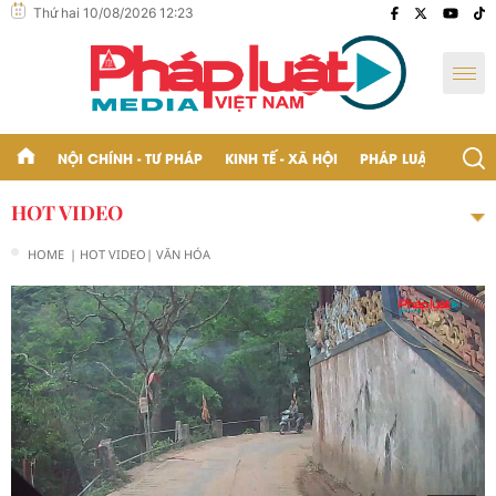
Thứ hai 10/08/2026 12:23
NỘI CHÍNH - TƯ PHÁP
KINH TẾ - XÃ HỘI
PHÁP LUẬT - BẠN Đ
HOT VIDEO
HOME
| HOT VIDEO
| VĂN HÓA