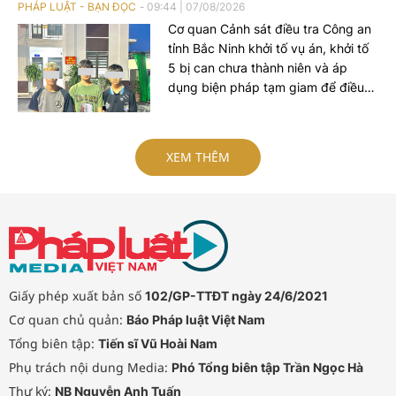
PHÁP LUẬT - BẠN ĐỌC
09:44
|
07/08/2026
Cơ quan Cảnh sát điều tra Công an
tỉnh Bắc Ninh khởi tố vụ án, khởi tố
5 bị can chưa thành niên và áp
dụng biện pháp tạm giam để điều
tra về hành vi "Cướp tài sản" sau vụ
cướp xe máy xảy ra trên địa bàn xã
Xuân Cẩm.
XEM THÊM
Giấy phép xuất bản số
102/GP-TTĐT ngày 24/6/2021
Cơ quan chủ quản:
Báo Pháp luật Việt Nam
Tổng biên tập:
Tiến sĩ Vũ Hoài Nam
Phụ trách nội dung Media:
Phó Tổng biên tập Trần Ngọc Hà
Thư ký:
NB Nguyễn Anh Tuấn