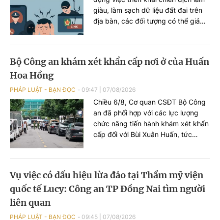
giàu, làm sạch dữ liệu đất đai trên
địa bàn, các đối tượng có thể giả
danh cán bộ địa chính hoặc Công
an để tiếp cận, thu thập thông tin
cá nhân, phát tán mã độc và chiếm
Bộ Công an khám xét khẩn cấp nơi ở của Huấn
đoạt tài sản của người dân.
Hoa Hồng
PHÁP LUẬT - BẠN ĐỌC
09:47
|
07/08/2026
Chiều 6/8, Cơ quan CSĐT Bộ Công
an đã phối hợp với các lực lượng
chức năng tiến hành khám xét khẩn
cấp đối với Bùi Xuân Huấn, tức
Huấn Hoa Hồng.
Vụ việc có dấu hiệu lừa đảo tại Thẩm mỹ viện
quốc tế Lucy: Công an TP Đồng Nai tìm người
liên quan
PHÁP LUẬT - BẠN ĐỌC
09:45
|
07/08/2026