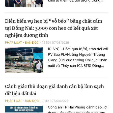
khởi tố thêm 02 đối tượng trong
đường dây tổ chức đánh bạc xuyên
quốc gia, gồm Nguyễn An Huy (SN
2005), trú tại phường Hạc Thành,
Diễn biến vụ heo bị “vỗ béo” bằng chất cấm
tỉnh Thanh Hoá và đối tượng Hoàng
tại Đồng Nai: 3.909 con heo có kết quả xét
Xuân Đức (SN 2003), trú tại phường
Châu Sơn, tỉnh Ninh Bình, 02 đối
nghiệm dương tính
tượng này bị khởi tố tội danh “Đánh
PHÁP LUẬT - BẠN ĐỌC
15:59
|
07/08/2026
bạc”.
(PLVN) - Hôm qua (6/8), trao đổi với
PV Báo PLVN, ông Nguyễn Trường
Giang (Chi cục trưởng Chi cục Chăn
nuôi và Thủy sản (CN&TS) Đồng
Nai) đã thông tin diễn biến sự việc
phát hiện hàng nghìn con heo
dương tính với chất cấm Salbutamol
Cảnh giác thủ đoạn giả danh cán bộ làm sạch
(thuộc nhóm Beta-agonist, chất tạo
dữ liệu đất đai
nạc bị cấm sử dụng trong chăn
nuôi) tại nhiều cơ sở chăn nuôi, thu
PHÁP LUẬT - BẠN ĐỌC
11:12
|
07/08/2026
gom trên địa bàn.
Công an TP Hải Phòng cảnh báo, lợi
dụng việc triển khai chiến dịch làm