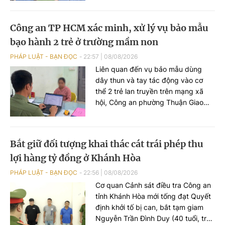
trái phép chất ma túy”.
Công an TP HCM xác minh, xử lý vụ bảo mẫu
bạo hành 2 trẻ ở trường mầm non
PHÁP LUẬT - BẠN ĐỌC
22:57
|
08/08/2026
Liên quan đến vụ bảo mẫu dùng
dây thun và tay tác động vào cơ
thể 2 trẻ lan truyền trên mạng xã
hội, Công an phường Thuận Giao
(TP HCM) nhanh chóng xác minh,
làm rõ vụ việc.
Bắt giữ đối tượng khai thác cát trái phép thu
lợi hàng tỷ đồng ở Khánh Hòa
PHÁP LUẬT - BẠN ĐỌC
22:56
|
08/08/2026
Cơ quan Cảnh sát điều tra Công an
tỉnh Khánh Hòa mới tống đạt Quyết
định khởi tố bị can, bắt tạm giam
Nguyễn Trần Đình Duy (40 tuổi, trú