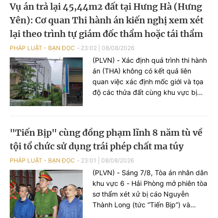
Vụ án trả lại 45,44m2 đất tại Hưng Hà (Hưng
Yên): Cơ quan Thi hành án kiến nghị xem xét
lại theo trình tự giám đốc thẩm hoặc tái thẩm
PHÁP LUẬT - BẠN ĐỌC
23:02
|
08/08/2026
(PLVN) - Xác định quá trình thi hành
án (THA) không có kết quả liên
quan việc xác định mốc giới và tọa
độ các thửa đất cùng khu vực bị
chồng lấn, Thi hành án dân sự
(THADS) tỉnh Hưng Yên kiến nghị
xem xét lại bản án theo trình tự
"Tiến Bịp" cùng đồng phạm lĩnh 8 năm tù về
giám đốc thẩm hoặc tái thẩm.
tội tổ chức sử dụng trái phép chất ma túy
PHÁP LUẬT - BẠN ĐỌC
23:01
|
08/08/2026
(PLVN) - Sáng 7/8, Tòa án nhân dân
khu vực 6 - Hải Phòng mở phiên tòa
sơ thẩm xét xử bị cáo Nguyễn
Thành Long (tức “Tiến Bịp”) và
đồng phạm về tội “Tổ chức sử dụng