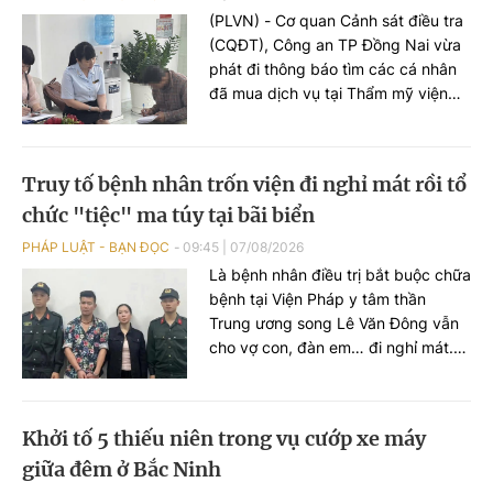
(PLVN) - Cơ quan Cảnh sát điều tra
(CQĐT), Công an TP Đồng Nai vừa
phát đi thông báo tìm các cá nhân
đã mua dịch vụ tại Thẩm mỹ viện
quốc tế (TMV) Lucy để phục vụ
điều tra.
Truy tố bệnh nhân trốn viện đi nghỉ mát rồi tổ
chức "tiệc" ma túy tại bãi biển
PHÁP LUẬT - BẠN ĐỌC
09:45
|
07/08/2026
Là bệnh nhân điều trị bắt buộc chữa
bệnh tại Viện Pháp y tâm thần
Trung ương song Lê Văn Đông vẫn
cho vợ con, đàn em… đi nghỉ mát.
Trước khi đi chơi, anh ta trốn viện đi
mua ma túy rồi tổ chức sử dụng
ngoài bãi biển. VKSND TP Hà Nội
Khởi tố 5 thiếu niên trong vụ cướp xe máy
đã ban hành cáo trạng truy tố Lê
giữa đêm ở Bắc Ninh
Văn Đông cùng loạt đối tượng...