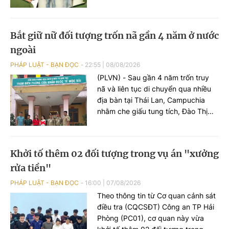
phường Tây Nha Trang) về hành vi
“Vi phạm quy định về khai thác tài
nguyên”, theo Điều 227 Bộ luật Hình
Bắt giữ nữ đối tượng trốn nã gần 4 năm ở nước
sự.
ngoài
PHÁP LUẬT - BẠN ĐỌC
22:55
|
08/08/2026
(PLVN) - Sau gần 4 năm trốn truy
nã và liên tục di chuyển qua nhiều
địa bàn tại Thái Lan, Campuchia
nhằm che giấu tung tích, Đào Thị
Trang (tuổi 32, đăng ký thường trú
ở Hải Phòng) bị bắt giữ.
Khởi tố thêm 02 đối tượng trong vụ án "xưởng
rửa tiền"
PHÁP LUẬT - BẠN ĐỌC
16:00
|
07/08/2026
Theo thông tin từ Cơ quan cảnh sát
điều tra (CQCSĐT) Công an TP Hải
Phòng (PC01), cơ quan này vừa