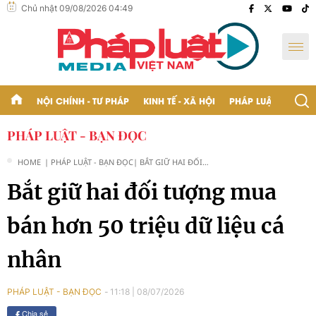
Chủ nhật 09/08/2026 04:49
NỘI CHÍNH - TƯ PHÁP
KINH TẾ - XÃ HỘI
PHÁP LUẬT - BẠN Đ
PHÁP LUẬT - BẠN ĐỌC
HOME
| PHÁP LUẬT - BẠN ĐỌC
| BẮT GIỮ HAI ĐỐI
TƯỢNG MUA BÁN HƠN
Bắt giữ hai đối tượng mua
50 TRIỆU DỮ LIỆU CÁ
NHÂN
bán hơn 50 triệu dữ liệu cá
nhân
11:18
|
08/07/2026
PHÁP LUẬT - BẠN ĐỌC
Chia sẻ