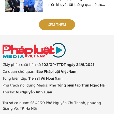
niên khuyết tật thông qua hỗ trợ
khởi nghiệp, chuyển đổi số, tìm kiếm
tài năng và Ngày hội “Tỏa sáng
Nghị lực Việt”, góp phần lan tỏa tinh
XEM THÊM
thần vượt khó, khẳng định bản lĩnh
và khát vọng cống hiến của người
trẻ khuyết tật.
Giấy phép xuất bản số
102/GP-TTĐT ngày 24/6/2021
Cơ quan chủ quản:
Báo Pháp luật Việt Nam
Tổng biên tập:
Tiến sĩ Vũ Hoài Nam
Phụ trách nội dung Media:
Phó Tổng biên tập Trần Ngọc Hà
Thư ký:
NB Nguyễn Anh Tuấn
Trụ sở cơ quan: Số 42/29 Phố Nguyễn Chí Thanh, phường
Giảng Võ, TP. Hà Nội