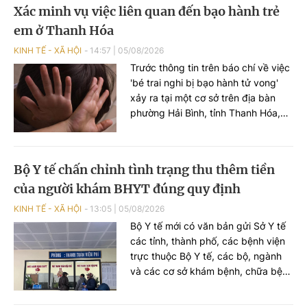
Xác minh vụ việc liên quan đến bạo hành trẻ
em ở Thanh Hóa
KINH TẾ - XÃ HỘI
14:57
|
05/08/2026
Trước thông tin trên báo chí về việc
'bé trai nghi bị bạo hành tử vong'
xảy ra tại một cơ sở trên địa bàn
phường Hải Bình, tỉnh Thanh Hóa,
ngày 5/8, Cục Bà mẹ và Trẻ em, Bộ
Y tế đã có công văn gửi Sở Y tế tỉnh
Thanh Hóa về việc xử lý vụ việc liên
Bộ Y tế chấn chỉnh tình trạng thu thêm tiền
quan đến trẻ em.
của người khám BHYT đúng quy định
KINH TẾ - XÃ HỘI
13:05
|
05/08/2026
Bộ Y tế mới có văn bản gửi Sở Y tế
các tỉnh, thành phố, các bệnh viện
trực thuộc Bộ Y tế, các bộ, ngành
và các cơ sở khám bệnh, chữa bệnh
trên toàn quốc yêu cầu chấn chỉnh
tình trạng người có thẻ bảo hiểm y