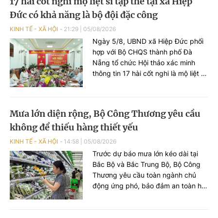
17 hài cốt nghi mộ liệt sĩ tập thể tại xã Hiệp
cường thích ứng với biến đổi khí hậu
Đức có khả năng là bộ đội đặc công
và thúc đẩy chuyển đổi xanh.
KINH TẾ - XÃ HỘI
21:29
|
05/08/2026
Ngày 5/8, UBND xã Hiệp Đức phối
hợp với Bộ CHQS thành phố Đà
Nẵng tổ chức Hội thảo xác minh
thông tin 17 hài cốt nghi là mộ liệt sĩ
tập thể được phát hiện, cất bốc tại
khu vực Đồi Thị, xã Hiệp Đức.
Mưa lớn diện rộng, Bộ Công Thương yêu cầu
không để thiếu hàng thiết yếu
KINH TẾ - XÃ HỘI
14:58
|
05/08/2026
Trước dự báo mưa lớn kéo dài tại
Bắc Bộ và Bắc Trung Bộ, Bộ Công
Thương yêu cầu toàn ngành chủ
động ứng phó, bảo đảm an toàn hồ
chứa thủy điện, cung ứng hàng hóa
thiết yếu và xử lý nghiêm tình trạng
đầu cơ, tăng giá trong thiên tai.