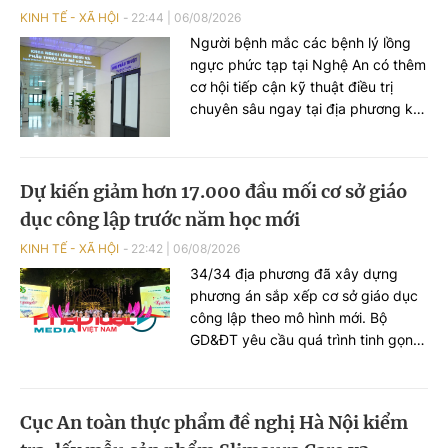
KINH TẾ - XÃ HỘI
22:44
|
06/08/2026
Người bệnh mắc các bệnh lý lồng
ngực phức tạp tại Nghệ An có thêm
cơ hội tiếp cận kỹ thuật điều trị
chuyên sâu ngay tại địa phương khi
Bệnh viện Phổi Nghệ An đưa vào
hoạt động Khoa Ngoại lồng ngực và
Phẫu thuật - Gây mê hồi sức.
Dự kiến giảm hơn 17.000 đầu mối cơ sở giáo
dục công lập trước năm học mới
KINH TẾ - XÃ HỘI
22:42
|
06/08/2026
34/34 địa phương đã xây dựng
phương án sắp xếp cơ sở giáo dục
công lập theo mô hình mới. Bộ
GD&ĐT yêu cầu quá trình tinh gọn
phải bảo đảm quyền học tập của
học sinh, ổn định hoạt động trường
học và quyền, lợi ích hợp pháp của
Cục An toàn thực phẩm đề nghị Hà Nội kiểm
đội ngũ nhà giáo.