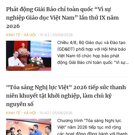
tế (BHYT) khám đúng quy định
Phát động Giải Báo chí toàn quốc “Vì sự
nhưng vẫn bị thu thêm chi phí ngoài
nghiệp Giáo dục Việt Nam” lần thứ IX năm
phần đồng chi trả, nhằm bảo đảm
quyền lợi hợp pháp của người tham
2026
gia BHYT.
KINH TẾ - XÃ HỘI
10:43
|
05/08/2026
Chiều 4/8, Bộ Giáo dục và Đào tạo
(GD&ĐT) phối hợp với Hội Nhà báo
Việt Nam tổ chức họp báo phát
động Giải Báo chí toàn quốc "Vì sự
nghiệp Giáo dục Việt Nam" lần thứ
IX - năm 2026.
"Tỏa sáng Nghị lực Việt" 2026 tiếp sức thanh
niên khuyết tật khởi nghiệp, làm chủ kỷ
nguyên số
KINH TẾ - XÃ HỘI
10:42
|
05/08/2026
Chương trình “Tỏa sáng Nghị lực
Việt” năm 2026 tiếp tục mở rộng
các hoạt động đồng hành với thanh