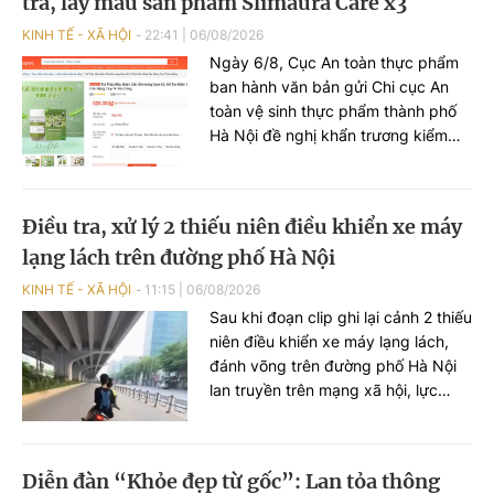
tra, lấy mẫu sản phẩm Slimaura Care x3
KINH TẾ - XÃ HỘI
22:41
|
06/08/2026
Ngày 6/8, Cục An toàn thực phẩm
ban hành văn bản gửi Chi cục An
toàn vệ sinh thực phẩm thành phố
Hà Nội đề nghị khẩn trương kiểm
tra, xác minh hoạt động sản xuất,
kinh doanh và lấy mẫu kiểm nghiệm
đối với sản phẩm thực phẩm
Điều tra, xử lý 2 thiếu niên điều khiển xe máy
Slimaura Care x3.
lạng lách trên đường phố Hà Nội
KINH TẾ - XÃ HỘI
11:15
|
06/08/2026
Sau khi đoạn clip ghi lại cảnh 2 thiếu
niên điều khiển xe máy lạng lách,
đánh võng trên đường phố Hà Nội
lan truyền trên mạng xã hội, lực
lượng Công an TP Hà Nội đã nhanh
chóng xác minh, làm rõ các đối
tượng liên quan để xử lý theo quy
Diễn đàn “Khỏe đẹp từ gốc”: Lan tỏa thông
định.