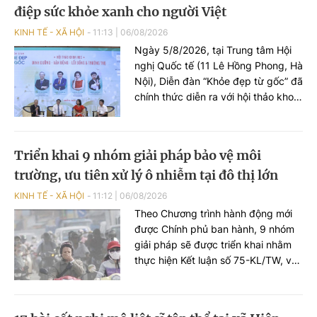
điệp sức khỏe xanh cho người Việt
KINH TẾ - XÃ HỘI
11:13
|
06/08/2026
Ngày 5/8/2026, tại Trung tâm Hội
nghị Quốc tế (11 Lê Hồng Phong, Hà
Nội), Diễn đàn “Khỏe đẹp từ gốc” đã
chính thức diễn ra với hội thảo khoa
học chủ đề “Dinh dưỡng – Vận động
– Lối sống và Trường thọ”, quy tụ
dàn chuyên gia đầu ngành nhằm
Triển khai 9 nhóm giải pháp bảo vệ môi
chia sẻ các giải pháp chăm sóc sức
trường, ưu tiên xử lý ô nhiễm tại đô thị lớn
khỏe toàn diện và lan tỏa lối sống
xanh cho người Việt.
KINH TẾ - XÃ HỘI
11:12
|
06/08/2026
Theo Chương trình hành động mới
được Chính phủ ban hành, 9 nhóm
giải pháp sẽ được triển khai nhằm
thực hiện Kết luận số 75-KL/TW, với
trọng tâm là giải quyết các điểm
nóng về ô nhiễm môi trường, phát
triển kinh tế các-bon thấp, tăng