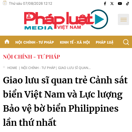
Thứ sáu 07/08/2026 12:12
NỘI CHÍNH - TƯ PHÁP
KINH TẾ - XÃ HỘI
PHÁP LUẬT - BẠN Đ
NỘI CHÍNH - TƯ PHÁP
HOME
| NỘI CHÍNH - TƯ PHÁP
| GIAO LƯU SĨ QUAN
TRẺ CẢNH SÁT BIỂN VIỆT
Giao lưu sĩ quan trẻ Cảnh sát
NAM VÀ LỰC LƯỢNG
BẢO VỆ BỜ BIỂN
PHILIPPINES LẦN THỨ
biển Việt Nam và Lực lượng
NHẤT
Bảo vệ bờ biển Philippines
lần thứ nhất