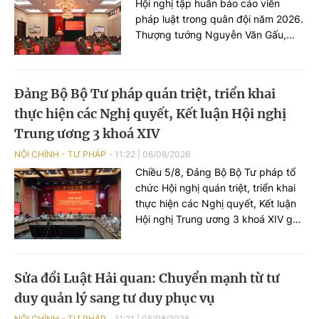
Hội nghị tập huấn báo cáo viên
pháp luật trong quân đội năm 2026.
Thượng tướng Nguyễn Văn Gấu,
Thứ trưởng Bộ Quốc phòng chủ trì
Hội nghị.
Đảng Bộ Bộ Tư pháp quán triệt, triển khai
thực hiện các Nghị quyết, Kết luận Hội nghị
Trung ương 3 khoá XIV
NỘI CHÍNH - TƯ PHÁP
11:22
|
06/08/2026
Chiều 5/8, Đảng Bộ Bộ Tư pháp tổ
chức Hội nghị quán triệt, triển khai
thực hiện các Nghị quyết, Kết luận
Hội nghị Trung ương 3 khoá XIV gắn
với chức năng, nhiệm vụ của Bộ,
ngành Tư pháp.
Sửa đổi Luật Hải quan: Chuyển mạnh từ tư
duy quản lý sang tư duy phục vụ
NỘI CHÍNH - TƯ PHÁP
11:21
|
06/08/2026