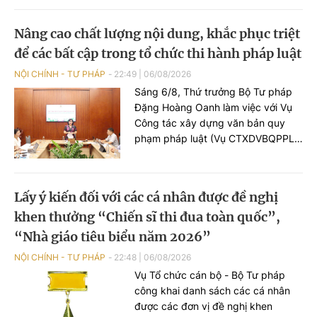
phòng, chống tội phạm và vi phạm
pháp luật, công tác của Viện kiểm
Nâng cao chất lượng nội dung, khắc phục triệt
sát nhân dân, Tòa án nhân dân và
để các bất cập trong tổ chức thi hành pháp luật
công tác thi hành án.
NỘI CHÍNH - TƯ PHÁP
22:49
|
06/08/2026
Sáng 6/8, Thứ trưởng Bộ Tư pháp
Đặng Hoàng Oanh làm việc với Vụ
Công tác xây dựng văn bản quy
phạm pháp luật (Vụ CTXDVBQPPL)
về tình hình, tiến độ xây dựng hồ sơ
dự án Luật về văn bản quy phạm
pháp luật (VBQPPL).
Lấy ý kiến đối với các cá nhân được đề nghị
khen thưởng “Chiến sĩ thi đua toàn quốc”,
“Nhà giáo tiêu biểu năm 2026”
NỘI CHÍNH - TƯ PHÁP
22:48
|
06/08/2026
Vụ Tổ chức cán bộ - Bộ Tư pháp
công khai danh sách các cá nhân
được các đơn vị đề nghị khen