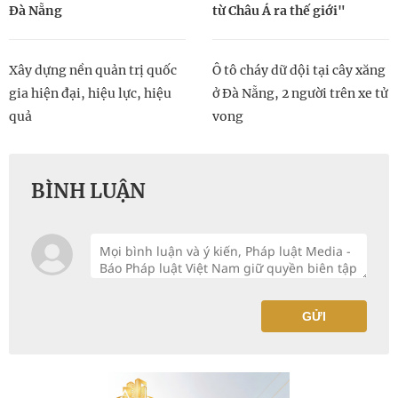
Đà Nẵng
từ Châu Á ra thế giới"
Xây dựng nền quản trị quốc
Ô tô cháy dữ dội tại cây xăng
gia hiện đại, hiệu lực, hiệu
ở Đà Nẵng, 2 người trên xe tử
quả
vong
BÌNH LUẬN
GỬI