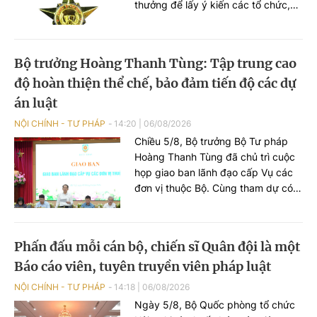
thưởng để lấy ý kiến các tổ chức,
cá nhân theo quy định.
Bộ trưởng Hoàng Thanh Tùng: Tập trung cao
độ hoàn thiện thể chế, bảo đảm tiến độ các dự
án luật
NỘI CHÍNH - TƯ PHÁP
14:20
|
06/08/2026
Chiều 5/8, Bộ trưởng Bộ Tư pháp
Hoàng Thanh Tùng đã chủ trì cuộc
họp giao ban lãnh đạo cấp Vụ các
đơn vị thuộc Bộ. Cùng tham dự có
các Thứ trưởng: Nguyễn Thanh
Tịnh, Đặng Hoàng Oanh, Mai Lương
Khôi, Nguyễn Thanh Tú.
Phấn đấu mỗi cán bộ, chiến sĩ Quân đội là một
Báo cáo viên, tuyên truyền viên pháp luật
NỘI CHÍNH - TƯ PHÁP
14:18
|
06/08/2026
Ngày 5/8, Bộ Quốc phòng tổ chức