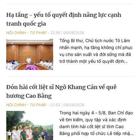
nguyên mới”. Cùng dự có Thứ
trưởng Nguyễn Thanh Tú.
Hạ tầng - yếu tố quyết định năng lực cạnh
tranh quốc gia
NỘI CHÍNH - TƯ PHÁP
22:56
|
06/08/2026
Tổng Bí thư, Chủ tịch nước Tô Lâm
nhấn mạnh, hạ tầng không chỉ phục
vụ cho sản xuất và đời sống mà đã
trở thành một yếu tố quyết định
năng lực cạnh tranh quốc gia. Hạ
tầng phải trở thành một ngành kinh
tế chiến lược, tạo ra thị trường lớn
Đón hài cốt liệt sĩ Ngô Khang Cán về quê
để phát triển năng lực sản xuất
hương Cao Bằng
trong nước.
NỘI CHÍNH - TƯ PHÁP
22:53
|
06/08/2026
Trong hai ngày 4 - 5/8, Ban Chỉ đạo
về tìm kiếm, quy tập và xác định
danh tính hài cốt liệt sĩ tỉnh Cao
Bằng phối hợp tổ chức Lễ tiếp nhận