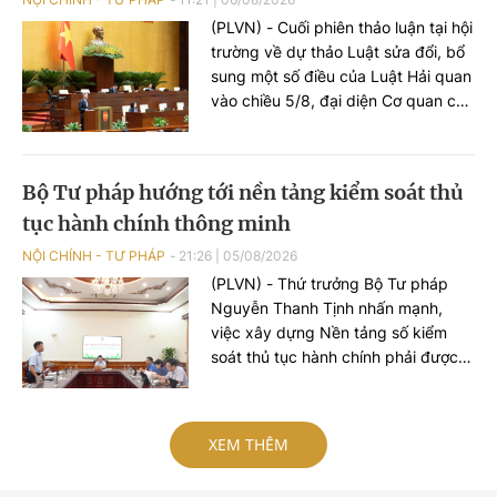
(PLVN) - Cuối phiên thảo luận tại hội
trường về dự thảo Luật sửa đổi, bổ
sung một số điều của Luật Hải quan
vào chiều 5/8, đại diện Cơ quan chủ
trì soạn thảo - Bộ trưởng Bộ Tài
chính Ngô Văn Tuấn khẳng định sẽ
tiếp thu đầy đủ các ý kiến để hoàn
Bộ Tư pháp hướng tới nền tảng kiểm soát thủ
thiện dự thảo Luật theo hướng xây
tục hành chính thông minh
dựng Hải quan số, Hải quan thông
minh, chuyển mạnh từ tư duy quản
NỘI CHÍNH - TƯ PHÁP
21:26
|
05/08/2026
lý sang tư duy phục vụ.
(PLVN) - Thứ trưởng Bộ Tư pháp
Nguyễn Thanh Tịnh nhấn mạnh,
việc xây dựng Nền tảng số kiểm
soát thủ tục hành chính phải được
tiếp cận theo tư duy mới, không chỉ
dừng lại ở việc số hóa các quy trình,
biểu mẫu hay thay thế một số thao
XEM THÊM
tác thủ công bằng công nghệ, mà
phải hướng tới xây dựng một nền