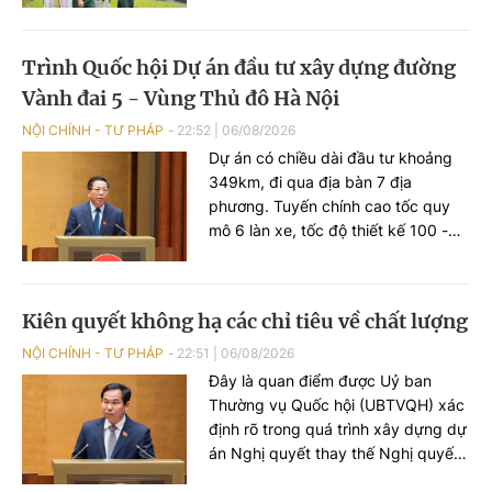
hài cốt liệt sĩ Ngô Khang Cán từ tỉnh
Quảng Ninh về quê hương, tổ chức
Lễ truy điệu và an táng tại Nghĩa
Trình Quốc hội Dự án đầu tư xây dựng đường
trang liệt sĩ Nguyên Bình, xã
Vành đai 5 - Vùng Thủ đô Hà Nội
Nguyên Bình, tỉnh Cao Bằng.
NỘI CHÍNH - TƯ PHÁP
22:52
|
06/08/2026
Dự án có chiều dài đầu tư khoảng
349km, đi qua địa bàn 7 địa
phương. Tuyến chính cao tốc quy
mô 6 làn xe, tốc độ thiết kế 100 -
120km/h; đường song hành quy mô
tối thiểu 2 làn xe, tốc độ thiết kế 60
- 80km/h. Phạm vi thực hiện giải
Kiên quyết không hạ các chỉ tiêu về chất lượng
phóng mặt bằng trên toàn bộ quy
mô mặt cắt ngang Vành đai 5. Tổng
NỘI CHÍNH - TƯ PHÁP
22:51
|
06/08/2026
diện tích đất chiếm dụng sơ bộ
Đây là quan điểm được Uỷ ban
khoảng 4.011 ha.
Thường vụ Quốc hội (UBTVQH) xác
định rõ trong quá trình xây dựng dự
án Nghị quyết thay thế Nghị quyết
số 96/2019/QH14 về công tác