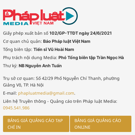
tảng thực sự thông minh, chủ động,
dựa trên dữ liệu và tạo ra giá trị gia
tăng cho công tác quản lý nhà
nước.
Giấy phép xuất bản số
102/GP-TTĐT ngày 24/6/2021
Cơ quan chủ quản:
Báo Pháp luật Việt Nam
Tổng biên tập:
Tiến sĩ Vũ Hoài Nam
Phụ trách nội dung Media:
Phó Tổng biên tập Trần Ngọc Hà
Thư ký:
NB Nguyễn Anh Tuấn
Trụ sở cơ quan: Số 42/29 Phố Nguyễn Chí Thanh, phường
Giảng Võ, TP. Hà Nội
E-mail:
phapluatmedia@gmail.com
.
Liên hệ Truyền thông - Quảng cáo trên Pháp luật Media:
0945.541.986
BẢNG GIÁ QUẢNG CÁO TẠP
BẢNG GIÁ QUẢNG CÁO
CHÍ IN
ONLINE