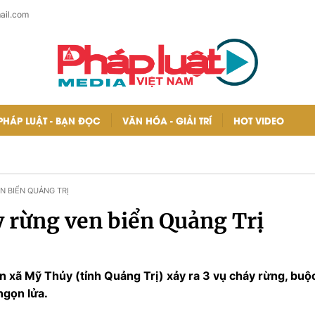
ail.com
PHÁP LUẬT - BẠN ĐỌC
VĂN HÓA - GIẢI TRÍ
HOT VIDEO
EN BIỂN QUẢNG TRỊ
áy rừng ven biển Quảng Trị
iển xã Mỹ Thủy (tỉnh Quảng Trị) xảy ra 3 vụ cháy rừng, bu
ngọn lửa.