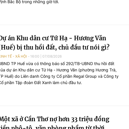
Vịnh Bắc Bộ trong những giờ tới.
Dự án Khu dân cư Tứ Hạ - Hương Văn
(Huế) bị thu hồi đất, chủ đầu tư nói gì?
KINH TẾ - XÃ HỘI
16:00
|
07/08/2026
UBND TP Huế vừa có thông báo số 292/TB-UBND thu hồi đất
của dự án Khu dân cư Tứ Hạ - Hương Văn (phường Hương Trà,
TP Huế) do Liên danh Công ty Cổ phần Regal Group và Công ty
Cổ phần Tập đoàn Đất Xanh làm chủ đầu tư.
Một xã ở Cần Thơ nợ hơn 33 triệu đồng
tiền phô-tô, văn phòng phẩm từ thời