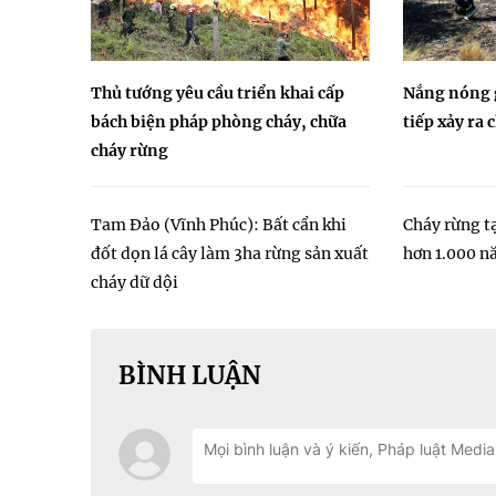
Thủ tướng yêu cầu triển khai cấp
Nắng nóng g
bách biện pháp phòng cháy, chữa
tiếp xảy ra 
cháy rừng
Tam Đảo (Vĩnh Phúc): Bất cẩn khi
Cháy rừng t
đốt dọn lá cây làm 3ha rừng sản xuất
hơn 1.000 nă
cháy dữ dội
BÌNH LUẬN