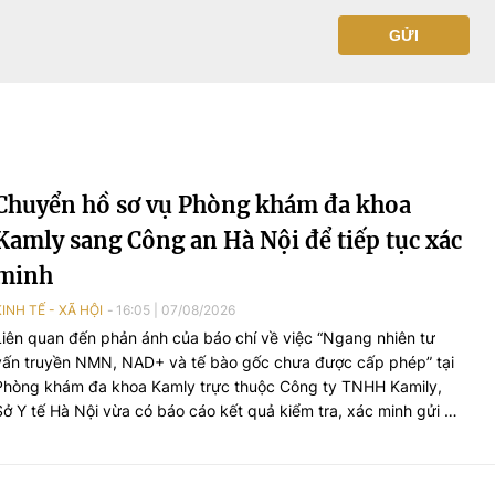
GỬI
Chuyển hồ sơ vụ Phòng khám đa khoa
Kamly sang Công an Hà Nội để tiếp tục xác
minh
KINH TẾ - XÃ HỘI
16:05
|
07/08/2026
Liên quan đến phản ánh của báo chí về việc “Ngang nhiên tư
vấn truyền NMN, NAD+ và tế bào gốc chưa được cấp phép” tại
Phòng khám đa khoa Kamly trực thuộc Công ty TNHH Kamily,
Sở Y tế Hà Nội vừa có báo cáo kết quả kiểm tra, xác minh gửi Bộ
Y tế và UBND TP.Hà Nội.