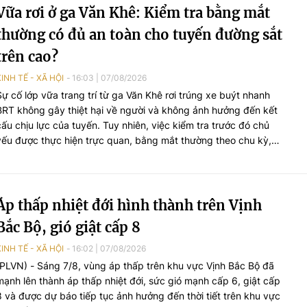
Vữa rơi ở ga Văn Khê: Kiểm tra bằng mắt
thường có đủ an toàn cho tuyến đường sắt
trên cao?
KINH TẾ - XÃ HỘI
16:03
|
07/08/2026
Sự cố lớp vữa trang trí từ ga Văn Khê rơi trúng xe buýt nhanh
BRT không gây thiệt hại về người và không ảnh hưởng đến kết
cấu chịu lực của tuyến. Tuy nhiên, việc kiểm tra trước đó chủ
yếu được thực hiện trực quan, bằng mắt thường theo chu kỳ,
trong khi một số hạng mục chưa được đánh giá chuyên sâu
bằng máy móc, thiết bị chuyên dụng. Sau nhiều lần đôn đốc và
kết quả kiểm định chậm so với yêu cầu, Công ty TNHH MTV
Đường sắt Hà Nội đã lập phương án rà soát, sửa chữa tại 12 nhà
Áp thấp nhiệt đới hình thành trên Vịnh
ga với kinh phí dự toán hơn 1,1 tỷ đồng.
Bắc Bộ, gió giật cấp 8
KINH TẾ - XÃ HỘI
16:02
|
07/08/2026
(PLVN) - Sáng 7/8, vùng áp thấp trên khu vực Vịnh Bắc Bộ đã
mạnh lên thành áp thấp nhiệt đới, sức gió mạnh cấp 6, giật cấp
8 và được dự báo tiếp tục ảnh hưởng đến thời tiết trên khu vực