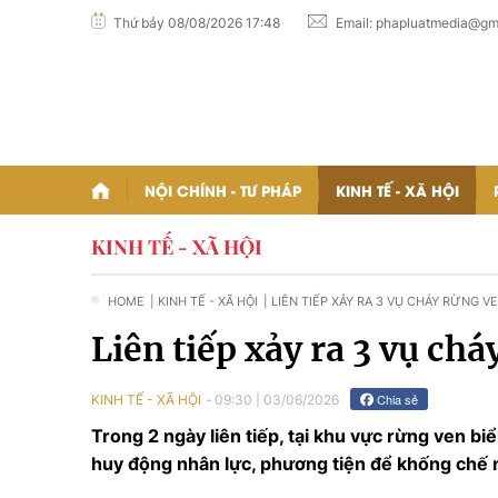
Thứ bảy 08/08/2026 17:48
Email:
phapluatmedia@gm
NỘI CHÍNH - TƯ PHÁP
KINH TẾ - XÃ HỘI
KINH TẾ - XÃ HỘI
HOME
| KINH TẾ - XÃ HỘI
| LIÊN TIẾP XẢY RA 3 VỤ CHÁY RỪNG V
Liên tiếp xảy ra 3 vụ ch
Chia sẻ
KINH TẾ - XÃ HỘI
09:30
|
03/06/2026
Trong 2 ngày liên tiếp, tại khu vực rừng ven b
huy động nhân lực, phương tiện để khống chế 