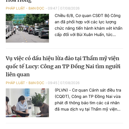
PHÁP LUẬT - BẠN ĐỌC
09:47
|
07/08/2026
Chiều 6/8, Cơ quan CSĐT Bộ Công
an đã phối hợp với các lực lượng
chức năng tiến hành khám xét khẩn
cấp đối với Bùi Xuân Huấn, tức
Huấn Hoa Hồng.
Vụ việc có dấu hiệu lừa đảo tại Thẩm mỹ viện
quốc tế Lucy: Công an TP Đồng Nai tìm người
liên quan
PHÁP LUẬT - BẠN ĐỌC
09:45
|
07/08/2026
(PLVN) - Cơ quan Cảnh sát điều tra
(CQĐT), Công an TP Đồng Nai vừa
phát đi thông báo tìm các cá nhân
đã mua dịch vụ tại Thẩm mỹ viện
quốc tế (TMV) Lucy để phục vụ
điều tra.