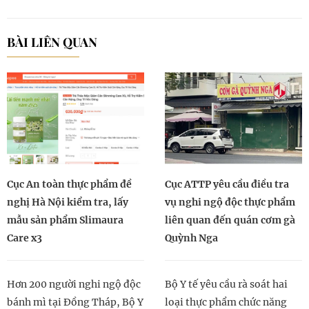
BÀI LIÊN QUAN
Cục An toàn thực phẩm đề
Cục ATTP yêu cầu điều tra
nghị Hà Nội kiểm tra, lấy
vụ nghi ngộ độc thực phẩm
mẫu sản phẩm Slimaura
liên quan đến quán cơm gà
Care x3
Quỳnh Nga
Hơn 200 người nghi ngộ độc
Bộ Y tế yêu cầu rà soát hai
bánh mì tại Đồng Tháp, Bộ Y
loại thực phẩm chức năng