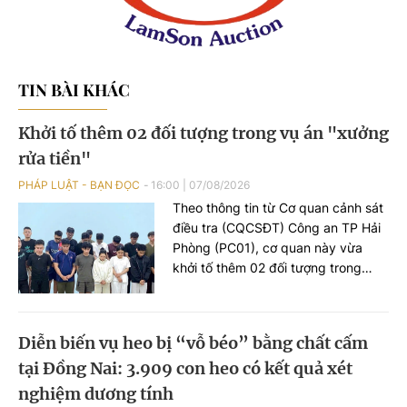
TIN BÀI KHÁC
Khởi tố thêm 02 đối tượng trong vụ án "xưởng
rửa tiền"
PHÁP LUẬT - BẠN ĐỌC
16:00
|
07/08/2026
Theo thông tin từ Cơ quan cảnh sát
điều tra (CQCSĐT) Công an TP Hải
Phòng (PC01), cơ quan này vừa
khởi tố thêm 02 đối tượng trong
đường dây tổ chức đánh bạc xuyên
quốc gia, gồm Nguyễn An Huy (SN
2005), trú tại phường Hạc Thành,
Diễn biến vụ heo bị “vỗ béo” bằng chất cấm
tỉnh Thanh Hoá và đối tượng Hoàng
tại Đồng Nai: 3.909 con heo có kết quả xét
Xuân Đức (SN 2003), trú tại phường
Châu Sơn, tỉnh Ninh Bình, 02 đối
nghiệm dương tính