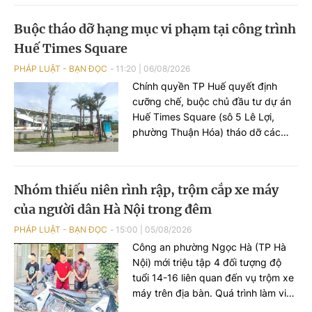
đối tượng được đi chữa bệnh bắt
buộc.
Buộc tháo dỡ hạng mục vi phạm tại công trình
Huế Times Square
PHÁP LUẬT - BẠN ĐỌC
11:20
|
06/08/2026
Chính quyền TP Huế quyết định
cưỡng chế, buộc chủ đầu tư dự án
Huế Times Square (sô 5 Lê Lợi,
phường Thuận Hóa) tháo dỡ các
hạng mục xây dựng sai phép tại
công trình này.
Nhóm thiếu niên rình rập, trộm cắp xe máy
của người dân Hà Nội trong đêm
PHÁP LUẬT - BẠN ĐỌC
15:00
|
05/08/2026
Công an phường Ngọc Hà (TP Hà
Nội) mới triệu tập 4 đối tượng độ
tuổi 14-16 liên quan đến vụ trộm xe
máy trên địa bàn. Quá trình làm việc
với lực lượng chức năng, các đối