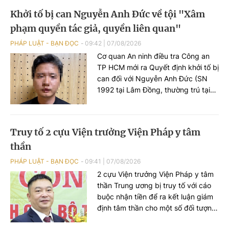
Xuân Cẩm.
Khởi tố bị can Nguyễn Anh Đức về tội "Xâm
phạm quyền tác giả, quyền liên quan"
PHÁP LUẬT - BẠN ĐỌC
09:42
|
07/08/2026
Cơ quan An ninh điều tra Công an
TP HCM mới ra Quyết định khởi tố bị
can đối với Nguyễn Anh Đức (SN
1992 tại Lâm Đồng, thường trú tại
TP HCM) để điều tra về tội "Xâm
phạm quyền tác giả, quyền liên
quan" theo khoản 2 Điều 225 Bộ
Truy tố 2 cựu Viện trưởng Viện Pháp y tâm
luật Hình sự năm 2015.
thần
PHÁP LUẬT - BẠN ĐỌC
09:41
|
07/08/2026
2 cựu Viện trưởng Viện Pháp y tâm
thần Trung ương bị truy tố với cáo
buộc nhận tiền để ra kết luận giám
định tâm thần cho một số đối tượng
không đúng thực trạng bệnh để các