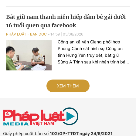
tượng khai còn thực hiện vụ trộm
khác ở phường Đông Ngạc.
Bắt giữ nam thanh niên hiếp dâm bé gái dưới
16 tuổi quen qua facebook
PHÁP LUẬT - BẠN ĐỌC
14:59
|
05/08/2026
Công an xã Văn Giang phối hợp
Phòng Cảnh sát hình sự Công an
tỉnh Hưng Yên truy xét, bắt giữ
Sùng A Trình sau khi nhận trình báo
của bé gái 15 tuổi về việc bị đối
tượng hiếp dâm.
XEM THÊM
Giấy phép xuất bản số
102/GP-TTĐT ngày 24/6/2021