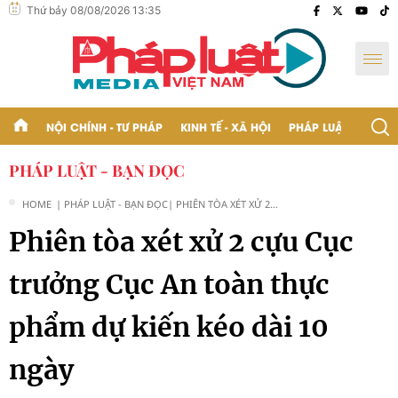
Thứ bảy 08/08/2026 13:35
NỘI CHÍNH - TƯ PHÁP
KINH TẾ - XÃ HỘI
PHÁP LUẬT - BẠN Đ
PHÁP LUẬT - BẠN ĐỌC
HOME
| PHÁP LUẬT - BẠN ĐỌC
| PHIÊN TÒA XÉT XỬ 2
CỰU CỤC TRƯỞNG CỤC
Phiên tòa xét xử 2 cựu Cục
AN TOÀN THỰC PHẨM
DỰ KIẾN KÉO DÀI 10
NGÀY
trưởng Cục An toàn thực
phẩm dự kiến kéo dài 10
ngày