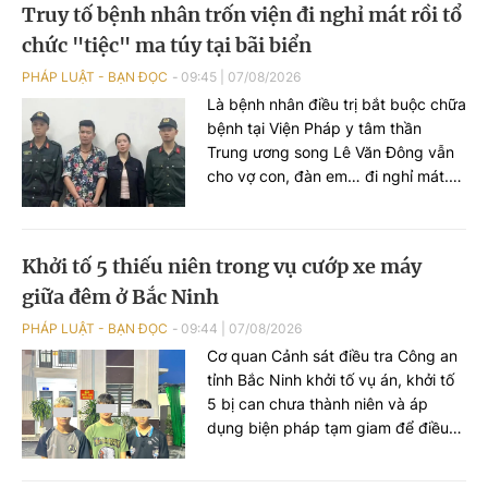
Truy tố bệnh nhân trốn viện đi nghỉ mát rồi tổ
chức "tiệc" ma túy tại bãi biển
PHÁP LUẬT - BẠN ĐỌC
09:45
|
07/08/2026
Là bệnh nhân điều trị bắt buộc chữa
bệnh tại Viện Pháp y tâm thần
Trung ương song Lê Văn Đông vẫn
cho vợ con, đàn em… đi nghỉ mát.
Trước khi đi chơi, anh ta trốn viện đi
mua ma túy rồi tổ chức sử dụng
ngoài bãi biển. VKSND TP Hà Nội
Khởi tố 5 thiếu niên trong vụ cướp xe máy
đã ban hành cáo trạng truy tố Lê
giữa đêm ở Bắc Ninh
Văn Đông cùng loạt đối tượng...
PHÁP LUẬT - BẠN ĐỌC
09:44
|
07/08/2026
Cơ quan Cảnh sát điều tra Công an
tỉnh Bắc Ninh khởi tố vụ án, khởi tố
5 bị can chưa thành niên và áp
dụng biện pháp tạm giam để điều
tra về hành vi "Cướp tài sản" sau vụ
cướp xe máy xảy ra trên địa bàn xã