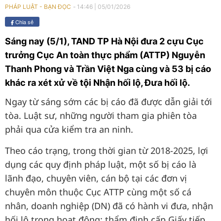
14:46
|
05/01/2026
PHÁP LUẬT - BẠN ĐỌC
Chia sẻ
Sáng nay (5/1), TAND TP Hà Nội đưa 2 cựu Cục
trưởng Cục An toàn thực phẩm (ATTP) Nguyễn
Thanh Phong và Trần Việt Nga cùng và 53 bị cáo
khác ra xét xử về tội Nhận hối lộ, Đưa hối lộ.
Ngay từ sáng sớm các bị cáo đã được dẫn giải tới
tòa. Luật sư, những người tham gia phiên tòa
phải qua cửa kiểm tra an ninh.
Theo cáo trạng, trong thời gian từ 2018-2025, lợi
dụng các quy định pháp luật, một số bị cáo là
lãnh đạo, chuyên viên, cán bộ tại các đơn vị
chuyên môn thuộc Cục ATTP cùng một số cá
nhân, doanh nghiệp (DN) đã có hành vi đưa, nhận
hối lộ trong hoạt động: thẩm định cấp Giấy tiếp