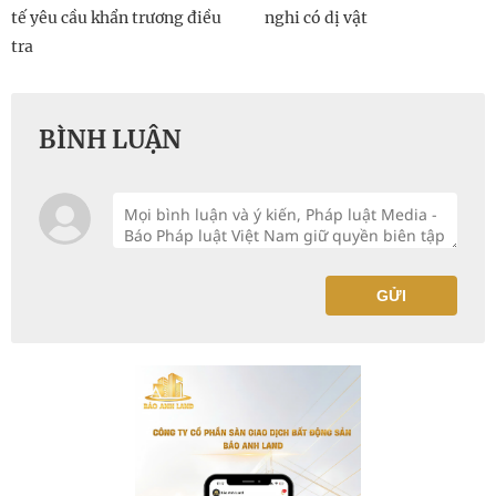
tế yêu cầu khẩn trương điều
nghi có dị vật
tra
BÌNH LUẬN
GỬI