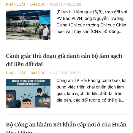
tượng này bị khởi tố tội danh “Đánh
PHÁP LUẬT - BẠN ĐỌC
15:59
|
07/08/2026
bạc”.
(PLVN) - Hôm qua (6/8), trao đổi với
PV Báo PLVN, ông Nguyễn Trường
Giang (Chi cục trưởng Chi cục Chăn
nuôi và Thủy sản (CN&TS) Đồng
Nai) đã thông tin diễn biến sự việc
phát hiện hàng nghìn con heo
dương tính với chất cấm Salbutamol
Cảnh giác thủ đoạn giả danh cán bộ làm sạch
(thuộc nhóm Beta-agonist, chất tạo
dữ liệu đất đai
nạc bị cấm sử dụng trong chăn
nuôi) tại nhiều cơ sở chăn nuôi, thu
PHÁP LUẬT - BẠN ĐỌC
11:12
|
07/08/2026
gom trên địa bàn.
Công an TP Hải Phòng cảnh báo, lợi
dụng việc triển khai chiến dịch làm
giàu, làm sạch dữ liệu đất đai trên
địa bàn, các đối tượng có thể giả
danh cán bộ địa chính hoặc Công
an để tiếp cận, thu thập thông tin
cá nhân, phát tán mã độc và chiếm
Bộ Công an khám xét khẩn cấp nơi ở của Huấn
đoạt tài sản của người dân.
Hoa Hồng