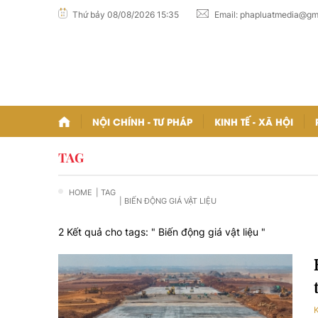
Thứ bảy 08/08/2026 15:35
Email:
phapluatmedia@gm
NỘI CHÍNH - TƯ PHÁP
KINH TẾ - XÃ HỘI
TAG
HOME
| TAG
| BIẾN ĐỘNG GIÁ VẬT LIỆU
2 Kết quả cho tags: "
Biến động giá vật liệu
"