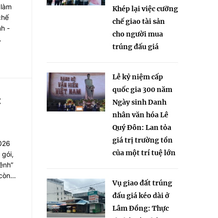
 làm
Khép lại việc cưỡng
chế
chế giao tài sản
h -
cho người mua
trúng đấu giá
à
 về
Lễ kỷ niệm cấp
quốc gia 300 năm
:
Ngày sinh Danh
nhân văn hóa Lê
Quý Đôn: Lan tỏa
giá trị trường tồn
2026
của một trí tuệ lớn
 gói,
ênh”
 còn
Vụ giao đất trúng
ện cơ
đấu giá kéo dài ở
5/CĐ-
Lâm Đồng: Thực