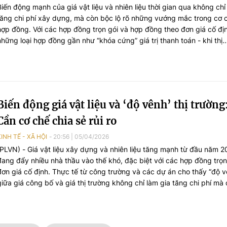
Biến động mạnh của giá vật liệu và nhiên liệu thời gian qua không chỉ
tăng chi phí xây dựng, mà còn bộc lộ rõ những vướng mắc trong cơ 
hợp đồng. Với các hợp đồng trọn gói và hợp đồng theo đơn giá cố địn
những loại hợp đồng gần như “khóa cứng” giá trị thanh toán - khi thị
trường biến động nhanh, phần lớn rủi ro thực tế đang dồn về phía nh
thầu. Đây cũng là vấn đề đặt ra trong quá trình thực hiện các chỉ đạo
quản lý, bình ổn giá vật liệu xây dựng và bảo đảm tiến độ dự án.
Biến động giá vật liệu và ‘độ vênh’ thị trường
Cần cơ chế chia sẻ rủi ro
KINH TẾ - XÃ HỘI
20:56
|
05/04/2026
(PLVN) - Giá vật liệu xây dựng và nhiên liệu tăng mạnh từ đầu năm 
đang đẩy nhiều nhà thầu vào thế khó, đặc biệt với các hợp đồng trọn
đơn giá cố định. Thực tế từ công trường và các dự án cho thấy “độ v
giữa giá công bố và giá thị trường không chỉ làm gia tăng chi phí mà
tiềm ẩn nguy cơ chậm tiến độ, đặt ra yêu cầu cấp thiết phải hoàn thi
chế điều hành theo tinh thần Chỉ thị số 03-CT/TW và Công điện số 2
TTg của Thủ tướng Chính phủ.