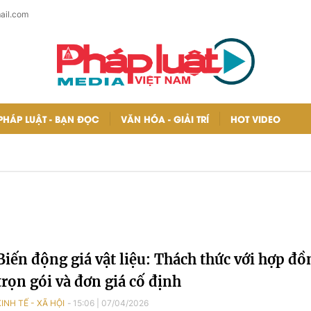
ail.com
PHÁP LUẬT - BẠN ĐỌC
VĂN HÓA - GIẢI TRÍ
HOT VIDEO
Biến động giá vật liệu: Thách thức với hợp đồ
trọn gói và đơn giá cố định
KINH TẾ - XÃ HỘI
15:06
|
07/04/2026