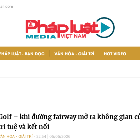
ail.com
PHÁP LUẬT - BẠN ĐỌC
VĂN HÓA - GIẢI TRÍ
HOT VIDEO
Golf – khi đường fairway mở ra không gian c
trí tuệ và kết nối
VĂN HÓA - GIẢI TRÍ
22:54
|
05/05/2026