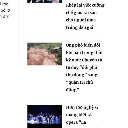
ý tộc.
Khép lại việc cưỡng
 bỏ lỡ
chế giao tài sản
à đời
cho người mua
trúng đấu giá
Ứng phó biến đổi
khí hậu trong thời
kỳ mới: Chuyển từ
tư duy “đối phó
thụ động” sang
“quản trị chủ
động”
Hơn 100 nghệ sĩ
mang kiệt tác
opera “La