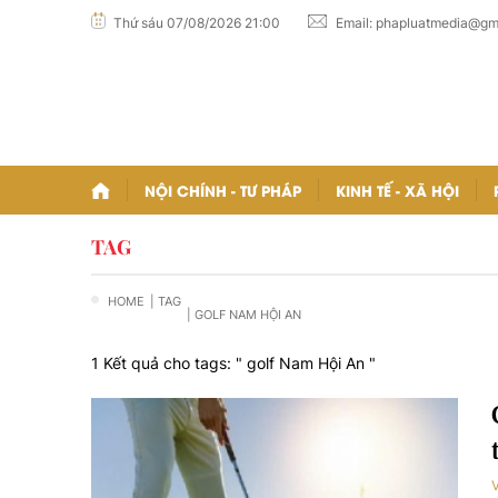
Thứ sáu 07/08/2026 21:00
Email:
phapluatmedia@gm
NỘI CHÍNH - TƯ PHÁP
KINH TẾ - XÃ HỘI
TAG
HOME
| TAG
| GOLF NAM HỘI AN
1 Kết quả cho tags: "
golf Nam Hội An
"