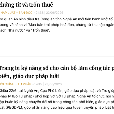
chứng từ và trốn thuế
PHÁP LUẬT - BẠN ĐỌC
21:38
|
23/06/2026
Cơ quan An ninh điều tra Công an tỉnh Nghệ An mới tiến hành khởi tố 
tượng về hành vi “Mua bán trái phép hoá đơn, chứng từ thu nộp ngâ
sách Nhà nước” và “Trốn thuế”.
Trang bị kỹ năng số cho cán bộ làm công tác 
biến, giáo dục pháp luật
NỘI CHÍNH - TƯ PHÁP
14:15
|
23/06/2026
Chiều 22/6, tại Nghệ An, Cục Phổ biến, giáo dục pháp luật và Trợ giú
pháp lý (Bộ Tư pháp) phối hợp với Sở Tư pháp Nghệ An tổ chức hội n
tập huấn kỹ năng chuyển đổi số trong công tác phổ biến, giáo dục 
luật (PBGDPL), góp phần nâng cao hiệu quả tuyên truyền pháp luật t
môi trường số.