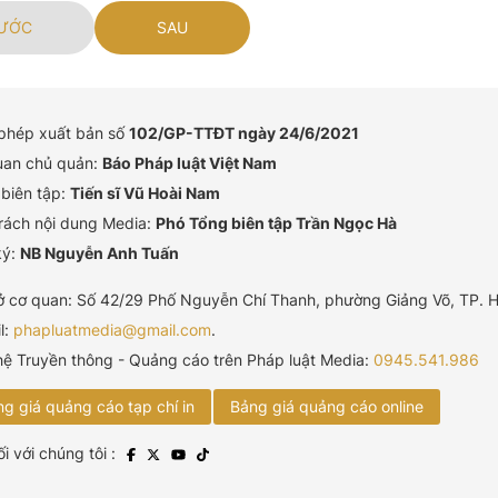
ƯỚC
SAU
 phép xuất bản số
102/GP-TTĐT ngày 24/6/2021
uan chủ quản:
Báo Pháp luật Việt Nam
biên tập:
Tiến sĩ Vũ Hoài Nam
rách nội dung Media:
Phó Tổng biên tập Trần Ngọc Hà
ký:
NB Nguyễn Anh Tuấn
ở cơ quan: Số 42/29 Phố Nguyễn Chí Thanh, phường Giảng Võ, TP. H
l:
phapluatmedia@gmail.com
.
hệ Truyền thông - Quảng cáo trên Pháp luật Media:
0945.541.986
g giá quảng cáo tạp chí in
Bảng giá quảng cáo online
ối với chúng tôi :