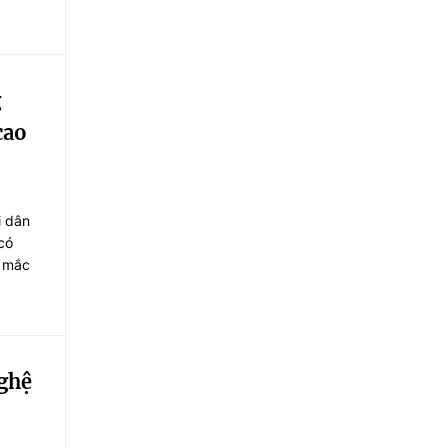
g
cao
i dân
có
p mắc
Nghệ