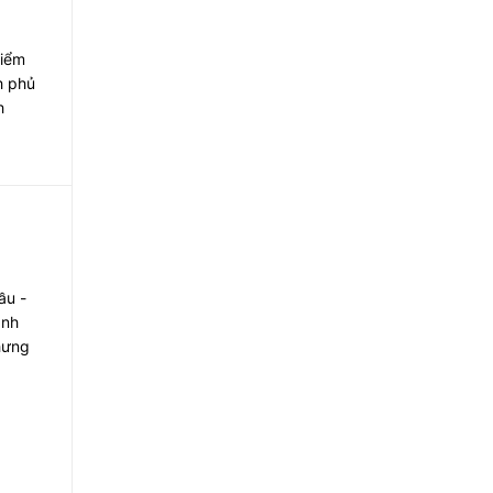
kiểm
h phủ
h
ầu -
ảnh
hưng