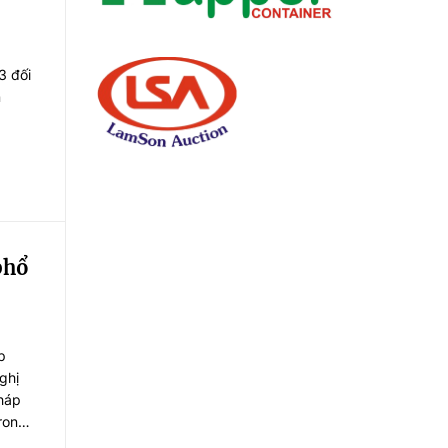
3 đối
n
phổ
p
ghị
pháp
rong