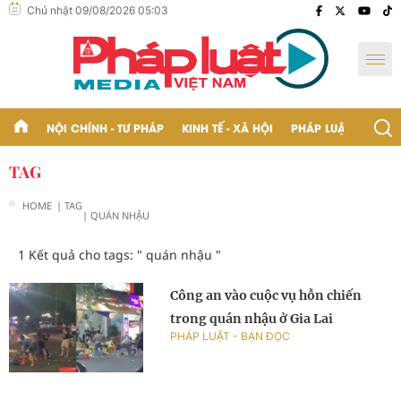
Chủ nhật 09/08/2026 05:03
NỘI CHÍNH - TƯ PHÁP
KINH TẾ - XÃ HỘI
PHÁP LUẬT - BẠN Đ
TAG
HOME
| TAG
| QUÁN NHẬU
1 Kết quả cho tags: "
quán nhậu
"
Công an vào cuộc vụ hỗn chiến
trong quán nhậu ở Gia Lai
PHÁP LUẬT - BẠN ĐỌC