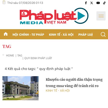
Thứ sáu 07/08/2026 01:13
NỘI CHÍNH - TƯ PHÁP
KINH TẾ - XÃ HỘI
PHÁP LUẬT - BẠN Đ
TAG
HOME
| TAG
| QUY ĐỊNH PHÁP LUẬT
4 Kết quả cho tags: "
quy định pháp luật
"
Khuyến cáo người dân thận trọng
trong mua vàng để tránh rủi ro
KINH TẾ - XÃ HỘI