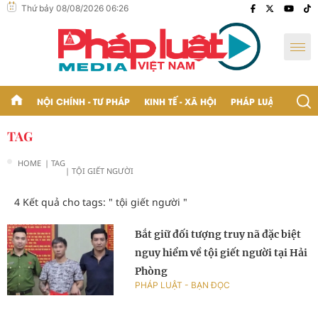
Thứ bảy 08/08/2026 06:26
NỘI CHÍNH - TƯ PHÁP
KINH TẾ - XÃ HỘI
PHÁP LUẬT - BẠN Đ
TAG
HOME
| TAG
| TỘI GIẾT NGƯỜI
4 Kết quả cho tags: "
tội giết người
"
Bắt giữ đối tượng truy nã đặc biệt
nguy hiểm về tội giết người tại Hải
Phòng
PHÁP LUẬT - BẠN ĐỌC