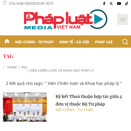
Chủ nhật 09/08/2026 18:31
NỘI CHÍNH - TƯ PHÁP
KINH TẾ - XÃ HỘI
PHÁP LUẬT - BẠN Đ
TAG
HOME
| TAG
| VIỆN CHIẾN LƯỢC VÀ KHOA HỌC PHÁP LÝ
2 Kết quả cho tags: "
Viện Chiến lược và Khoa học pháp lý
"
Ký kết Thoả thuận hợp tác giữa 4
đơn vị thuộc Bộ Tư pháp
NỘI CHÍNH - TƯ PHÁP