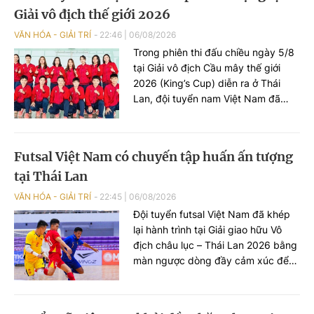
Giải vô địch thế giới 2026
VĂN HÓA - GIẢI TRÍ
22:46
|
06/08/2026
Trong phiên thi đấu chiều ngày 5/8
tại Giải vô địch Cầu mây thế giới
2026 (King’s Cup) diễn ra ở Thái
Lan, đội tuyển nam Việt Nam đã
cống hiến những màn so tài kịch
tính và ghi dấu ấn đậm nét với hai
chiến thắng thuyết phục trước
Futsal Việt Nam có chuyến tập huấn ấn tượng
Singapore và Iraq.
tại Thái Lan
VĂN HÓA - GIẢI TRÍ
22:45
|
06/08/2026
Đội tuyển futsal Việt Nam đã khép
lại hành trình tại Giải giao hữu Vô
địch châu lục – Thái Lan 2026 bằng
màn ngược dòng đầy cảm xúc để
cầm hòa chủ nhà Thái Lan với tỷ số
3-3 ở lượt trận cuối.