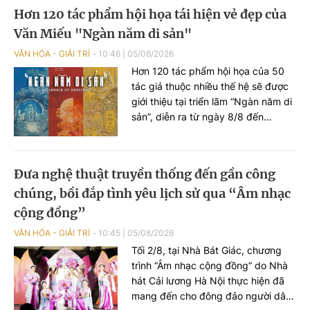
thiệu những giá trị nổi bật về thiên
Hơn 120 tác phẩm hội họa tái hiện vẻ đẹp của
nhiên, văn hóa, con người, môi
Văn Miếu "Ngàn năm di sản"
trường đầu tư và tiềm năng phát
triển của Quảng Ninh tới bạn bè
VĂN HÓA - GIẢI TRÍ
10:46
|
05/08/2026
quốc tế...
Hơn 120 tác phẩm hội họa của 50
tác giả thuộc nhiều thế hệ sẽ được
giới thiệu tại triển lãm “Ngàn năm di
sản”, diễn ra từ ngày 8/8 đến
25/9/2026 tại Nhà Thái Học (Văn
Miếu - Quốc Tử Giám, Hà Nội). Sự
kiện nằm trong chuỗi hoạt động kỷ
Đưa nghệ thuật truyền thống đến gần công
niệm 950 năm Quốc Tử Giám
chúng, bồi đắp tình yêu lịch sử qua “Âm nhạc
(1076-2026), đồng thời hướng tới
kỷ niệm 81 năm Ngày Quốc khánh
cộng đồng”
nước Cộng hòa xã hội chủ nghĩa
VĂN HÓA - GIẢI TRÍ
10:45
|
05/08/2026
Việt Nam (02/9/1945 - 02/9/2026).
Tối 2/8, tại Nhà Bát Giác, chương
trình “Âm nhạc cộng đồng” do Nhà
hát Cải lương Hà Nội thực hiện đã
mang đến cho đông đảo người dân