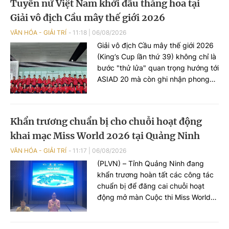
Tuyển nữ Việt Nam khởi đầu thăng hoa tại
Giải vô địch Cầu mây thế giới 2026
VĂN HÓA - GIẢI TRÍ
11:18
|
06/08/2026
Giải vô địch Cầu mây thế giới 2026
(King’s Cup lần thứ 39) không chỉ là
bước "thử lửa" quan trọng hướng tới
ASIAD 20 mà còn ghi nhận phong
độ ấn tượng của đội tuyển nữ Việt
Nam với chuỗi trận toàn thắng ngay
trong những ngày thi đấu đầu tiên.
Khẩn trương chuẩn bị cho chuỗi hoạt động
khai mạc Miss World 2026 tại Quảng Ninh
VĂN HÓA - GIẢI TRÍ
11:17
|
06/08/2026
(PLVN) – Tỉnh Quảng Ninh đang
khẩn trương hoàn tất các công tác
chuẩn bị để đăng cai chuỗi hoạt
động mở màn Cuộc thi Miss World
2026 lần thứ 73. Chương trình diễn
ra tại Quảng Ninh là cơ hội để giới