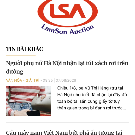
TIN BÀI KHÁC
Người phụ nữ Hà Nội nhận lại túi xách rơi trên
đường
VĂN HÓA - GIẢI TRÍ
09:35
|
07/08/2026
Chiều 1/8, bà Vũ Thị Hằng (trú tại
Hà Nội) cho biết đã nhận lại đầy đủ
toàn bộ tài sản cùng giấy tờ tùy
thân quan trọng bị đánh rơi trước
đó, nhờ hành động đẹp của một
người dân ở quận Bắc Từ Liêm và
sự hỗ trợ kịp thời từ Văn phòng Bộ
Cầu mây nam Việt Nam bứt phá ấn tượng tại
Khoa học và Công nghệ.