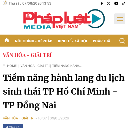
Thứ sáu 07/08/2026 13:53
NỘI CHÍNH - TƯ PHÁP
KINH TẾ - XÃ HỘI
PHÁP LUẬT - BẠN Đ
VĂN HÓA - GIẢI TRÍ
HOME
| VĂN HÓA - GIẢI TRÍ
| TIỀM NĂNG HÀNH
LANG DU LỊCH SINH
Tiềm năng hành lang du lịch
THÁI TP HỒ CHÍ MINH -
TP ĐỒNG NAI
sinh thái TP Hồ Chí Minh -
TP Đồng Nai
10:07
|
09/05/2026
VĂN HÓA - GIẢI TRÍ
Chia sẻ