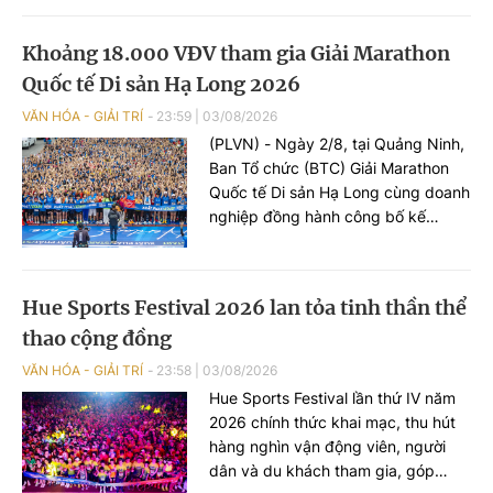
mình mạnh mẽ.
Khoảng 18.000 VĐV tham gia Giải Marathon
Quốc tế Di sản Hạ Long 2026
VĂN HÓA - GIẢI TRÍ
23:59
|
03/08/2026
(PLVN) - Ngày 2/8, tại Quảng Ninh,
Ban Tổ chức (BTC) Giải Marathon
Quốc tế Di sản Hạ Long cùng doanh
nghiệp đồng hành công bố kế
hoạch tổ chức mùa giải 2026.
Hue Sports Festival 2026 lan tỏa tinh thần thể
thao cộng đồng
VĂN HÓA - GIẢI TRÍ
23:58
|
03/08/2026
Hue Sports Festival lần thứ IV năm
2026 chính thức khai mạc, thu hút
hàng nghìn vận động viên, người
dân và du khách tham gia, góp