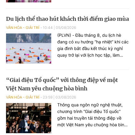
và du khách một không gian nghệ
thuật đa sắc, nơi những làn điệu cải
lương, ca cổ, tân cổ và các tiết mục
Du lịch thể thao hút khách thời điểm giao mùa
múa hòa quyện trong không gian
của phố đi bộ hồ Hoàn Kiếm. Đặc
VĂN HÓA - GIẢI TRÍ
10:44
|
05/08/2026
biệt, chương trình có sự giao lưu
(PLVN) - Đầu tháng 8, du lịch hè
của các nghệ sĩ đến từ phương
đang có xu hướng “hạ nhiệt” khi các
Nam, góp phần tạo nên cuộc gặp
gia đình bắt đầu kết thúc kỳ nghỉ
gỡ nghệ thuật giàu cảm xúc.
quay trở lại với lịch học tập, làm
việc. Trong khi đây cũng là khoảng
thời gian du lịch mùa thu, du lịch
quốc tế chưa thật sự “bùng nổ”. Vì
“Giai điệu Tổ quốc” với thông điệp về một
vậy, những giải đấu thể thao hứa
Việt Nam yêu chuộng hòa bình
hẹn sẽ thu hút lượng lớn du khách.
VĂN HÓA - GIẢI TRÍ
23:59
|
03/08/2026
Thông qua ngôn ngữ nghệ thuật,
chương trình “Giai điệu Tổ quốc”
gồm hai truyền tải thông điệp về
một Việt Nam yêu chuộng hòa bình,
nhân văn, hội nhập và đang vươn