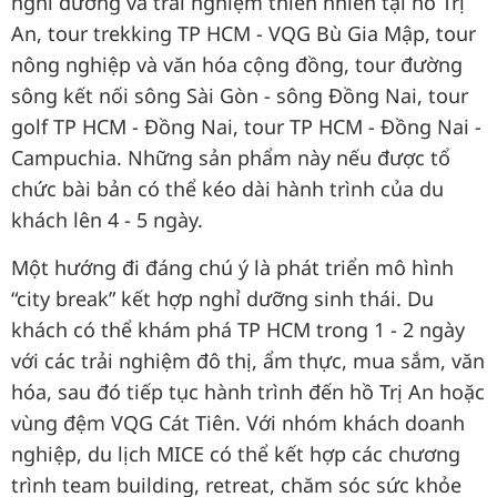
nghỉ dưỡng và trải nghiệm thiên nhiên tại hồ Trị
An, tour trekking TP HCM - VQG Bù Gia Mập, tour
nông nghiệp và văn hóa cộng đồng, tour đường
sông kết nối sông Sài Gòn - sông Đồng Nai, tour
golf TP HCM - Đồng Nai, tour TP HCM - Đồng Nai -
Campuchia. Những sản phẩm này nếu được tổ
chức bài bản có thể kéo dài hành trình của du
khách lên 4 - 5 ngày.
Một hướng đi đáng chú ý là phát triển mô hình
“city break” kết hợp nghỉ dưỡng sinh thái. Du
khách có thể khám phá TP HCM trong 1 - 2 ngày
với các trải nghiệm đô thị, ẩm thực, mua sắm, văn
hóa, sau đó tiếp tục hành trình đến hồ Trị An hoặc
vùng đệm VQG Cát Tiên. Với nhóm khách doanh
nghiệp, du lịch MICE có thể kết hợp các chương
trình team building, retreat, chăm sóc sức khỏe