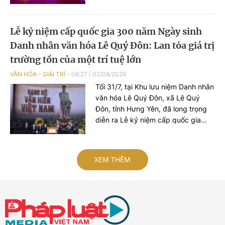
phần lan tỏa phong trào rèn luyện
sức khỏe và quảng bá hình ảnh TP
Huế năng động, giàu bản sắc.
Lễ kỷ niệm cấp quốc gia 300 năm Ngày sinh
Danh nhân văn hóa Lê Quý Đôn: Lan tỏa giá trị
trường tồn của một trí tuệ lớn
VĂN HÓA - GIẢI TRÍ
08:27
|
02/08/2026
Tối 31/7, tại Khu lưu niệm Danh nhân
văn hóa Lê Quý Đôn, xã Lê Quý
Đôn, tỉnh Hưng Yên, đã long trọng
diễn ra Lễ kỷ niệm cấp quốc gia
300 năm Ngày sinh Danh nhân văn
hóa Lê Quý Đôn (1726-2026), đón
nhận Nghị quyết của Unessco cùng
XEM THÊM
Việt Nam kỷ niệm 300 năm Ngày
sinh Lê Quý Đôn. Trong khuôn khổ
sự kiện còn có Chương trình nghệ
thuật đặc biệt "Rạng rỡ văn hiến
Việt Nam".