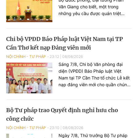
cơ quan quản lý.
Văn Giang cho biết, một trong
những yêu cầu được quán triệt
trong tiếp thu, chỉnh lý dự án Luật
Phòng, chống phổ biến vũ khí hủy
diệt hàng loạt là bảo đảm quốc
Chi bộ VPĐD Báo Pháp luật Việt Nam tại TP
phòng, an ninh quốc gia nhưng
Cần Thơ kết nạp Đảng viên mới
không cản trở hoạt động dân sự,
sản xuất, kinh doanh, nghiên cứu
NỘI CHÍNH - TƯ PHÁP
23:12
|
08/08/2026
khoa học và đổi mới sáng tạo hợp
Sáng 7/8, Chi bộ Văn phòng đại
pháp.
diện (VPĐD) Báo Pháp luật Việt
Nam tại TP Cần Thơ tổ chức Lễ kết
nạp đảng viên mới cho quần chúng
Nguyễn Lê Thị Anh Như - Phóng
viên VPĐD tại TP Cần Thơ.
Bộ Tư pháp trao Quyết định nghỉ hưu cho
công chức
NỘI CHÍNH - TƯ PHÁP
23:10
|
08/08/2026
Ngày 7/8, Thứ trưởng Bộ Tư pháp