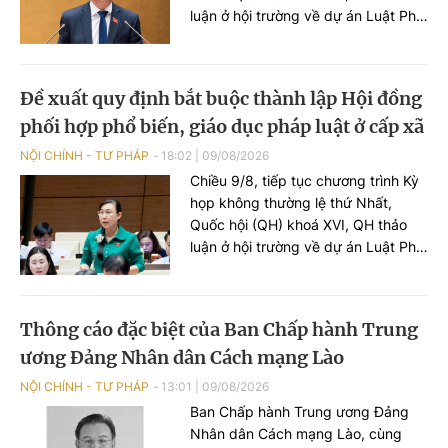
luận ở hội trường về dự án Luật Phổ
biến, giáo dục pháp luật (PBGDPL)
(sửa đổi). Cuối phiên họp, Bộ trưởng
Bộ Tư pháp Hoàng Thanh Tùng đã
Đề xuất quy định bắt buộc thành lập Hội đồng
có phát biểu tiếp thu, giải trình, làm
phối hợp phổ biến, giáo dục pháp luật ở cấp xã
rõ ý kiến đại biểu nêu tại phiên họp.
NỘI CHÍNH - TƯ PHÁP
18:02
|
09/08/2026
Chiều 9/8, tiếp tục chương trình Kỳ
họp không thường lệ thứ Nhất,
Quốc hội (QH) khoá XVI, QH thảo
luận ở hội trường về dự án Luật Phổ
biến, giáo dục pháp luật (PBGDPL)
(sửa đổi). Nhiều ý kiến đại biểu đề
nghị quy định bắt buộc thành lập
Thông cáo đặc biệt của Ban Chấp hành Trung
Hội đồng phối hợp PBGDPL ở cấp
ương Đảng Nhân dân Cách mạng Lào
xã tại Luật.
NỘI CHÍNH - TƯ PHÁP
13:01
|
09/08/2026
Ban Chấp hành Trung ương Đảng
Nhân dân Cách mạng Lào, cùng