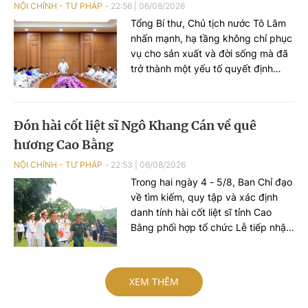
NỘI CHÍNH - TƯ PHÁP
22:56
|
06/08/2026
Tổng Bí thư, Chủ tịch nước Tô Lâm
nhấn mạnh, hạ tầng không chỉ phục
vụ cho sản xuất và đời sống mà đã
trở thành một yếu tố quyết định
năng lực cạnh tranh quốc gia. Hạ
tầng phải trở thành một ngành kinh
tế chiến lược, tạo ra thị trường lớn
Đón hài cốt liệt sĩ Ngô Khang Cán về quê
để phát triển năng lực sản xuất
hương Cao Bằng
trong nước.
NỘI CHÍNH - TƯ PHÁP
22:53
|
06/08/2026
Trong hai ngày 4 - 5/8, Ban Chỉ đạo
về tìm kiếm, quy tập và xác định
danh tính hài cốt liệt sĩ tỉnh Cao
Bằng phối hợp tổ chức Lễ tiếp nhận
hài cốt liệt sĩ Ngô Khang Cán từ tỉnh
Quảng Ninh về quê hương, tổ chức
Lễ truy điệu và an táng tại Nghĩa
XEM THÊM
trang liệt sĩ Nguyên Bình, xã
Nguyên Bình, tỉnh Cao Bằng.