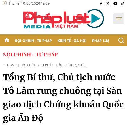
Thứ hai 10/08/2026 12:39
NỘI CHÍNH - TƯ PHÁP
KINH TẾ - XÃ HỘI
PHÁP LUẬT - BẠN Đ
NỘI CHÍNH - TƯ PHÁP
HOME
| NỘI CHÍNH - TƯ PHÁP
| TỔNG BÍ THƯ, CHỦ
TỊCH NƯỚC TÔ LÂM
Tổng Bí thư, Chủ tịch nước
RUNG CHUÔNG TẠI SÀN
GIAO DỊCH CHỨNG
KHOÁN QUỐC GIA ẤN
Tô Lâm rung chuông tại Sàn
ĐỘ
giao dịch Chứng khoán Quốc
gia Ấn Độ