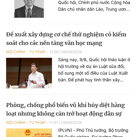
Quốc hội, Chính phủ nước Cộng hòa
Dân chủ nhân dân Lào, Trung ương
Mặt trận Lào Xây dựng đất nước và
gia đình Phomvihane đã ra thông
cáo đặc biệt cho biết Đồng chí
Đề xuất xây dựng cơ chế thử nghiệm có kiểm
Xaysomphone Phomvihane, Ủy viên
soát cho các nền tảng văn học mạng
Bộ Chính trị Trung ương Đảng, Chủ
tịch Quốc hội nước Cộng hòa Dân
NỘI CHÍNH - TƯ PHÁP
12:59
|
09/08/2026
chủ Nhân dân Lào, đã từ trần vào
Sáng nay, 9/8, Quốc hội thảo luận ở
hồi 11 giờ 18 phút, ngày 08 tháng 8
hội trường về dự án Luật sửa đổi,
năm 2026, do bệnh viêm mạch máu
bổ sung một số điều của Luật Xuất
nghiêm trọng, hưởng thọ 70 tuổi.
bản. Để phát huy tinh thần xây
dựng pháp luật kiến tạo phát triển,
mở đường cho sự phát triển, đại
biểu Quốc hội kiến nghị dự thảo
Phòng, chống phổ biến vũ khí hủy diệt hàng
Luật bổ sung quy định về việc xây
loạt nhưng không cản trở hoạt động dân sự
dựng cơ chế thử nghiệm có kiểm
soát cho các nền tảng văn học
NỘI CHÍNH - TƯ PHÁP
11:41
|
09/08/2026
mạng nội địa đủ điều kiện, cho phép
(PLVN) - Phó Thủ tướng, Bộ trưởng
vận hành sớm dưới sự giám sát của
Bộ Quốc phòng, Đại tướng Phan