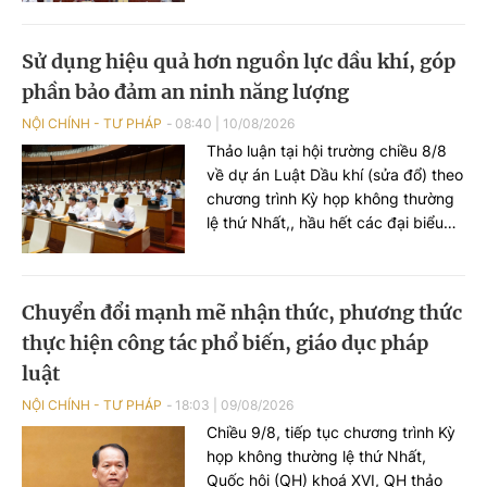
cuối năm. Khối lượng công việc rất
lớn trong khi thời gian thực hiện
Sử dụng hiệu quả hơn nguồn lực dầu khí, góp
ngắn, do đó toàn ngành phải tập
phần bảo đảm an ninh năng lượng
trung cao độ, bảo đảm các mốc tiến
độ đã được xác định bởi đây là
NỘI CHÍNH - TƯ PHÁP
08:40
|
10/08/2026
những mốc thời gian không thể trì
Thảo luận tại hội trường chiều 8/8
hoãn.
về dự án Luật Dầu khí (sửa đổ) theo
chương trình Kỳ họp không thường
lệ thứ Nhất,, hầu hết các đại biểu
Quốc hội đều thống nhất cao về sự
cần thiết phải sửa đổi và sớm thông
qua Luật Dầu khí nhằm sử dụng
Chuyển đổi mạnh mẽ nhận thức, phương thức
hiệu quả hơn nguồn lực dầu khí,
thực hiện công tác phổ biến, giáo dục pháp
góp phần bảo đảm an ninh năng
lượng và phục vụ cho mục tiêu tăng
luật
trưởng của đất nước, đồng thời
NỘI CHÍNH - TƯ PHÁP
18:03
|
09/08/2026
đóng góp nhiều ý kiến hoàn thiện
Chiều 9/8, tiếp tục chương trình Kỳ
dự thảo Luật.
họp không thường lệ thứ Nhất,
Quốc hội (QH) khoá XVI, QH thảo