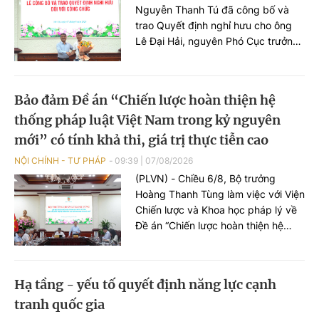
Nguyễn Thanh Tú đã công bố và
trao Quyết định nghỉ hưu cho ông
Lê Đại Hải, nguyên Phó Cục trưởng
Cục Pháp luật dân sự - kinh tế.
Bảo đảm Đề án “Chiến lược hoàn thiện hệ
thống pháp luật Việt Nam trong kỷ nguyên
mới” có tính khả thi, giá trị thực tiễn cao
NỘI CHÍNH - TƯ PHÁP
09:39
|
07/08/2026
(PLVN) - Chiều 6/8, Bộ trưởng
Hoàng Thanh Tùng làm việc với Viện
Chiến lược và Khoa học pháp lý về
Đề án “Chiến lược hoàn thiện hệ
thống pháp luật Việt Nam trong kỷ
nguyên mới”. Cùng dự có Thứ
trưởng Nguyễn Thanh Tú.
Hạ tầng - yếu tố quyết định năng lực cạnh
tranh quốc gia