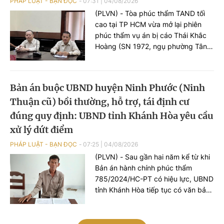
PHÁP LUẬT - BẠN ĐỌC
07:31
|
04/08/2026
(PLVN) - Tòa phúc thẩm TAND tối
cao tại TP HCM vừa mở lại phiên
phúc thẩm vụ án bị cáo Thái Khắc
Hoàng (SN 1972, ngụ phường Tân
Hưng) bị xử về tội “Lạm dụng tín
nhiệm chiếm đoạt tài sản”.
Bản án buộc UBND huyện Ninh Phước (Ninh
Thuận cũ) bồi thường, hỗ trợ, tái định cư
đúng quy định: UBND tỉnh Khánh Hòa yêu cầu
xử lý dứt điểm
PHÁP LUẬT - BẠN ĐỌC
07:25
|
04/08/2026
(PLVN) - Sau gần hai năm kể từ khi
Bản án hành chính phúc thẩm
785/2024/HC-PT có hiệu lực, UBND
tỉnh Khánh Hòa tiếp tục có văn bản
yêu cầu các cơ quan liên quan khẩn
trương tổ chức thi hành; rà soát
trách nhiệm của tập thể, cá nhân