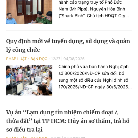
hành cáo trạng truy tố Phó Đức
Nam (Mr Pips), Nguyễn Hòa Bình
(“Shark Bình”, Chủ tịch HĐQT Cty
Ngân lượng) và 186 bị can khác về
tội “Lừa đảo chiếm đoạt tài sản, Rửa
tiền, Tiêu thụ tài sản do người khác
Quy định mới về tuyển dụng, sử dụng và quản
phạm tội mà có”.
lý công chức
PHÁP LUẬT - BẠN ĐỌC
12:27
|
04/08/2026
Chính phủ vừa ban hành Nghị định
số 300/2026/NĐ-CP sửa đổi, bổ
sung một số điều của Nghị định số
170/2025/NĐ-CP ngày 30/6/2025
của Chính phủ quy định về tuyển
dụng, sử dụng và quản lý công
chức.
Vụ án “Lạm dụng tín nhiệm chiếm đoạt 4
thửa đất” tại TP HCM: Hủy án sơ thẩm, trả hồ
sơ điều tra lại