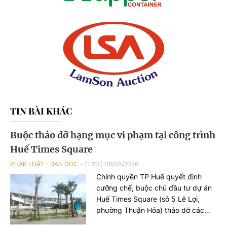
TIN BÀI KHÁC
Buộc tháo dỡ hạng mục vi phạm tại công trình
Huế Times Square
PHÁP LUẬT - BẠN ĐỌC
11:20
|
06/08/2026
Chính quyền TP Huế quyết định
cưỡng chế, buộc chủ đầu tư dự án
Huế Times Square (sô 5 Lê Lợi,
phường Thuận Hóa) tháo dỡ các
hạng mục xây dựng sai phép tại