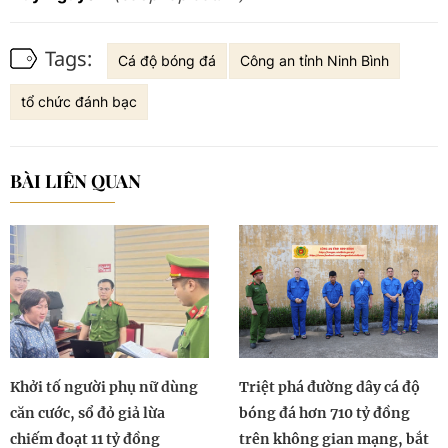
Tags:
Cá độ bóng đá
Công an tỉnh Ninh Bình
tổ chức đánh bạc
BÀI LIÊN QUAN
Khởi tố người phụ nữ dùng
Triệt phá đường dây cá độ
căn cước, sổ đỏ giả lừa
bóng đá hơn 710 tỷ đồng
chiếm đoạt 11 tỷ đồng
trên không gian mạng, bắt