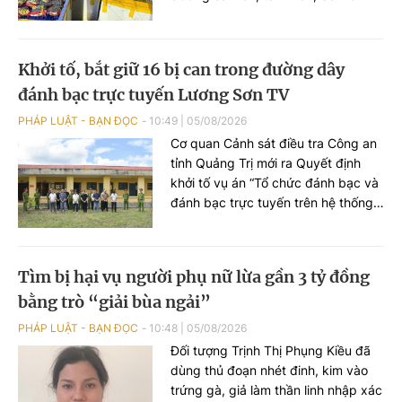
không có hóa đơn, chứng từ chứng
minh nguồn gốc xuất xứ. Toàn bộ
số thực phẩm được vận chuyển
Khởi tố, bắt giữ 16 bị can trong đường dây
chung với nhiều loại hàng hóa khác
đánh bạc trực tuyến Lương Sơn TV
trong khoang hành lý, không bảo
đảm điều kiện an toàn thực phẩm.
PHÁP LUẬT - BẠN ĐỌC
10:49
|
05/08/2026
Cơ quan Cảnh sát điều tra Công an
tỉnh Quảng Trị mới ra Quyết định
khởi tố vụ án “Tổ chức đánh bạc và
đánh bạc trực tuyến trên hệ thống
OK9 – Lương Sơn TV năm 2026 tại
tỉnh Quảng Trị và các tỉnh, thành
phố liên quan”; đồng thời khởi tố 16
​Tìm bị hại vụ người phụ nữ lừa gần 3 tỷ đồng
bị can về các tội Tổ chức đánh bạc
bằng trò “giải bùa ngải”
và Đánh bạc theo quy định của Bộ
luật Hình sự.
PHÁP LUẬT - BẠN ĐỌC
10:48
|
05/08/2026
Đối tượng Trịnh Thị Phụng Kiều đã
dùng thủ đoạn nhét đinh, kim vào
trứng gà, giả làm thần linh nhập xác