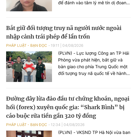
để đánh vào tâm lý mê tín dị đoan
của nhiều người, từ đó chiếm đoạt
số tiền gần 3 tỷ đồng.
Bắt giữ đối tượng truy nã người nước ngoài
nhập cảnh trái phép để lẩn trốn
PHÁP LUẬT - BẠN ĐỌC
19:11
|
04/08/2026
(PLVN) - Lực lượng Công an TP Hải
Phòng vừa phát hiện, bắt giữ và
bàn giao cho phía Trung Quốc một
đối tượng truy nã quốc tế về hành vi
làm giả giấy tờ thuế giá trị gia tăng,
sau thời gian lẩn trốn trên địa bàn
thành phố.
Đường dây lừa đảo đầu tư chứng khoán, ngoại
hối (forex) xuyên quốc gia: “Shark Bình” bị
cáo buộc rửa tiền gần 320 tỷ đồng
PHÁP LUẬT - BẠN ĐỌC
12:34
|
04/08/2026
(PLVN) - VKSND TP Hà Nội vừa ban