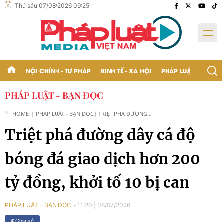
Thứ sáu 07/08/2026 09:25
NỘI CHÍNH - TƯ PHÁP
KINH TẾ - XÃ HỘI
PHÁP LUẬT - BẠN Đ
PHÁP LUẬT - BẠN ĐỌC
HOME
| PHÁP LUẬT - BẠN ĐỌC
| TRIỆT PHÁ ĐƯỜNG
DÂY CÁ ĐỘ BÓNG ĐÁ
Triệt phá đường dây cá độ
GIAO DỊCH HƠN 200 TỶ
ĐỒNG, KHỞI TỐ 10 BỊ
CAN
bóng đá giao dịch hơn 200
tỷ đồng, khởi tố 10 bị can
11:20
|
08/07/2026
PHÁP LUẬT - BẠN ĐỌC
Chia sẻ