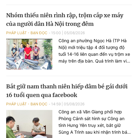
công trình này.
Nhóm thiếu niên rình rập, trộm cắp xe máy
của người dân Hà Nội trong đêm
PHÁP LUẬT - BẠN ĐỌC
15:00
|
05/08/2026
Công an phường Ngọc Hà (TP Hà
Nội) mới triệu tập 4 đối tượng độ
tuổi 14-16 liên quan đến vụ trộm xe
máy trên địa bàn. Quá trình làm việc
với lực lượng chức năng, các đối
tượng khai còn thực hiện vụ trộm
khác ở phường Đông Ngạc.
Bắt giữ nam thanh niên hiếp dâm bé gái dưới
16 tuổi quen qua facebook
PHÁP LUẬT - BẠN ĐỌC
14:59
|
05/08/2026
Công an xã Văn Giang phối hợp
Phòng Cảnh sát hình sự Công an
tỉnh Hưng Yên truy xét, bắt giữ
Sùng A Trình sau khi nhận trình báo