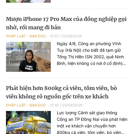
của bé gái 15 tuổi về việc bị đối
tượng hiếp dâm.
Mượn iPhone 17 Pro Max của đồng nghiệp gọi
nhờ, rồi mang đi bán
PHÁP LUẬT - BẠN ĐỌC
10:51
|
05/08/2026
Ngày 4/8, Công an phường Vĩnh
Tuy (Hà Nội) cho biết đã tạm giữ
Tống Thị Hiền (SN 2002, quê Ninh
Bình, hiện không có nơi ở cố định)
để điều tra về hành vi lừa đảo chiếm
đoạt tài sản.
Phát hiện hơn 800kg cá viên, tôm viên, bò
viên không rõ nguồn gốc trên xe khách
PHÁP LUẬT - BẠN ĐỌC
10:50
|
05/08/2026
Lực lượng Cảnh sát giao thông
Công an TP Đồng Nai vừa phát hiện
một xe khách vận chuyển hơn
800kg cá viên, tôm viên, bò viên