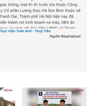
giao thông, loạt Ki-ôt trước kia thuộc Công
ty Cổ phần Lương thực Hà Sơn Bình thuộc xã
Thanh Oai, Thành phố Hà Nội hiện nay đã
biến thành nơi kinh doanh xe máy, tiềm ẩn
nguy cơ cháy nổ. Đại diện UBND xã Thanh
Thực hiện Tuấn Anh - Thuỷ Tiên
Oai cho biết, sẽ xử lý theo đúng quy định của
Nguồn Baophapluat
pháp luật.