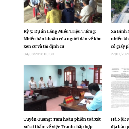
Kỳ 3: Dự án Lăng Miếu Triệu Tường:
Xã Bình 
Nhiều băn khoăn của người dân về khu
nhiều kh
xen cư và tái định cư
có giấy 
04/08/2026 00:30
27/07/2026
Tuyên Quang: Tạm hoãn phiên toà xét
Hà Nội: 
xử sơ thẩm về việc Tranh chấp hợp
địa bàn 