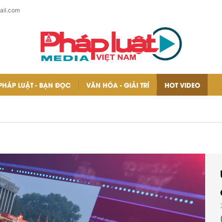
ail.com
PHÁP LUẬT - BẠN ĐỌC
VĂN HÓA - GIẢI TRÍ
HOT VIDEO