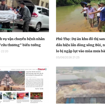
ch vụ vận chuyển bệnh nhân
Phú Thọ: Dự án khu đô thị san
"cứu thương" biến tướng
dấu hiệu lấn dòng sông Bùi, 
lo bị ngập lụt vào mùa mưa b
 22:20
05/06/2026 21:25