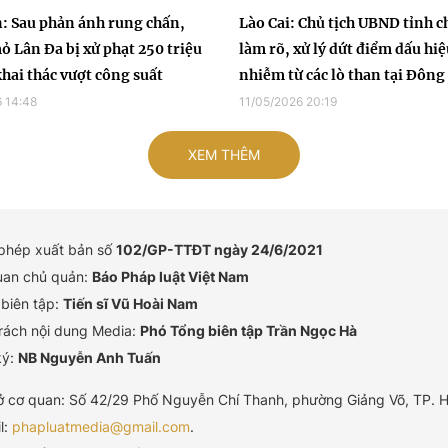
: Sau phản ánh rung chấn,
Lào Cai: Chủ tịch UBND tỉnh c
ỏ Lân Đa bị xử phạt 250 triệu
làm rõ, xử lý dứt điểm dấu hiệ
khai thác vượt công suất
nhiễm từ các lò than tại Đôn
 14:48
11/05/2026 20:19
XEM THÊM
 phép xuất bản số
102/GP-TTĐT ngày 24/6/2021
uan chủ quản:
Báo Pháp luật Việt Nam
biên tập:
Tiến sĩ Vũ Hoài Nam
rách nội dung Media:
Phó Tổng biên tập Trần Ngọc Hà
ký:
NB Nguyễn Anh Tuấn
ở cơ quan: Số 42/29 Phố Nguyễn Chí Thanh, phường Giảng Võ, TP. H
l:
phapluatmedia@gmail.com
.