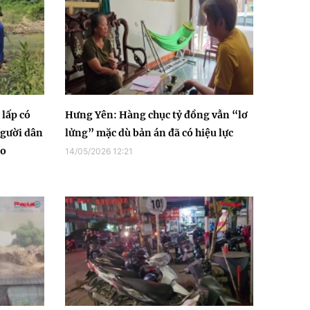
 lấp có
Hưng Yên: Hàng chục tỷ đồng vẫn “lơ
người dân
lửng” mặc dù bản án đã có hiệu lực
ão
14/05/2026 12:21