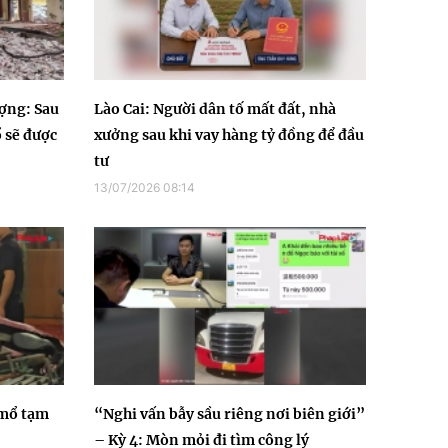
ợng: Sau
Lào Cai: Người dân tố mất đất, nhà
 sẽ được
xưởng sau khi vay hàng tỷ đồng để đầu
tư
13/07/2026 08:14
 mổ tạm
“Nghi vấn bẫy sầu riêng nơi biên giới”
– Kỳ 4: Mòn mỏi đi tìm công lý