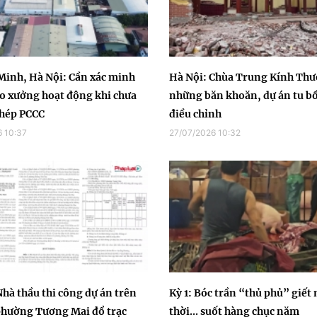
Minh, Hà Nội: Cần xác minh
Hà Nội: Chùa Trung Kính Thư
o xưởng hoạt động khi chưa
những băn khoăn, dự án tu bổ
phép PCCC
điều chỉnh
 10:37
27/07/2026 10:32
Nhà thầu thi công dự án trên
Kỳ 1: Bóc trần “thủ phủ” giết
phường Tương Mai đổ trạc
thời... suốt hàng chục năm