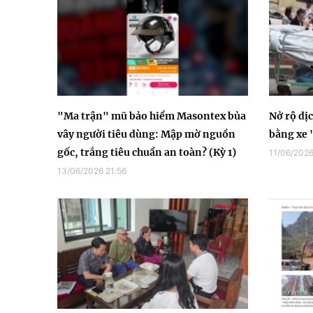
"Ma trận" mũ bảo hiểm Masontex bủa
Nở rộ dị
vây người tiêu dùng: Mập mờ nguồn
bằng xe 
gốc, trắng tiêu chuẩn an toàn? (Kỳ 1)
11/06/2026
13/06/2026 21:56