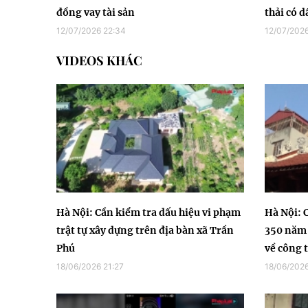
đồng vay tài sản
thải có d
12/07/2026 22:34
12/07/2026
VIDEOS KHÁC
Hà Nội: Cần kiểm tra dấu hiệu vi phạm
Hà Nội: 
trật tự xây dựng trên địa bàn xã Trần
350 năm 
Phú
về công t
18/06/2026 21:27
18/06/2026