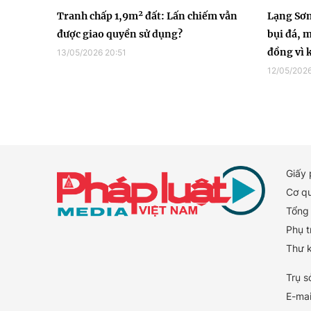
Tranh chấp 1,9m² đất: Lấn chiếm vẫn
Lạng Sơn
được giao quyền sử dụng?
bụi đá, m
đồng vì 
13/05/2026 20:51
12/05/2026
Giấy
Cơ q
Tổng 
Phụ t
Thư 
Trụ s
E-mai