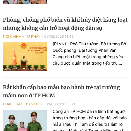
hoặc đảm nhiệm vị trí việc làm khác
phù hợp với năng lực chuyên môn,
nghiệp vụ.
Phòng, chống phổ biến vũ khí hủy diệt hàng loạt
nhưng không cản trở hoạt động dân sự
NỘI CHÍNH - TƯ PHÁP
09/08/2026 11:41
(PLVN) - Phó Thủ tướng, Bộ trưởng Bộ
Quốc phòng, Đại tướng Phan Văn
Giang cho biết, một trong những yêu
cầu được quán triệt trong tiếp thu,
chỉnh lý dự án Luật Phòng, chống phổ
biến vũ khí hủy diệt hàng loạt là bảo
đảm quốc phòng, an ninh quốc gia
Bắt khẩn cấp bảo mẫu bạo hành trẻ tại trường
nhưng không cản trở hoạt động dân
mầm non ở TP HCM
sự, sản xuất, kinh doanh, nghiên cứu
khoa học và đổi mới sáng tạo hợp
PHÁP LUẬT - BẠN ĐỌC
09/08/2026 11:38
pháp.
Công an TP HCM đã ra lệnh bắt người
trong trường hợp khẩn cấp đối với bảo
mẫu Triệu Thị Tâm để điều tra làm rõ
hành vi đánh trẻ ở Trường Mầm non Lá