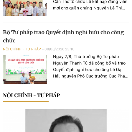
Cần Thơ tổ chức Lễ kết nạp đảng viên
mới cho quần chúng Nguyễn Lê Thị
Anh Như - Phóng viên VPĐD tại TP Cần
Thơ.
Bộ Tư pháp trao Quyết định nghỉ hưu cho công
chức
NỘI CHÍNH - TƯ PHÁP
08/08/2026 23:10
Ngày 7/8, Thứ trưởng Bộ Tư pháp
Nguyễn Thanh Tú đã công bố và trao
Quyết định nghỉ hưu cho ông Lê Đại
Hải, nguyên Phó Cục trưởng Cục Pháp
luật dân sự - kinh tế.
NỘI CHÍNH - TƯ PHÁP