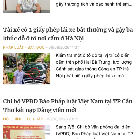
gây thương tích và bạo hành trẻ em.
Vụ việc được phát hiện sau khi bé gái
11 tuổi tìm cách liên lạc với cậu ruột để
cầu cứu.
Tài xế có 2 giấy phép lái xe bất thường và gậy ba
khúc đỗ ô tô nơi cấm ở Hà Nội
PHÁP LUẬT - BẠN ĐỌC
09/08/2026 11:34
Kiểm tra một ô tô đỗ tại vị trí có biển
cấm trên phố Hai Bà Trưng, lực lượng
Cảnh sát giao thông Công an TP Hà
Nội phát hiện giấy phép lái xe mà
người điều khiển xuất trình có dấu hiệu
làm giả. Tại cơ quan Công an, người
này giao nộp 1 giấy phép lái xe khác,
Chi bộ VPĐD Báo Pháp luật Việt Nam tại TP Cần
gậy ba khúc bằng kim loại và 1 bình xịt
Thơ kết nạp Đảng viên mới
hơi cay.
NỘI CHÍNH - TƯ PHÁP
08/08/2026 23:12
Sáng 7/8, Chi bộ Văn phòng đại diện
(VPĐD) Báo Pháp luật Việt Nam tại TP