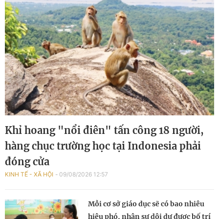
Khỉ hoang "nổi điên" tấn công 18 người,
hàng chục trường học tại Indonesia phải
đóng cửa
KINH TẾ - XÃ HỘI
09/08/2026 12:57
Mỗi cơ sở giáo dục sẽ có bao nhiêu
hiệu phó, nhân sự dôi dư được bố trí