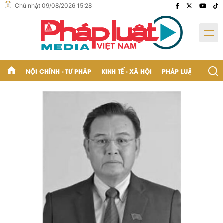
Chủ nhật 09/08/2026 15:28
NỘI CHÍNH - TƯ PHÁP
KINH TẾ - XÃ HỘI
PHÁP LUẬT - BẠN Đ