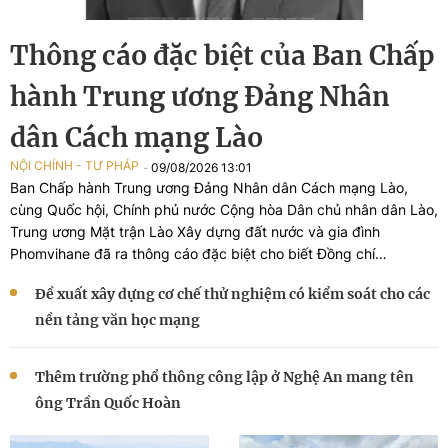
Thông cáo đặc biệt của Ban Chấp
hành Trung ương Đảng Nhân
dân Cách mạng Lào
NỘI CHÍNH - TƯ PHÁP
09/08/2026 13:01
Ban Chấp hành Trung ương Đảng Nhân dân Cách mạng Lào,
cùng Quốc hội, Chính phủ nước Cộng hòa Dân chủ nhân dân Lào,
Trung ương Mặt trận Lào Xây dựng đất nước và gia đình
Phomvihane đã ra thông cáo đặc biệt cho biết Đồng chí
Xaysomphone Phomvihane, Ủy viên Bộ Chính trị Trung ương
Đề xuất xây dựng cơ chế thử nghiệm có kiểm soát cho các
Đảng, Chủ tịch Quốc hội nước Cộng hòa Dân chủ Nhân dân Lào,
đã từ trần vào hồi 11 giờ 18 phút, ngày 08 tháng 8 năm 2026, do
nền tảng văn học mạng
bệnh viêm mạch máu nghiêm trọng, hưởng thọ 70 tuổi.
Thêm trường phổ thông công lập ở Nghệ An mang tên
ông Trần Quốc Hoàn