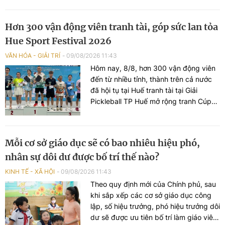
Hơn 300 vận động viên tranh tài, góp sức lan tỏa
Hue Sport Festival 2026
VĂN HÓA - GIẢI TRÍ
09/08/2026 11:43
Hôm nay, 8/8, hơn 300 vận động viên
đến từ nhiều tỉnh, thành trên cả nước
đã hội tụ tại Huế tranh tài tại Giải
Pickleball TP Huế mở rộng tranh Cúp
Uyên Phương. Không chỉ là một giải
đấu, sự kiện góp phần tạo sức lan tỏa
cho Ngày hội Thể thao vì sức khỏe
Mỗi cơ sở giáo dục sẽ có bao nhiêu hiệu phó,
cộng đồng TP Huế lần thứ 4 năm 2026
nhân sự dôi dư được bố trí thế nào?
(Hue Sport Festival 2026).
KINH TẾ - XÃ HỘI
09/08/2026 11:43
Theo quy định mới của Chính phủ, sau
khi sắp xếp các cơ sở giáo dục công
lập, số hiệu trưởng, phó hiệu trưởng dôi
dư sẽ được ưu tiên bố trí làm giáo viên