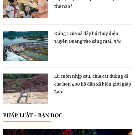
thế nào?
Đóng 1 cửa xả đáy hồ thủy điện
Tuyên Quang vào sáng mai, 9/8
Lũ cuốn nhịp cầu, chia cắt đường đi
của hơn 400 hộ dân xã biên giới giáp
Lào
PHÁP LUẬT - BẠN ĐỌC