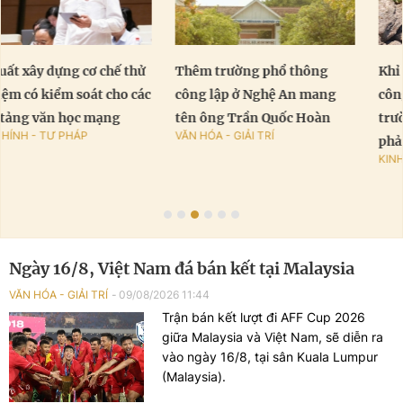
Thêm trường phổ thông
Khỉ hoang "nổi điên" tấn
công lập ở Nghệ An mang
công 18 người, hàng chục
tên ông Trần Quốc Hoàn
trường học tại Indonesia
VĂN HÓA - GIẢI TRÍ
phải đóng cửa
KINH TẾ - XÃ HỘI
Ngày 16/8, Việt Nam đá bán kết tại Malaysia
VĂN HÓA - GIẢI TRÍ
09/08/2026 11:44
Trận bán kết lượt đi AFF Cup 2026
giữa Malaysia và Việt Nam, sẽ diễn ra
vào ngày 16/8, tại sân Kuala Lumpur
(Malaysia).