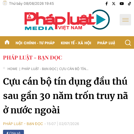
Thứ bảy 08/08/2026 19:45
NỘI CHÍNH - TƯ PHÁP
KINH TẾ - XÃ HỘI
PHÁP LUẬT - BẠN Đ
PHÁP LUẬT - BẠN ĐỌC
HOME
| PHÁP LUẬT - BẠN ĐỌC
| CỰU CÁN BỘ TÍN
DỤNG ĐẦU THÚ SAU
Cựu cán bộ tín dụng đầu thú
GẦN 30 NĂM TRỐN
TRUY NÃ Ở NƯỚC
NGOÀI
sau gần 30 năm trốn truy nã
ở nước ngoài
15:07
|
02/07/2026
PHÁP LUẬT - BẠN ĐỌC
Chia sẻ