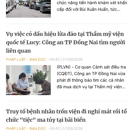
chức năng tiến hành khám xét khẩn
cấp đối với Bùi Xuân Huấn, tức
Huấn Hoa Hồng.
Vụ việc có dấu hiệu lừa đảo tại Thẩm mỹ viện
quốc tế Lucy: Công an TP Đồng Nai tìm người
liên quan
PHÁP LUẬT - BẠN ĐỌC
09:45
|
07/08/2026
(PLVN) - Cơ quan Cảnh sát điều tra
(CQĐT), Công an TP Đồng Nai vừa
phát đi thông báo tìm các cá nhân
đã mua dịch vụ tại Thẩm mỹ viện
quốc tế (TMV) Lucy để phục vụ
điều tra.
Truy tố bệnh nhân trốn viện đi nghỉ mát rồi tổ
chức "tiệc" ma túy tại bãi biển
PHÁP LUẬT - BẠN ĐỌC
09:45
|
07/08/2026