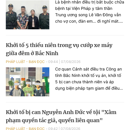
Là bệnh nhân điều trị bắt buộc chữa
bệnh tại Viện Pháp y tâm thần
Trung ương song Lê Văn Đông vẫn
cho vợ con, đàn em… đi nghỉ mát.
Trước khi đi chơi, anh ta trốn viện đi
mua ma túy rồi tổ chức sử dụng
ngoài bãi biển. VKSND TP Hà Nội
Khởi tố 5 thiếu niên trong vụ cướp xe máy
đã ban hành cáo trạng truy tố Lê
giữa đêm ở Bắc Ninh
Văn Đông cùng loạt đối tượng...
PHÁP LUẬT - BẠN ĐỌC
09:44
|
07/08/2026
Cơ quan Cảnh sát điều tra Công an
tỉnh Bắc Ninh khởi tố vụ án, khởi tố
5 bị can chưa thành niên và áp
dụng biện pháp tạm giam để điều
tra về hành vi "Cướp tài sản" sau vụ
cướp xe máy xảy ra trên địa bàn xã
Xuân Cẩm.
Khởi tố bị can Nguyễn Anh Đức về tội "Xâm
phạm quyền tác giả, quyền liên quan"
PHÁP LUẬT - BẠN ĐỌC
09:42
|
07/08/2026