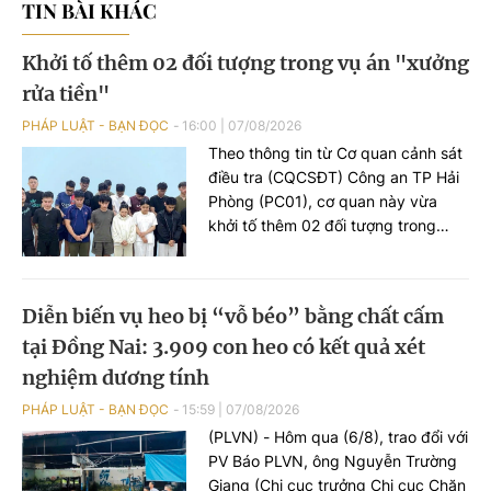
TIN BÀI KHÁC
Khởi tố thêm 02 đối tượng trong vụ án "xưởng
rửa tiền"
PHÁP LUẬT - BẠN ĐỌC
16:00
|
07/08/2026
Theo thông tin từ Cơ quan cảnh sát
điều tra (CQCSĐT) Công an TP Hải
Phòng (PC01), cơ quan này vừa
khởi tố thêm 02 đối tượng trong
đường dây tổ chức đánh bạc xuyên
quốc gia, gồm Nguyễn An Huy (SN
2005), trú tại phường Hạc Thành,
Diễn biến vụ heo bị “vỗ béo” bằng chất cấm
tỉnh Thanh Hoá và đối tượng Hoàng
tại Đồng Nai: 3.909 con heo có kết quả xét
Xuân Đức (SN 2003), trú tại phường
Châu Sơn, tỉnh Ninh Bình, 02 đối
nghiệm dương tính
tượng này bị khởi tố tội danh “Đánh
PHÁP LUẬT - BẠN ĐỌC
15:59
|
07/08/2026
bạc”.
(PLVN) - Hôm qua (6/8), trao đổi với
PV Báo PLVN, ông Nguyễn Trường
Giang (Chi cục trưởng Chi cục Chăn