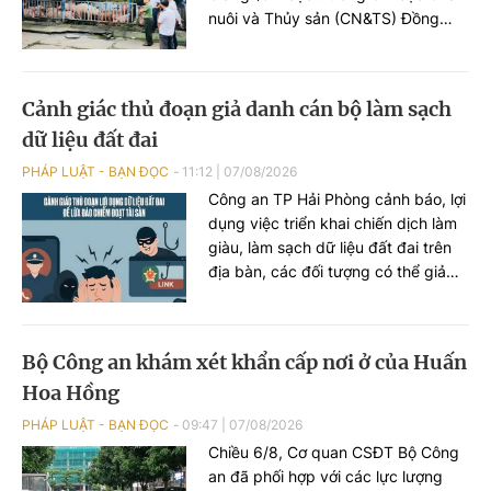
nuôi và Thủy sản (CN&TS) Đồng
Nai) đã thông tin diễn biến sự việc
phát hiện hàng nghìn con heo
dương tính với chất cấm Salbutamol
Cảnh giác thủ đoạn giả danh cán bộ làm sạch
(thuộc nhóm Beta-agonist, chất tạo
dữ liệu đất đai
nạc bị cấm sử dụng trong chăn
nuôi) tại nhiều cơ sở chăn nuôi, thu
PHÁP LUẬT - BẠN ĐỌC
11:12
|
07/08/2026
gom trên địa bàn.
Công an TP Hải Phòng cảnh báo, lợi
dụng việc triển khai chiến dịch làm
giàu, làm sạch dữ liệu đất đai trên
địa bàn, các đối tượng có thể giả
danh cán bộ địa chính hoặc Công
an để tiếp cận, thu thập thông tin
cá nhân, phát tán mã độc và chiếm
Bộ Công an khám xét khẩn cấp nơi ở của Huấn
đoạt tài sản của người dân.
Hoa Hồng
PHÁP LUẬT - BẠN ĐỌC
09:47
|
07/08/2026
Chiều 6/8, Cơ quan CSĐT Bộ Công
an đã phối hợp với các lực lượng