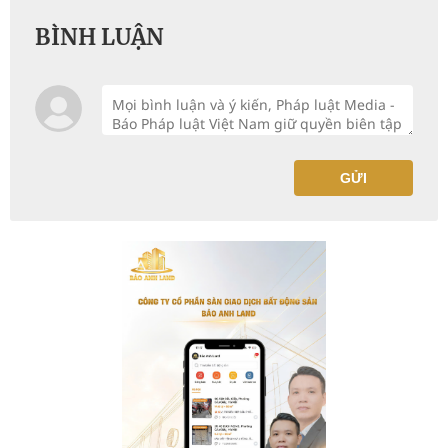
BÌNH LUẬN
GỬI