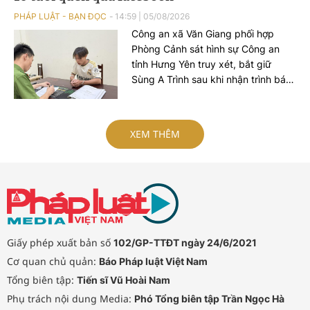
PHÁP LUẬT - BẠN ĐỌC
14:59
|
05/08/2026
Công an xã Văn Giang phối hợp
Phòng Cảnh sát hình sự Công an
tỉnh Hưng Yên truy xét, bắt giữ
Sùng A Trình sau khi nhận trình báo
của bé gái 15 tuổi về việc bị đối
tượng hiếp dâm.
XEM THÊM
Giấy phép xuất bản số
102/GP-TTĐT ngày 24/6/2021
Cơ quan chủ quản:
Báo Pháp luật Việt Nam
Tổng biên tập:
Tiến sĩ Vũ Hoài Nam
Phụ trách nội dung Media:
Phó Tổng biên tập Trần Ngọc Hà