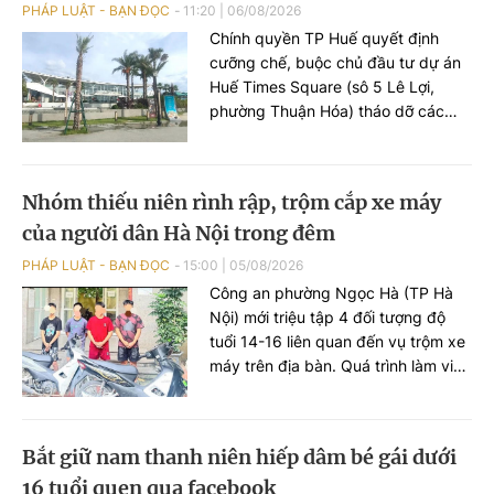
PHÁP LUẬT - BẠN ĐỌC
11:20
|
06/08/2026
Chính quyền TP Huế quyết định
cưỡng chế, buộc chủ đầu tư dự án
Huế Times Square (sô 5 Lê Lợi,
phường Thuận Hóa) tháo dỡ các
hạng mục xây dựng sai phép tại
công trình này.
Nhóm thiếu niên rình rập, trộm cắp xe máy
của người dân Hà Nội trong đêm
PHÁP LUẬT - BẠN ĐỌC
15:00
|
05/08/2026
Công an phường Ngọc Hà (TP Hà
Nội) mới triệu tập 4 đối tượng độ
tuổi 14-16 liên quan đến vụ trộm xe
máy trên địa bàn. Quá trình làm việc
với lực lượng chức năng, các đối
tượng khai còn thực hiện vụ trộm
khác ở phường Đông Ngạc.
Bắt giữ nam thanh niên hiếp dâm bé gái dưới
16 tuổi quen qua facebook